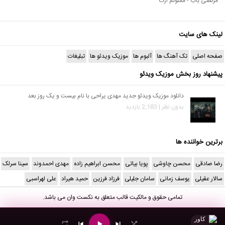
مرتضی باب - ممنونم ازت
لینک های سایت
صفحه اصلی
تک آهنگ ها
آلبوم ها
موزیک ویدئو ها
تبلیغات
پیشنهاد روز بخش موزیک ویدئو
دانلود موزیک ویدئو جدید مهدی یراحی با نام بیست و یک روز بعد
بدون نظر | 2,183 بازدید
برترین خواننده ها
رضا صادقی
محسن چاوشی
پویا بیاتی
محسن ابراهیم زاده
مهدی احمدوند
سینا سرلک
سالار عقیلی
یوسف زمانی
سامان جلیلی
فرزاد فرزین
حمید هیراد
علی لهراسبی
تمامی حقوق و مالکیت قالب متعلق به
نکست وان
می باشد.