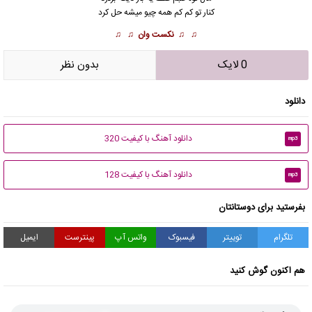
کنار تو کم کم همه چیو میشه حل کرد
♫ ♫
نکست وان
♫ ♫
0 لایک
بدون نظر
دانلود
دانلود آهنگ با کیفیت 320
mp3
دانلود آهنگ با کیفیت 128
mp3
بفرستید برای دوستانتان
تلگرام
توییتر
فیسبوک
واتس آپ
پینترست
ایمیل
هم اکنون گوش کنید