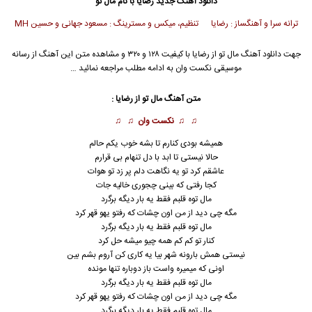
دانلود آهنگ جدید
رضایا
با نام مال تو
ترانه سرا و آهنگساز : رضایا تنظیم، میکس و مسترینگ : مسعود جهانی و حسین MH
جهت دانلود آهنگ مال تو از
رضایا
با کیفیت ۱۲۸ و ۳۲۰ و مشاهده متن این آهنگ از رسانه
موسیقی نکست وان به ادامه مطلب مراجعه نمائید …
متن آهنگ مال تو از
رضایا
:
♫ ♫
نکست وان
♫ ♫
همیشه بودی کنارم تا بشه خوب یکم حالم
حالا نیستی تا ابد با دل تنهام بی قرارم
عاشقم کرد تو یه نگاهت دلم پر زد تو هوات
کجا رفتی که بینی چجوری خالیه جات
مال توه قلبم فقط یه بار دیگه برﮔرد
مگه چی دید از من اون چشات که رفتو یهو قهر کرد
مال توه قلبم فقط یه بار دیگه برﮔرد
کنار تو کم کم همه چیو میشه حل کرد
نیستی همش بارونه شهر بیا یه کاری کن آروم بشم بین
اونی که میمیره واست باز دوباره تنها مونده
مال توه قلبم فقط یه بار دیگه برﮔرد
مگه چی دید از من اون چشات که رفتو یهو قهر کرد
مال توه قلبم فقط یه بار دیگه برﮔرد