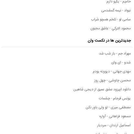
حامیم - یکیو دارم
نیواد - نیمه گمشدمی
سامی لو - تلخم همچو شراب
محمود التركي - عاشق مجنون
جدیدترین ها در نکست وان
مهراد جم - باز شب شد
شدو - ای وای
مهدی جهانی - دیوونه بودم
محسن چاوشی - چهل روز
دانلود اپیزود عشق عمیق از دیجی شاهین
یونس فرجام - چشمات
مصطفی میری - تو ولی باور نکن
مسعود فراهانی - آواره
اسماعیل ارندان - سردیار