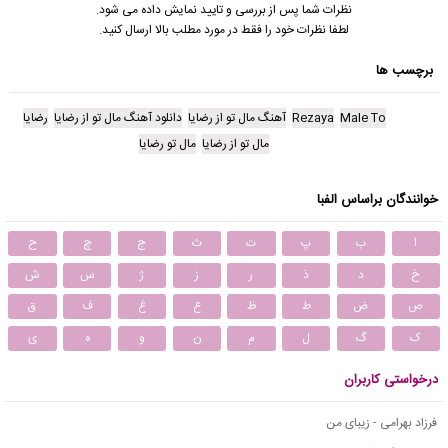
نظرات شما پس از بررسی و تایید نمایش داده می شود.
لطفا نظرات خود را فقط در مورد مطلب بالا ارسال کنید.
برچسب ها
Male To
Rezaya
آهنگ مال تو از رضایا
دانلود آهنگ مال تو از رضایا
رضایا
مال تو از رضایا
مال تو رضایا
خوانندگان براساس الفبا
ا
ب
پ
ت
ث
ج
چ
ح
خ
د
ذ
ر
ز
ژ
س
ش
ص
ض
ط
ظ
ع
غ
ف
ق
ک
گ
ل
م
ن
و
ه
ی
درخواستی کاربران
فرزاد بهرامی - زیبای من