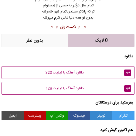
تمام سال درگیرِ یه حسی از زمستونم
تو که پلکاتو میبندی تمام شهر خاموشه
بدون تو همه دنیا لباس شرم میپوشه
♫ ♫
نکست وان
♫ ♫
0 لایک
بدون نظر
دانلود
دانلود آهنگ با کیفیت 320
mp3
دانلود آهنگ با کیفیت 128
mp3
بفرستید برای دوستانتان
تلگرام
توییتر
فیسبوک
واتس آپ
پینترست
ایمیل
هم اکنون گوش کنید