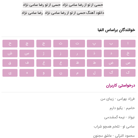
حسی از تو از رضا سامی نژاد
حسی از تو رضا سامی نژاد
دانلود آهنگ حسی از تو از رضا سامی نژاد
رضا سامی نژاد
خوانندگان براساس الفبا
ا
ب
پ
ت
ث
ج
چ
ح
خ
د
ذ
ر
ز
ژ
س
ش
ص
ض
ط
ظ
ع
غ
ف
ق
ک
گ
ل
م
ن
و
ه
ی
درخواستی کاربران
فرزاد بهرامی - زیبای من
حامیم - یکیو دارم
نیواد - نیمه گمشدمی
سامی لو - تلخم همچو شراب
محمود التركي - عاشق مجنون