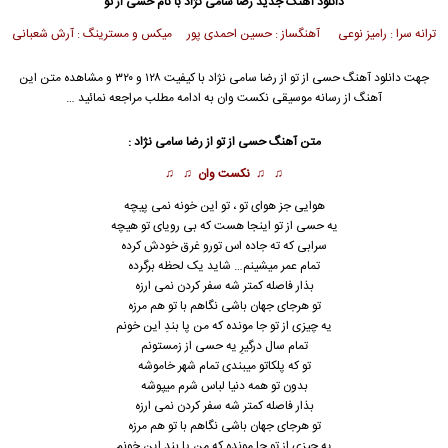
دانلود آهنگ جدید
رضا سامی نژاد با نام حسی از تو
ترانه سرا : رامیز نوعی آهنگساز : حسین احمدی پور میکس و مسترینگ : آرش شعبانی
جهت دانلود آهنگ حسی از تو از رضا سامی نژاد با کیفیت ۱۲۸ و ۳۲۰ و مشاهده متن این
آهنگ از رسانه موسیقی نکست وان به ادامه مطلب مراجعه نمائید …
متن آهنگ حسی از تو از رضا سامی نژاد :
♫ ♫
نکست وان
♫ ♫
هوایی جز هوای تو ، تو این خونه نمی پیچه
یه حسی از تو اینجا هست که بی رویای تو هیچه
سرابی که ته جاده اس تورو غرق خودش کرده
تمام عمر میشینم… شاید یک لحظه برگرده
بذار فاصله کمتر شه سفر کردن نمی ارزه
تو هرجای جهان باشی نگاهم با تو هم مرزه
یه چیزی از تو جا مونده که من پا بندِ این خونم
تمام سال درگیرِ یه حسی از زمستونم
تو که پلکاتو میبندی تمام شهر خاموشه
بدون تو همه دنیا لباس شرم میپوشه
بذار فاصله کمتر شه سفر کردن نمی ارزه
تو هرجای جهان باشی نگاهم با تو هم مرزه
یه چیزی از تو جا مونده که من پا بندِ این خونم