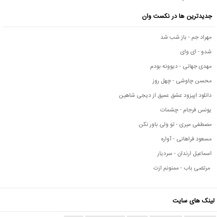
جدیدترین ها در نکست وان
مهراد جم - باز شب شد
شدو - ای وای
مهدی جهانی - دیوونه بودم
محسن چاوشی - چهل روز
دانلود اپیزود عشق عمیق از دیجی شاهین
یونس فرجام - چشمات
مصطفی میری - تو ولی باور نکن
مسعود فراهانی - آواره
اسماعیل ارندان - سردیار
مرتضی باب - ممنونم ازت
لینک های سایت