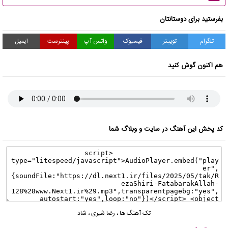
بفرستید برای دوستانتان
تلگرام
توییتر
فیسبوک
واتس آپ
پینترست
ایمیل
هم اکنون گوش کنید
کد پخش این آهنگ در سایت و وبلاگ شما
تک آهنگ ها
،
رضا شیری
،
شاد