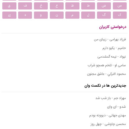
ص
ض
ط
ظ
ع
غ
ف
ق
ک
گ
ل
م
ن
و
ه
ی
درخواستی کاربران
فرزاد بهرامی - زیبای من
حامیم - یکیو دارم
نیواد - نیمه گمشدمی
سامی لو - تلخم همچو شراب
محمود التركي - عاشق مجنون
جدیدترین ها در نکست وان
مهراد جم - باز شب شد
شدو - ای وای
مهدی جهانی - دیوونه بودم
محسن چاوشی - چهل روز