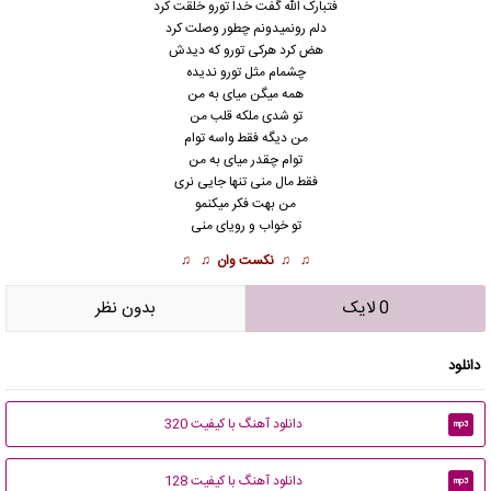
ﻓﺘﺒﺎرک اﻟﻠﻪ ﮔﻔﺖ ﺧﺪا ﺗﻮرو ﺧﻠﻘﺖ ﻛﺮد
دﻟﻢ روﻧﻤﻴﺪوﻧﻢ ﭼﻄﻮر وﺻﻠﺖ ﻛﺮد
ﻫﺾ ﻛﺮد ﻫﺮﻛﻰ ﺗﻮرو ﻛﻪ دﻳﺪش
ﭼﺸﻤﺎم ﻣﺜﻞ ﺗﻮرو ﻧﺪﻳﺪه
ﻫﻤﻪ ﻣﻴﮕﻦ ﻣﻴﺎی ﺑﻪ ﻣﻦ
ﺗﻮ ﺷﺪی ﻣﻠﻜﻪ ﻗﻠﺐ ﻣﻦ
ﻣﻦ دﻳﮕﻪ ﻓﻘﻄ واﺳﻪ ﺗﻮام
ﺗﻮام ﭼﻘﺪر ﻣﻴﺎی ﺑﻪ ﻣﻦ
ﻓﻘﻄ ﻣﺎل ﻣﻨﻰ ﺗﻨﻬﺎ ﺟﺎﻳﻰ ﻧﺮی
ﻣﻦ ﺑﻬﺖ ﻓﻜﺮ ﻣﻴﻜﻨﻤﻮ
ﺗﻮ ﺧﻮاب و روﻳﺎی ﻣﻨﻰ
♫ ♫
نکست وان
♫ ♫
0 لایک
بدون نظر
دانلود
دانلود آهنگ با کیفیت 320
mp3
دانلود آهنگ با کیفیت 128
mp3