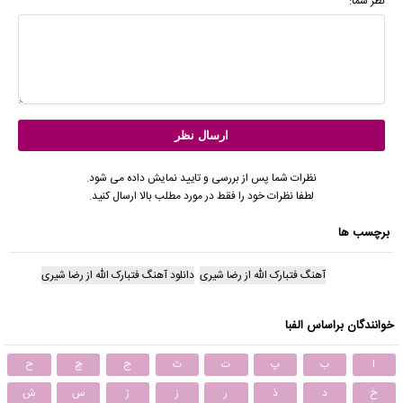
نظر شما:
نظرات شما پس از بررسی و تایید نمایش داده می شود.
لطفا نظرات خود را فقط در مورد مطلب بالا ارسال کنید.
برچسب ها
آهنگ فتبارک الله از رضا شیری
دانلود آهنگ فتبارک الله از رضا شیری
خوانندگان براساس الفبا
ا
ب
پ
ت
ث
ج
چ
ح
خ
د
ذ
ر
ز
ژ
س
ش