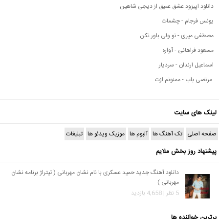
دانلود اپیزود عشق عمیق از دیجی شاهین
یونس فرجام - چشمات
مصطفی میری - تو ولی باور نکن
مسعود فراهانی - آواره
اسماعیل ارندان - سردیار
مرتضی باب - ممنونم ازت
لینک های سایت
صفحه اصلی
تک آهنگ ها
آلبوم ها
موزیک ویدئو ها
تبلیغات
پیشنهاد روز بخش ملایم
دانلود آهنگ جدید حمید عسکری با نام نشان مهربانی ( تیتراژ برنامه نشان
مهربانی )
5 نظر | 4,658 بازدید
برترین خواننده ها