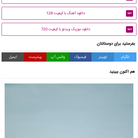
دانلود آهنگ با کیفیت 128
mp3
دانلود موزیک ویدئو با کیفیت 720
mp4
بفرستید برای دوستانتان
تلگرام
توییتر
فیسبوک
واتس آپ
پینترست
ایمیل
هم اکنون ببینید