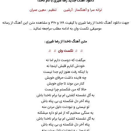
دانلود آهنگ جدید
رضا شیری با نام ناخدا
ترانه سرا و آهنگساز : آرشین تنظیم : معین عمران
جهت دانلود آهنگ ناخدا از رضا شیری با کیفیت ۱۲۸ و ۳۲۰ و مشاهده متن این آهنگ از رسانه
موسیقی نکست وان به ادامه مطلب مراجعه نمائید …
متن آهنگ ناخدا از رضا شیری :
♫ ♫
نکست وان
♫ ♫
میگفت که دوست دارم اما نه
خودش کنارم قلبش اینجا نه
با اینکه رفت هنوز ازم جدا نیست
چه فایده داشت حرفای خوبش
کنار من موند تا جای خوبش
حالا که من شکستم چرا نیست
به گل نشسته کشتی ام بیا برام ناخدا باش
پناه آخر دل شکسته ی بی پناه باش
تو نیستی و نبودنت دلیل مردن منه
یه سنگی سختیم که از غم تو داره میشکنه
به گل نشسته کشتی ام بیا برام ناخدا باش
پناه آخر دل شکسته ی بی پناه باش
تو نیستی و نبودنت دلیل مردن منه