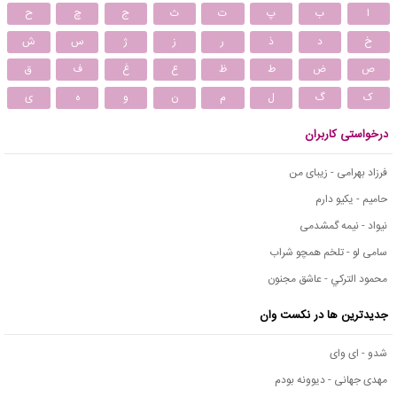
ا
ب
پ
ت
ث
ج
چ
ح
خ
د
ذ
ر
ز
ژ
س
ش
ص
ض
ط
ظ
ع
غ
ف
ق
ک
گ
ل
م
ن
و
ه
ی
درخواستی کاربران
فرزاد بهرامی - زیبای من
حامیم - یکیو دارم
نیواد - نیمه گمشدمی
سامی لو - تلخم همچو شراب
محمود التركي - عاشق مجنون
جدیدترین ها در نکست وان
شدو - ای وای
مهدی جهانی - دیوونه بودم