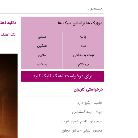
دانلود آهن
موزیک ها براساس سبک ها
تک آهنگ
, 656
پاپ
سنتی
شاد
غمگین
نوحه و مداحی
ملایم
بی کلام
رمیکس
برای درخواست آهنگ کلیک کنید
درخواستی کاربران
حامیم - یکیو دارم
نیواد - نیمه گمشدمی
سامی لو - تلخم همچو شراب
محمود التركي - عاشق مجنون