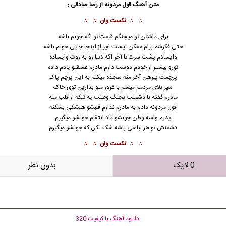
متن آهنگ قول مردونه از
رضا صادقی
:
♫ ♫
نکست وان
♫ ♫
براى داشتن تو میجنگم قیمت تو اگه جونم باشه
حتى فکرشم برام ممکن نیست غیر از اینجا جایى خونم باشه
وایسادم پشت سرت تا آخر اگه دنیا رو به روت وایساده
تورو بیشتر از خودم دوست دارم مادرم عشقتو یادم داده
پرچمت پیرهن آخر منه سجده میکنم به این پرچم پاک
سپر بلای مردمم میشم با غرور منو بذارین توی خاک
مادرم گفته با دشمنت بجنگ وطنت یه تیکه از قلب منه
قول مردونه دادم به مادرم نذارم قلبشو هیشکی بشکنه
پدرم واسه وطن جونشو داد انتقام خونشو میگیرم
دشمنش تو هر لباسی باشه شک نکن که جونشو میگیرم
♫ ♫
نکست وان
♫ ♫
0 لایک
بدون نظر
دانلود آهنگ با کیفیت 320