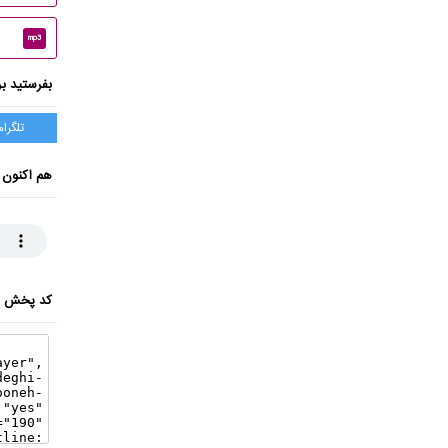
mp3
بفرستید بر
تلگرام
هم اکنون 
کد پخش ای