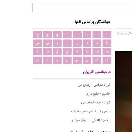
خوانندگان براساس الفبا
ا
ب
پ
ت
ث
ج
چ
ح
خ
د
ذ
ر
ز
ژ
س
ش
ص
ض
ط
ظ
ع
غ
ف
ق
ک
گ
ل
م
ن
و
ه
ی
درخواستی کاربران
فرزاد بهرامی - زیبای من
حامیم - یکیو دارم
نیواد - نیمه گمشدمی
سامی لو - تلخم همچو شراب
محمود التركي - عاشق مجنون