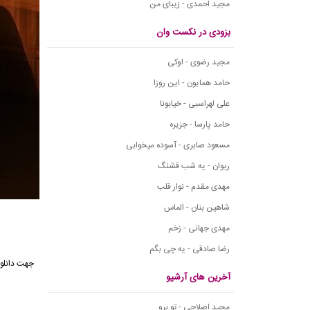
مجید احمدی - زیبای من
بزودی در نکست وان
مجید رضوی - اوکی
حامد همایون - این روزا
علی لهراسبی - خیابونا
حامد پارسا - جزیره
مسعود صابری - آسوده میخوابی
ریوان - یه شب قشنگ
مهدی مقدم - نوار قلب
شاهین بنان - الماس
مهدی جهانی - زخم
رضا صادقی - یه چی بگم
جهت
دانل
آخرین های آرشیو
مجید اصلاحی - تو برو