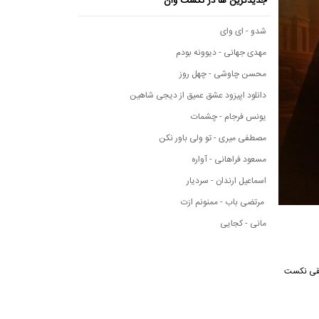
جدیدترین ها در نکست وان
شدو - ای وای
مهدی جهانی - دیوونه بودم
محسن چاوشی - چهل روز
دانلود اپیزود عشق عمیق از دیجی شاهین
یونس فرجام - چشمات
مصطفی میری - تو ولی باور نکن
مسعود فراهانی - آواره
اسماعیل ارندان - سردیار
مرتضی باب - ممنونم ازت
مانی - کجایی
یقی نکست