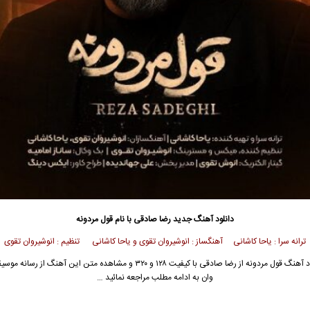
دانلود آهنگ جدید
رضا صادقی
با نام قول مردونه
ترانه سرا : یاحا کاشانی آهنگساز : انوشیروان تقوی و یاحا کاشانی تنظیم : انوشیروان تقوی
ود آهنگ
قول مردونه از
رضا صادقی
با کیفیت ۱۲۸ و ۳۲۰ و مشاهده متن این آهنگ از
رسانه موس
وان
به ادامه مطلب مراجعه نمائید …