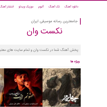
دانلود آهنگ
تک آهنگ
آلبوم
موزیک ویدئو
انتشار آهنگ
جامعترین رسانه موسیقی ایران
نکست وان
پخش آهنگ شما در نکست وان و تمام سایت های معتبر
ویژه ها