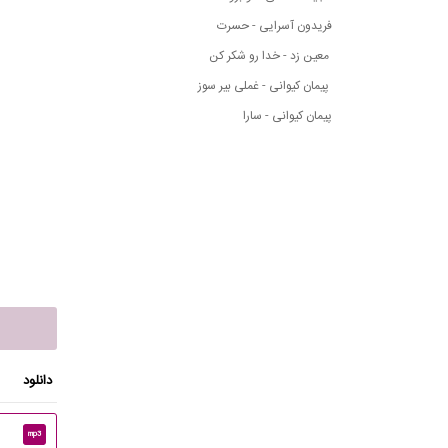
فریدون آسرایی - حسرت
معین زد - خدا رو شکر کن
پیمان کیوانی - غملی بیر سوز
پیمان کیوانی - سارا
دانلود
mp3