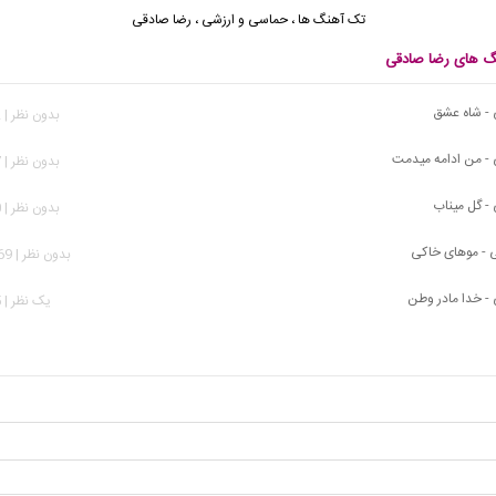
تک آهنگ ها
،
حماسی و ارزشی
،
رضا صادقی
نگ های رضا صادقی
 - شاه عشق
بدون نظر | 532 بازدید
- من ادامه میدمت
بدون نظر | 367 بازدید
- گل میناب
بدون نظر | 400 بازدید
 - موهای خاکی
بدون نظر | 1,269 بازدید
- خدا مادر وطن
يک نظر | 275 بازدید