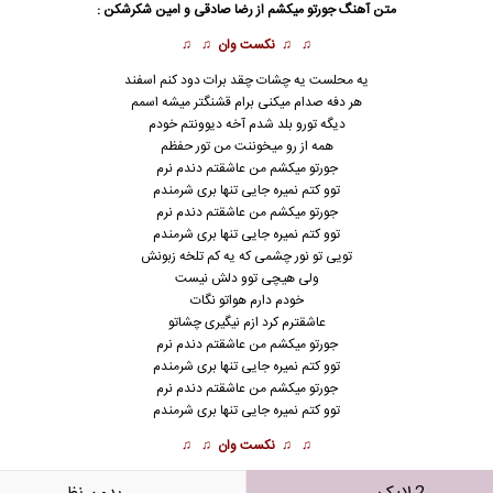
متن آهنگ جورتو میکشم از
رضا صادقی
و امین شکرشکن :
♫ ♫
نکست وان
♫ ♫
یه محلست یه چشات چقد برات دود کنم اسفند
هر دفه صدام میکنی برام قشنگتر میشه اسمم
دیگه تورو بلد شدم آخه دیوونتم خودم
همه از رو میخوننت من تور حفظم
جورتو میکشم من عاشقتم دندم نرم
توو کتم نمیره جایی تنها بری شرمندم
جورتو میکشم من عاشقتم دندم نرم
توو کتم نمیره جایی تنها بری شرمندم
تویی تو نور چشمی که یه کم تلخه زبونش
ولی هیچی توو دلش نیست
خودم دارم هواتو نگات
عاشقترم کرد ازم نیگیری چشاتو
جورتو میکشم من عاشقتم دندم نرم
توو کتم نمیره جایی تنها بری شرمندم
جورتو میکشم من عاشقتم دندم نرم
توو کتم نمیره جایی تنها بری شرمندم
♫ ♫
نکست وان
♫ ♫