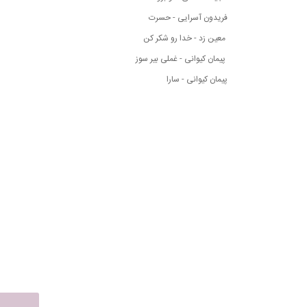
فریدون آسرایی - حسرت
معین زد - خدا رو شکر کن
پیمان کیوانی - غملی بیر سوز
پیمان کیوانی - سارا