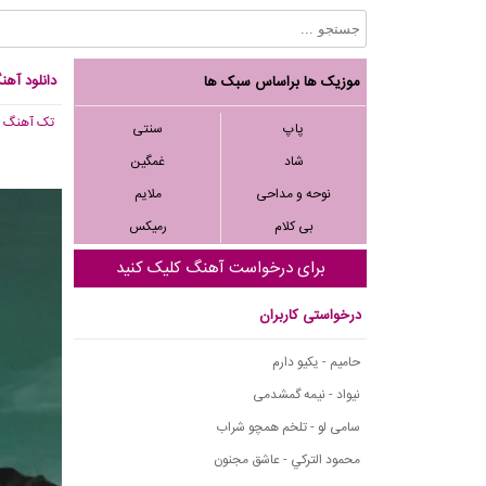
دانلود آه
موزیک ها براساس سبک ها
تک آهنگ
, 583
پاپ
سنتی
شاد
غمگین
نوحه و مداحی
ملایم
بی کلام
رمیکس
برای درخواست آهنگ کلیک کنید
درخواستی کاربران
حامیم - یکیو دارم
نیواد - نیمه گمشدمی
سامی لو - تلخم همچو شراب
محمود التركي - عاشق مجنون