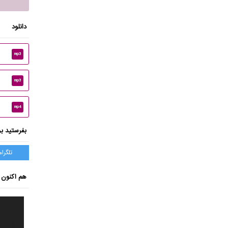
دانلود
mp3
mp3
mp4
بفرستید بر
تلگرام
هم اکنون ب