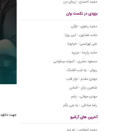
مجید احمدی - زیبای من
بزودی در نکست وان
مجید رضوی - اوکی
حامد همایون - این روزا
علی لهراسبی - خیابونا
حامد پارسا - جزیره
مسعود صابری - آسوده میخوابی
ریوان - یه شب قشنگ
مهدی مقدم - نوار قلب
شاهین بنان - الماس
مهدی جهانی - زخم
رضا صادقی - یه چی بگم
جهت دانلود 
آخرین های آرشیو
مجید اصلاحی - تو برو