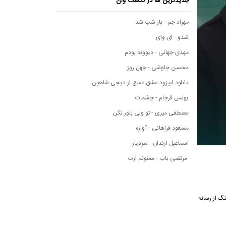
جدیدترین ها در نکست وان
مهراد جم - باز شب شد
شدو - ای وای
مهدی جهانی - دیوونه بودم
محسن چاوشی - چهل روز
دانلود اپیزود عشق عمیق از دیجی شاهین
یونس فرجام - چشمات
مصطفی میری - تو ولی باور نکن
مسعود فراهانی - آواره
اسماعیل ارندان - سردیار
مرتضی باب - ممنونم ازت
متن این آهنگ از رسانه