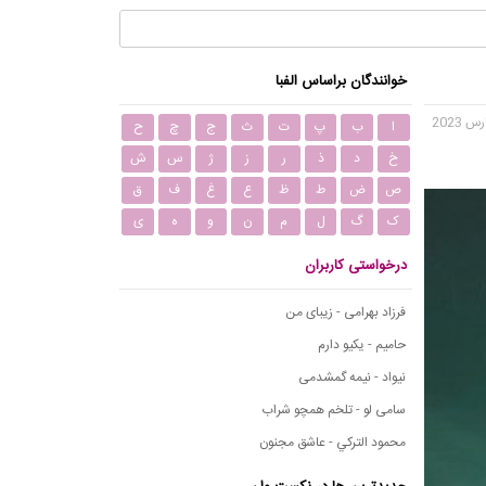
خوانندگان براساس الفبا
ا
ب
پ
ت
ث
ج
چ
ح
خ
د
ذ
ر
ز
ژ
س
ش
ص
ض
ط
ظ
ع
غ
ف
ق
ک
گ
ل
م
ن
و
ه
ی
درخواستی کاربران
فرزاد بهرامی - زیبای من
حامیم - یکیو دارم
نیواد - نیمه گمشدمی
سامی لو - تلخم همچو شراب
محمود التركي - عاشق مجنون