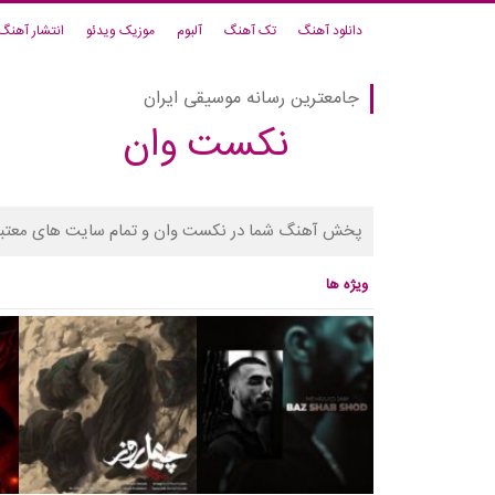
دانلود آهنگ
تک آهنگ
آلبوم
موزیک ویدئو
انتشار آهنگ
جامعترین رسانه موسیقی ایران
نکست وان
پخش آهنگ شما در نکست وان و تمام سایت های معتبر
ویژه ها