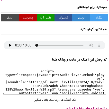
بفرستید برای دوستانتان
تلگرام
توییتر
فیسبوک
واتس آپ
پینترست
ایمیل
هم اکنون گوش کنید
کد پخش این آهنگ در سایت و وبلاگ شما
تک آهنگ ها
،
رضا ملک زاده
،
غمگین
دانلود آهنگ های رضا ملک زاده