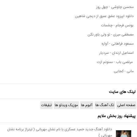
محسن چاوشی - چهل روز
دانلود اپیزود عشق عمیق از دیجی شاهین
یونس فرجام - چشمات
مصطفی میری - تو ولی باور نکن
مسعود فراهانی - آواره
اسماعیل ارندان - سردیار
مرتضی باب - ممنونم ازت
مانی - کجایی
لینک های سایت
صفحه اصلی
تک آهنگ ها
آلبوم ها
موزیک ویدئو ها
تبلیغات
پیشنهاد روز بخش ملایم
دانلود آهنگ جدید حمید عسکری با نام نشان مهربانی ( تیتراژ برنامه نشان
مهربانی )