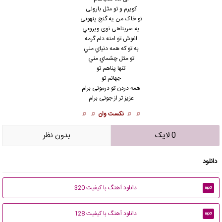
کویرم و تو مثل بارونی
تو خاک من یه گنج پنهونی
یه سرپناهی توی ویروني
اغوش تو امنه دلم گرمه
به تو كه همه دنياي مني
تو مثل چشماي مني
تنها پناهم تو
جهانم تو
همه دردن تو درمونی برام
عزیز تر از جونی برام
♫ ♫
نکست وان
♫ ♫
0 لایک
بدون نظر
دانلود
دانلود آهنگ با کیفیت 320
mp3
دانلود آهنگ با کیفیت 128
mp3