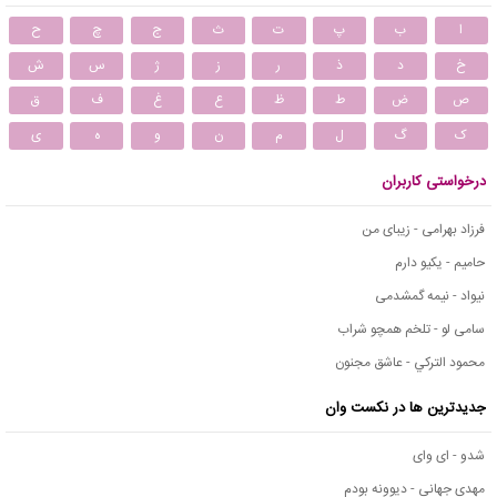
ا
ب
پ
ت
ث
ج
چ
ح
خ
د
ذ
ر
ز
ژ
س
ش
ص
ض
ط
ظ
ع
غ
ف
ق
ک
گ
ل
م
ن
و
ه
ی
درخواستی کاربران
فرزاد بهرامی - زیبای من
حامیم - یکیو دارم
نیواد - نیمه گمشدمی
سامی لو - تلخم همچو شراب
محمود التركي - عاشق مجنون
جدیدترین ها در نکست وان
شدو - ای وای
مهدی جهانی - دیوونه بودم