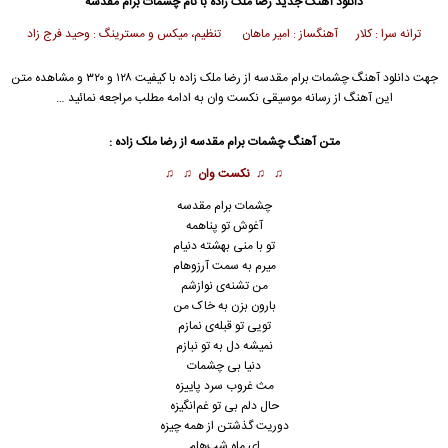
دانلود آهنگ جدید
رضا ملک زاده
با نام چشمات برام مقدسه
ترانه سرا : کلار آهنگساز : امیر ماهان تنظیم، میکس و مسترینگ : وحید فرج زاد
جهت دانلود آهنگ چشمات برام مقدسه از
رضا ملک زاده
با کیفیت ۱۲۸ و ۳۲۰ و مشاهده متن
این آهنگ از رسانه موسیقی نکست وان به ادامه مطلب مراجعه نمائید …
متن آهنگ چشمات برام مقدسه از
رضا ملک زاده
:
♫ ♫
نکست وان
♫ ♫
چشمات برام مقدسه
آغوش تو پناهمه
تو با منی بهشته دنیام
میرم به سمت آرزوهام
من تشنه‌ی نوازشم
بارون بزن به خاک من
تویی تو قبله‌ی نمازم
نمیشه دل به تو نبازم
دنیا بی چشمات
مث غروب سرد پاییزه
حال دلم بی تو غم‌انگیزه
دوریت گذشتن از همه چیزه
ای ماه شب‌هام