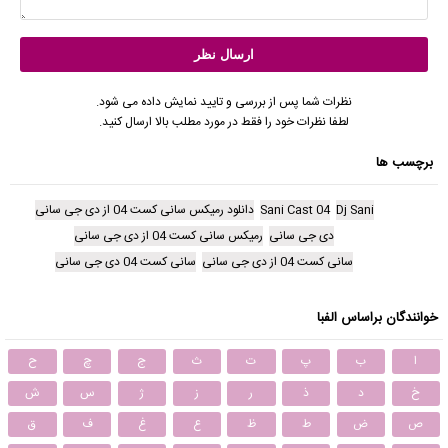
نظرات شما پس از بررسی و تایید نمایش داده می شود.
لطفا نظرات خود را فقط در مورد مطلب بالا ارسال کنید.
برچسب ها
Dj Sani
Sani Cast 04
دانلود رمیکس سانی کست 04 از دی جی سانی
دی جی سانی
رمیکس سانی کست 04 از دی جی سانی
سانی کست 04 از دی جی سانی
سانی کست 04 دی جی سانی
خوانندگان براساس الفبا
ا
ب
پ
ت
ث
ج
چ
ح
خ
د
ذ
ر
ز
ژ
س
ش
ص
ض
ط
ظ
ع
غ
ف
ق