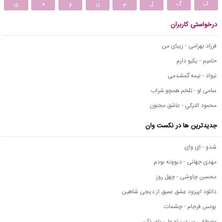
ک
گ
ل
م
ن
و
ه
ی
درخواستی کاربران
فرزاد بهرامی - زیبای من
حامیم - یکیو دارم
نیواد - نیمه گمشدمی
سامی لو - تلخم همچو شراب
محمود التركي - عاشق مجنون
جدیدترین ها در نکست وان
شدو - ای وای
مهدی جهانی - دیوونه بودم
محسن چاوشی - چهل روز
دانلود اپیزود عشق عمیق از دیجی شاهین
یونس فرجام - چشمات
مصطفی میری - تو ولی باور نکن