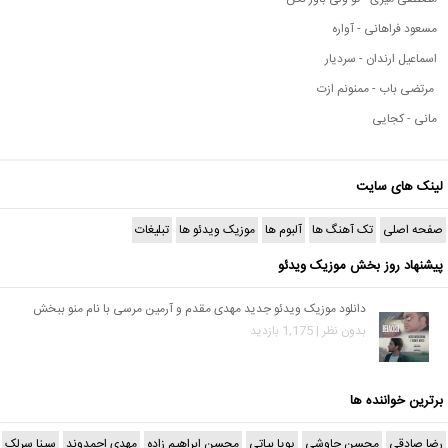
مسعود فراهانی - آواره
اسماعیل ارندان - سردیار
مرتضی باب - ممنونم ازت
مانی - کجایی
لینک های سایت
صفحه اصلی
تک آهنگ ها
آلبوم ها
موزیک ویدئو ها
تبلیغات
پیشنهاد روز بخش موزیک ویدئو
دانلود موزیک ویدئو جدید مهدی مقدم و آرمین مرسی با نام منو ببخش
بدون نظر | 1,175 بازدید
برترین خواننده ها
رضا صادقی
محسن چاوشی
پویا بیاتی
محسن ابراهیم زاده
مهدی احمدوند
سینا سرلک