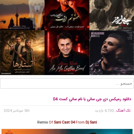
دانلود رمیکس دی جی سانی با نام سانی کست 04
تک آهنگ
, 4,730 بازدید
5th سپتامبر 2024
Remix
Of
Sani Cast 04
From
Dj Sani