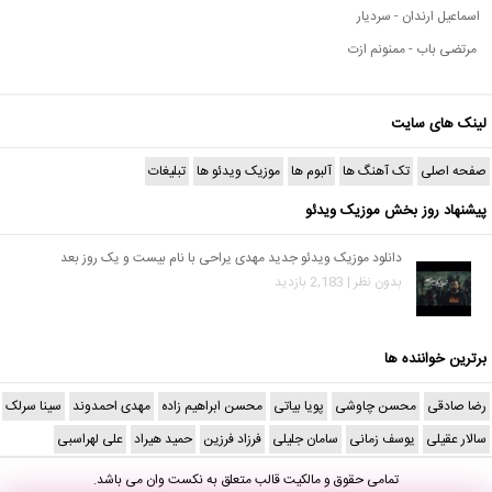
اسماعیل ارندان - سردیار
مرتضی باب - ممنونم ازت
لینک های سایت
صفحه اصلی
تک آهنگ ها
آلبوم ها
موزیک ویدئو ها
تبلیغات
پیشنهاد روز بخش موزیک ویدئو
دانلود موزیک ویدئو جدید مهدی یراحی با نام بیست و یک روز بعد
بدون نظر | 2,183 بازدید
برترین خواننده ها
رضا صادقی
محسن چاوشی
پویا بیاتی
محسن ابراهیم زاده
مهدی احمدوند
سینا سرلک
سالار عقیلی
یوسف زمانی
سامان جلیلی
فرزاد فرزین
حمید هیراد
علی لهراسبی
تمامی حقوق و مالکیت قالب متعلق به
نکست وان
می باشد.