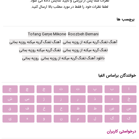
نظرات شما پس از بررسی و تایید نمایش داده می شود.
لطفا نظرات خود را فقط در مورد مطلب بالا ارسال کنید.
برچسب ها
Tofang Gerye Mikone
Roozbeh Bemani
آهنگ تفنگ گریه میکنه از روزبه بمانی
آهنگ تفنگ گریه میکنه روزبه بمانی
تفنگ گریه میکنه از روزبه بمانی
تفنگ گریه میکنه روزبه بمانی
دانلود آهنگ تفنگ گریه میکنه از روزبه بمانی
روزبه بمانی
خوانندگان براساس الفبا
ا
ب
پ
ت
ث
ج
چ
ح
خ
د
ذ
ر
ز
ژ
س
ش
ص
ض
ط
ظ
ع
غ
ف
ق
ک
گ
ل
م
ن
و
ه
ی
درخواستی کاربران