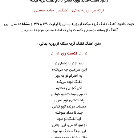
دانلود آهنگ جدید
روزبه بمانی
با نام تفنگ گریه میکنه
ترانه سرا : روزبه بمانی آهنگساز : حامد حسینی
جهت دانلود آهنگ تفنگ گریه میکنه از
روزبه بمانی
با کیفیت ۱۲۸ و ۳۲۰ و مشاهده متن این
آهنگ از رسانه موسیقی نکست وان به ادامه مطلب مراجعه نمائید …
متن آهنگ تفنگ گریه میکنه از
روزبه بمانی
:
♫ ♫
نکست وان
♫ ♫
بعد از تو با زخمای تو
این سرزمین چه می‌کنه؟
به احترام تو یه روز
تفنگ توبه می‌کنه
الان کجایی دخترم
که بوی موهات توو هواس
پاهات توی کوچه‌س و
دستات مونده‌ توو کلاس
چند تا مداد سوخته
اینا تفنگ تو نبود
تو توو کلاسی، این یعنی
این جنگ، جنگ تو نبود
وقتی هدف یه مدرسه‌س