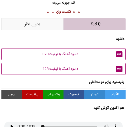
قلم جوونه می‌زنه
♫ ♫
نکست وان
♫ ♫
0 لایک
بدون نظر
دانلود
دانلود آهنگ با کیفیت 320
mp3
دانلود آهنگ با کیفیت 128
mp3
بفرستید برای دوستانتان
تلگرام
توییتر
فیسبوک
واتس آپ
پینترست
ایمیل
هم اکنون گوش کنید