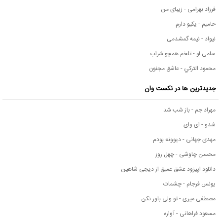
فرزاد بهرامی - زیبای من
حامیم - یکیو دارم
نیواد - نیمه گمشدمی
سامی لو - تلخم همچو شراب
محمود التركي - عاشق مجنون
جدیدترین ها در نکست وان
مهراد جم - باز شب شد
شدو - ای وای
مهدی جهانی - دیوونه بودم
محسن چاوشی - چهل روز
دانلود اپیزود عشق عمیق از دیجی شاهین
یونس فرجام - چشمات
مصطفی میری - تو ولی باور نکن
مسعود فراهانی - آواره