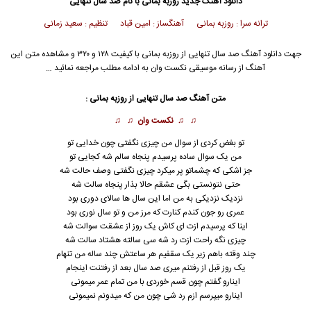
دانلود آهنگ جدید
روزبه بمانی
با نام صد سال تنهایی
ترانه سرا : روزبه بمانی آهنگساز : امین قباد تنظیم : سعید زمانی
جهت دانلود آهنگ صد سال تنهایی از
روزبه بمانی
با کیفیت ۱۲۸ و ۳۲۰ و مشاهده متن این
آهنگ از رسانه موسیقی نکست وان به ادامه مطلب مراجعه نمائید …
متن آهنگ صد سال تنهایی از
روزبه بمانی
:
♫ ♫
نکست وان
♫ ♫
تو بغض کردی از سوال من چیزی نگفتی چون خدایی تو
من یک سوال ساده پرسیدم پنجاه سالم شه کجایی تو
جز اشکی که چشماتو پر میکرد چیزی نگفتی وصف حالت شه
حتی نتونستی بگی عشقم حالا بذار پنجاه سالت شه
نزدیک نزدیکی به من اما این سال ها سالای دوری بود
عمری رو جون کندم کنارت که مرز من و تو سال نوری بود
اینا که پرسیدم ازت ای کاش یک روز از عشقت سوالت شه
چیزی نگه راحت ازت رد شه سی سالته هشتاد سالت شه
چند وقته باهم زیر یک سقفیم هر ساعتش چند ساله من تنهام
یک روز قبل از رفتنم میری صد سال بعد از رفتنت اینجام
اینارو گفتم چون قسم خوردی با من تمام عمر میمونی
اینارو میپرسم ازم رد شی چون من که میدونم نمیمونی