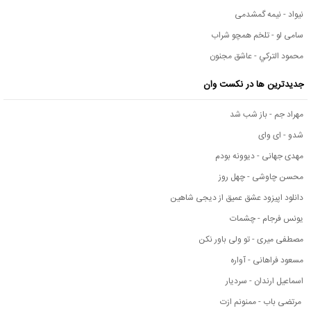
نیواد - نیمه گمشدمی
سامی لو - تلخم همچو شراب
محمود التركي - عاشق مجنون
جدیدترین ها در نکست وان
مهراد جم - باز شب شد
شدو - ای وای
مهدی جهانی - دیوونه بودم
محسن چاوشی - چهل روز
دانلود اپیزود عشق عمیق از دیجی شاهین
یونس فرجام - چشمات
مصطفی میری - تو ولی باور نکن
مسعود فراهانی - آواره
اسماعیل ارندان - سردیار
مرتضی باب - ممنونم ازت