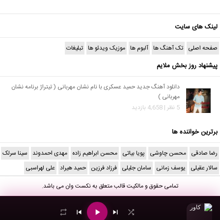
لینک های سایت
صفحه اصلی
تک آهنگ ها
آلبوم ها
موزیک ویدئو ها
تبلیغات
پیشنهاد روز بخش ملایم
دانلود آهنگ جدید حمید عسکری با نام نشان مهربانی ( تیتراژ برنامه نشان
مهربانی )
5 نظر | 4,658 بازدید
برترین خواننده ها
رضا صادقی
محسن چاوشی
پویا بیاتی
محسن ابراهیم زاده
مهدی احمدوند
سینا سرلک
سالار عقیلی
یوسف زمانی
سامان جلیلی
فرزاد فرزین
حمید هیراد
علی لهراسبی
تمامی حقوق و مالکیت قالب متعلق به
نکست وان
می باشد.