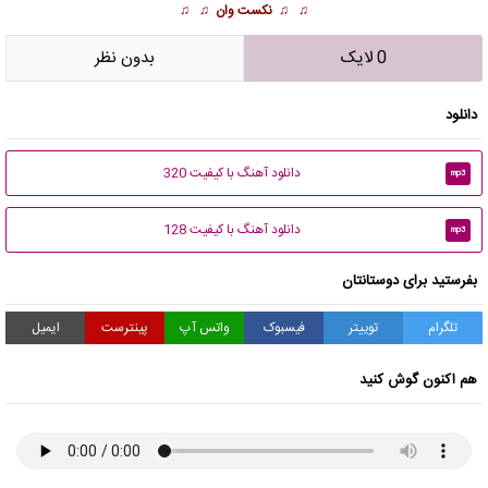
♫ ♫
نکست وان
♫ ♫
0 لایک
بدون نظر
دانلود
دانلود آهنگ با کیفیت 320
mp3
دانلود آهنگ با کیفیت 128
mp3
بفرستید برای دوستانتان
تلگرام
توییتر
فیسبوک
واتس آپ
پینترست
ایمیل
هم اکنون گوش کنید