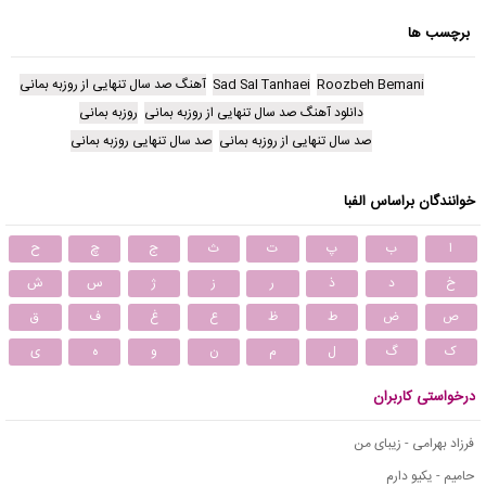
برچسب ها
Roozbeh Bemani
Sad Sal Tanhaei
آهنگ صد سال تنهایی از روزبه بمانی
دانلود آهنگ صد سال تنهایی از روزبه بمانی
روزبه بمانی
صد سال تنهایی از روزبه بمانی
صد سال تنهایی روزبه بمانی
خوانندگان براساس الفبا
ا
ب
پ
ت
ث
ج
چ
ح
خ
د
ذ
ر
ز
ژ
س
ش
ص
ض
ط
ظ
ع
غ
ف
ق
ک
گ
ل
م
ن
و
ه
ی
درخواستی کاربران
فرزاد بهرامی - زیبای من
حامیم - یکیو دارم