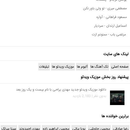
مصطفی میری - تو ولی باور نکن
مسعود فراهانی - آواره
اسماعیل ارندان - سردیار
مرتضی باب - ممنونم ازت
لینک های سایت
صفحه اصلی
تک آهنگ ها
آلبوم ها
موزیک ویدئو ها
تبلیغات
پیشنهاد روز بخش موزیک ویدئو
دانلود موزیک ویدئو جدید مهدی یراحی با نام بیست و یک روز بعد
بدون نظر | 2,183 بازدید
برترین خواننده ها
رضا صادقی
محسن چاوشی
پویا بیاتی
محسن ابراهیم زاده
مهدی احمدوند
سینا سرلک