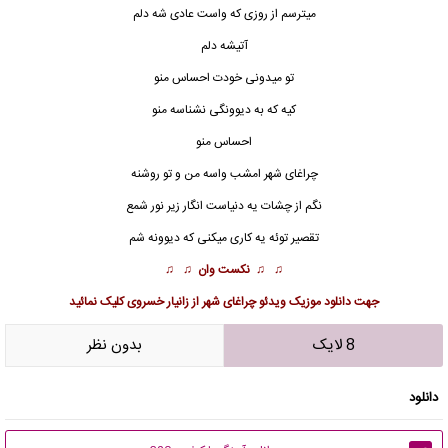
میترسم از روزی که واست عادی شه دلم
آتیشه دلم
تو میدونی خودت احساس منو
کیه که به دیوونگی نشناسه منو
احساس منو
چراغای شهر امشب واسه من و تو روشنه
نگم از چشات یه دنیاست انگار زیر نور شمع
تقصیر توئه یه کاری میکنی که دیوونه شم
♫ ♫
نکست وان
♫ ♫
جهت
دانلود موزیک ویدئو چراغای شهر از زانیار خسروی
کلیک نمائید
8 لایک
بدون نظر
دانلود