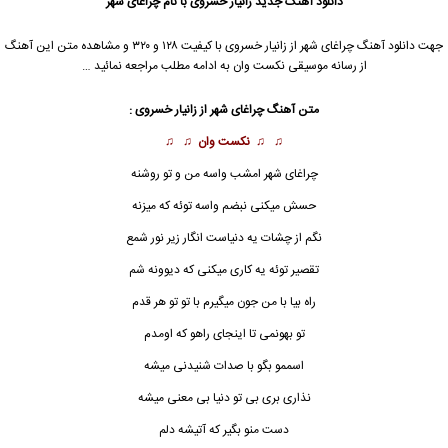
دانلود آهنگ جدید
زانیار خسروی
با نام چراغای شهر
جهت دانلود آهنگ چراغای شهر از
زانیار خسروی
با کیفیت ۱۲۸ و ۳۲۰ و مشاهده متن این آهنگ
از رسانه موسیقی نکست وان به ادامه مطلب مراجعه نمائید …
متن آهنگ چراغای شهر از
زانیار خسروی
:
♫ ♫
نکست وان
♫ ♫
چراغای شهر امشب واسه من و تو روشنه
حسش میکنی نبضم واسه توئه که میزنه
نگم از چشات یه دنیاست انگار زیر نور شمع
تقصیر توئه یه کاری میکنی که دیوونه شم
راه بیا با من جون میگیرم با تو تو هر قدم
تو بهونمی تا اینجای راهو که اومدم
اسممو بگو با صدات شنیدنی میشه
نذاری بری بی تو دنیا بی معنی میشه
دست منو بگیر که آتیشه دلم