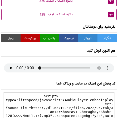
دانلود آهنگ با کیفیت 320
mp3
دانلود آهنگ با کیفیت 128
mp3
بفرستید برای دوستانتان
تلگرام
توییتر
فیسبوک
واتس آپ
پینترست
ایمیل
هم اکنون گوش کنید
کد پخش این آهنگ در سایت و وبلاگ شما