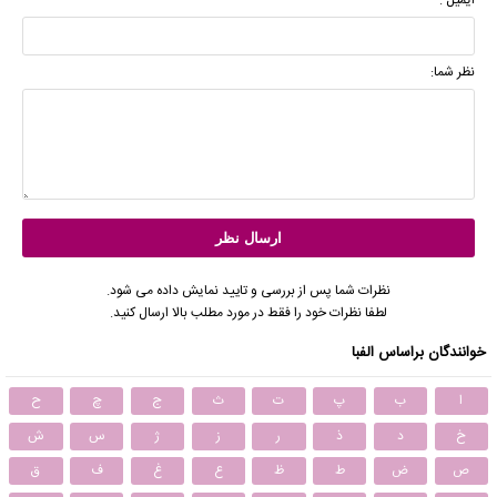
نظر شما:
نظرات شما پس از بررسی و تایید نمایش داده می شود.
لطفا نظرات خود را فقط در مورد مطلب بالا ارسال کنید.
خوانندگان براساس الفبا
ا
ب
پ
ت
ث
ج
چ
ح
خ
د
ذ
ر
ز
ژ
س
ش
ص
ض
ط
ظ
ع
غ
ف
ق