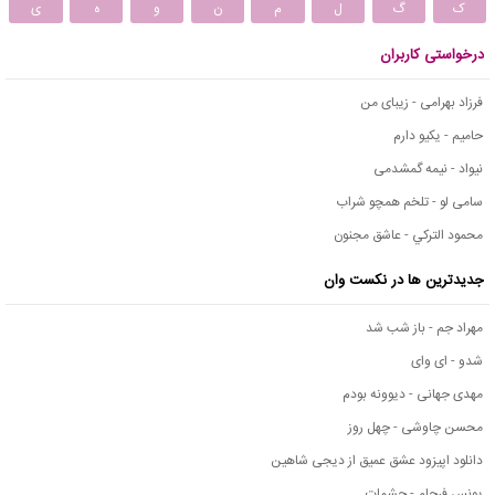
ک
گ
ل
م
ن
و
ه
ی
درخواستی کاربران
فرزاد بهرامی - زیبای من
حامیم - یکیو دارم
نیواد - نیمه گمشدمی
سامی لو - تلخم همچو شراب
محمود التركي - عاشق مجنون
جدیدترین ها در نکست وان
مهراد جم - باز شب شد
شدو - ای وای
مهدی جهانی - دیوونه بودم
محسن چاوشی - چهل روز
دانلود اپیزود عشق عمیق از دیجی شاهین
یونس فرجام - چشمات