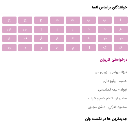
خوانندگان براساس الفبا
ا
ب
پ
ت
ث
ج
چ
ح
خ
د
ذ
ر
ز
ژ
س
ش
ص
ض
ط
ظ
ع
غ
ف
ق
ک
گ
ل
م
ن
و
ه
ی
درخواستی کاربران
فرزاد بهرامی - زیبای من
حامیم - یکیو دارم
نیواد - نیمه گمشدمی
سامی لو - تلخم همچو شراب
محمود التركي - عاشق مجنون
جدیدترین ها در نکست وان