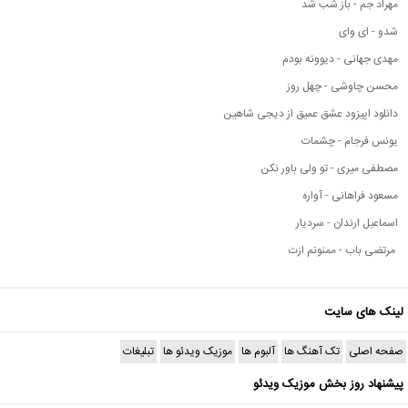
مهراد جم - باز شب شد
شدو - ای وای
مهدی جهانی - دیوونه بودم
محسن چاوشی - چهل روز
دانلود اپیزود عشق عمیق از دیجی شاهین
یونس فرجام - چشمات
مصطفی میری - تو ولی باور نکن
مسعود فراهانی - آواره
اسماعیل ارندان - سردیار
مرتضی باب - ممنونم ازت
لینک های سایت
صفحه اصلی
تک آهنگ ها
آلبوم ها
موزیک ویدئو ها
تبلیغات
پیشنهاد روز بخش موزیک ویدئو