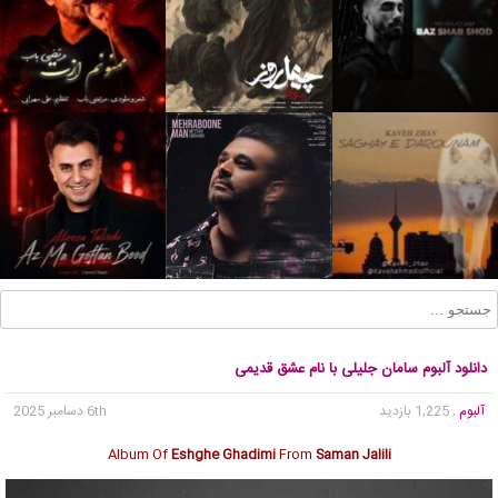
دانلود آلبوم سامان جلیلی با نام عشق قدیمی
آلبوم
, 1,225 بازدید
6th دسامبر 2025
Album Of
Eshghe Ghadimi
From
Saman Jalili