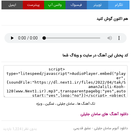
تلگرام
توییتر
فیسبوک
واتس آپ
پینترست
ایمیل
هم اکنون گوش کنید
کد پخش این آهنگ در سایت و وبلاگ شما
تک آهنگ ها
،
سامان جلیلی
،
غمگین
،
ویژه
دانلود آهنگ های سامان جلیلی
دانلود آلبوم سامان جلیلی - عشق قدیمی
بدون نظر | 1,224 بازدید