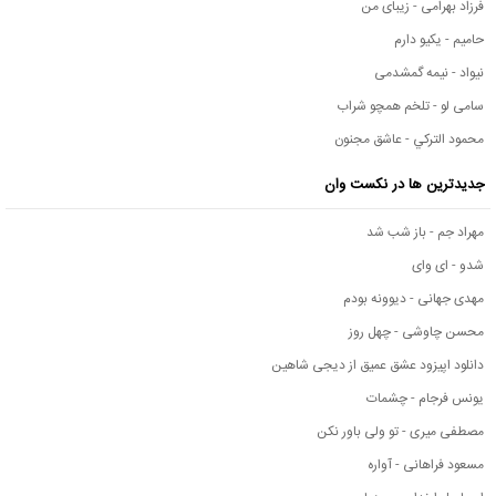
فرزاد بهرامی - زیبای من
حامیم - یکیو دارم
نیواد - نیمه گمشدمی
سامی لو - تلخم همچو شراب
محمود التركي - عاشق مجنون
جدیدترین ها در نکست وان
مهراد جم - باز شب شد
شدو - ای وای
مهدی جهانی - دیوونه بودم
محسن چاوشی - چهل روز
دانلود اپیزود عشق عمیق از دیجی شاهین
یونس فرجام - چشمات
مصطفی میری - تو ولی باور نکن
مسعود فراهانی - آواره