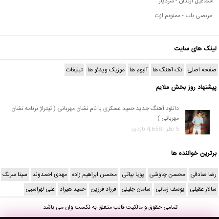
اسماعیل ارندان - سردیار
مرتضی باب - ممنونم ازت
لینک های سایت
صفحه اصلی
تک آهنگ ها
آلبوم ها
موزیک ویدئو ها
تبلیغات
پیشنهاد روز بخش ملایم
دانلود آهنگ جدید حمید عسکری با نام نشان مهربانی ( تیتراژ برنامه نشان
مهربانی )
5 نظر | 4,658 بازدید
برترین خواننده ها
رضا صادقی
محسن چاوشی
پویا بیاتی
محسن ابراهیم زاده
مهدی احمدوند
سینا سرلک
سالار عقیلی
یوسف زمانی
سامان جلیلی
فرزاد فرزین
حمید هیراد
علی لهراسبی
تمامی حقوق و مالکیت قالب متعلق به
نکست وان
می باشد.