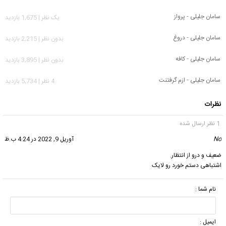
سامان جلیلی - پرواز
يک نظر | 1,675 بازدید
سامان جلیلی - دروغ
بدون نظر | 2,215 بازدید
سامان جلیلی - کافه
بدون نظر | 3,895 بازدید
سامان جلیلی - ازم گرفتنت
4 نظر | 5,734 بازدید
نظرات
1 نظر ارسال شده
No
گفت:
آوریل 9, 2022 در 4:24 ب.ظ
ضعیف و درو از انتظار.
اشتباهی دستم خورد رو لایک
نام شما :
ایمیل :