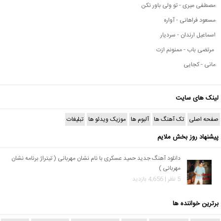
مصطفی میری - تو ولی باور نکن
مسعود فراهانی - آواره
اسماعیل ارندان - سردیار
مرتضی باب - ممنونم ازت
مانی - کجایی
لینک های سایت
صفحه اصلی
تک آهنگ ها
آلبوم ها
موزیک ویدئو ها
تبلیغات
پیشنهاد روز بخش ملایم
دانلود آهنگ جدید حمید عسکری با نام نشان مهربانی ( تیتراژ برنامه نشان
مهربانی )
5 نظر | 4,656 بازدید
برترین خواننده ها