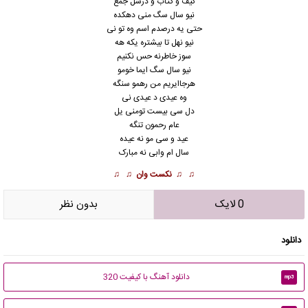
کیف و کتاب و درسل جمع
نیو سال سگ منی دهکده
حتی یه درصدم اسم وه تو نی
نیو نهل تا بیشتره یکه هه
سوز خاطرنه حس نکنیم
نیو سال سگ ایما خومو
هرجاایریم من رهمو سنگه
وه عیدی د عیدی نی
دل سی بیست تومنی یل
عام رحمون تنگه
عید و سی مو نه عیده
سال ام وابی نه مبارک
♫ ♫
نکست وان
♫ ♫
0 لایک
بدون نظر
دانلود
دانلود آهنگ با کیفیت 320
mp3