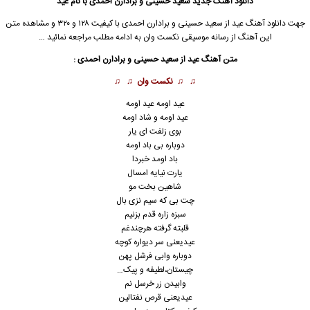
دانلود آهنگ جدید
سعید حسینی و برادارن احمدی با نام عید
جهت
دانلود آهنگ
عید از سعید حسینی و برادارن احمدی
با کیفیت ۱۲۸ و ۳۲۰ و مشاهده متن
این آهنگ از
رسانه موسیقی نکست وان
به ادامه مطلب مراجعه نمائید …
متن آهنگ عید از سعید حسینی و برادارن احمدی :
♫ ♫
نکست وان
♫ ♫
عید اومه عید اومه
عید اومه و شاد اومه
بوی زلفت ای یار
دوباره بی باد اومه
باد اومد خبردا
یارت نیایه امسال
شاهین بخت مو
چت بی که سیم نزی بال
سبزه زاره قدم بزنیم
قلبته گرفته هرچندغم
عیدیعنی سر دیواره کوچه
دوباره وابی فرشل پهن
چیستان،لطیفه و پیک…
وابیدن زر خرسل نم
عیدیعنی قرص نفتالین