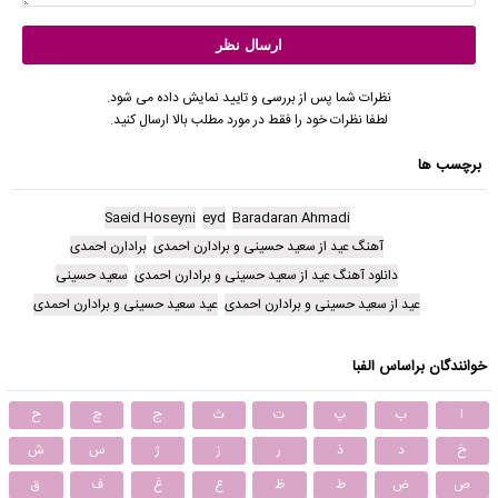
نظرات شما پس از بررسی و تایید نمایش داده می شود.
لطفا نظرات خود را فقط در مورد مطلب بالا ارسال کنید.
برچسب ها
Saeid Hoseyni
eyd
Baradaran Ahmadi
آهنگ عید از سعید حسینی و برادارن احمدی
برادارن احمدی
دانلود آهنگ عید از سعید حسینی و برادارن احمدی
سعید حسینی
عید از سعید حسینی و برادارن احمدی
عید سعید حسینی و برادارن احمدی
خوانندگان براساس الفبا
ا
ب
پ
ت
ث
ج
چ
ح
خ
د
ذ
ر
ز
ژ
س
ش
ص
ض
ط
ظ
ع
غ
ف
ق