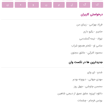
ک
گ
ل
م
ن
و
ه
ی
درخواستی کاربران
فرزاد بهرامی - زیبای من
حامیم - یکیو دارم
نیواد - نیمه گمشدمی
سامی لو - تلخم همچو شراب
محمود التركي - عاشق مجنون
جدیدترین ها در نکست وان
شدو - ای وای
مهدی جهانی - دیوونه بودم
محسن چاوشی - چهل روز
دانلود اپیزود عشق عمیق از دیجی شاهین
یونس فرجام - چشمات