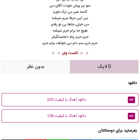
منو ببر پیش خودت آقای من
کاسه صبر من ترک خورد
من این حرفا سرم نمیشه
من خیلی جاها بی تو رفتم
هیچ جا برام حرم نمیشه
حرم حرم پناه دلخستگیام
حرم حرم منم دلم می خواهد بیام حرم
♫ ♫
نکست وان
♫ ♫
0 لایک
بدون نظر
دانلود
دانلود آهنگ با کیفیت 320
mp3
دانلود آهنگ با کیفیت 128
mp3
بفرستید برای دوستانتان