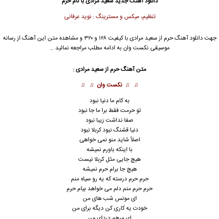
دانلود آهنگ جدید
سعید مرادی
با نام حرم
تنظیم، میکس و مسترینگ : نوید عرفانی
جهت دانلود آهنگ حرم از
سعید مرادی
با کیفیت ۱۲۸ و ۳۲۰ و مشاهده متن این آهنگ از رسانه
موسیقی نکست وان به ادامه مطلب مراجعه نمائید …
متن آهنگ حرم از
سعید مرادی
:
♫ ♫
نکست وان
♫ ♫
به کام ما دنیا نبود
تو حرمت فقط برا ما جا نبود
صفا نداشت زیبا نبود
دنیا قشنگ نبود کربلا نبود
اصلاً شاید منو نمی خواهی
با اینکه باورم نمیشه
هیچ جایی مثل کربلا نیست
هیچ جا برام حرم نمیشه
حرم حرم درسته که یه رو سیاه منم
حرم حرم منم دلم می خواهد بیام حرم
ای مونس شب های من
خودت یه کاری کن دیگه برای من
ای مرهم دردای من