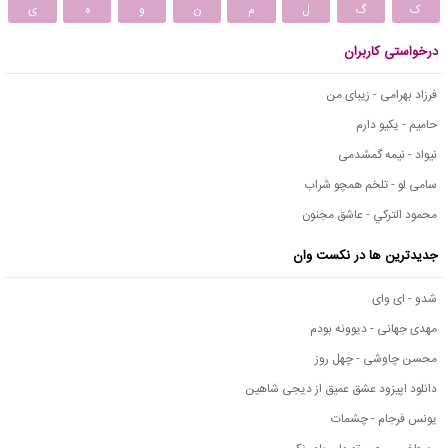
ک
گ
ل
م
ن
و
ه
ی
درخواستی کاربران
فرزاد بهرامی - زیبای من
حامیم - یکیو دارم
نیواد - نیمه گمشدمی
سامی لو - تلخم همچو شراب
محمود التركي - عاشق مجنون
جدیدترین ها در نکست وان
شدو - ای وای
مهدی جهانی - دیوونه بودم
محسن چاوشی - چهل روز
دانلود اپیزود عشق عمیق از دیجی شاهین
یونس فرجام - چشمات