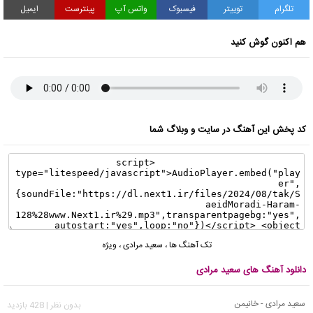
تلگرام
توییتر
فیسبوک
واتس آپ
پینترست
ایمیل
هم اکنون گوش کنید
کد پخش این آهنگ در سایت و وبلاگ شما
تک آهنگ ها
،
سعید مرادی
،
ویژه
دانلود آهنگ های سعید مرادی
سعید مرادی - خانیمن
بدون نظر | 428 بازدید