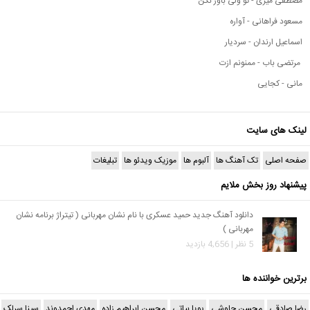
مصطفی میری - تو ولی باور نکن
مسعود فراهانی - آواره
اسماعیل ارندان - سردیار
مرتضی باب - ممنونم ازت
مانی - کجایی
لینک های سایت
صفحه اصلی
تک آهنگ ها
آلبوم ها
موزیک ویدئو ها
تبلیغات
پیشنهاد روز بخش ملایم
دانلود آهنگ جدید حمید عسکری با نام نشان مهربانی ( تیتراژ برنامه نشان
مهربانی )
5 نظر | 4,656 بازدید
برترین خواننده ها
رضا صادقی
محسن چاوشی
پویا بیاتی
محسن ابراهیم زاده
مهدی احمدوند
سینا سرلک