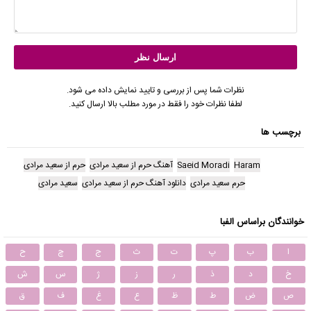
نظرات شما پس از بررسی و تایید نمایش داده می شود.
لطفا نظرات خود را فقط در مورد مطلب بالا ارسال کنید.
برچسب ها
Haram
Saeid Moradi
آهنگ حرم از سعید مرادی
حرم از سعید مرادی
حرم سعید مرادی
دانلود آهنگ حرم از سعید مرادی
سعید مرادی
خوانندگان براساس الفبا
ا
ب
پ
ت
ث
ج
چ
ح
خ
د
ذ
ر
ز
ژ
س
ش
ص
ض
ط
ظ
ع
غ
ف
ق