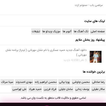
مرتضی باب - ممنونم ازت
لینک های سایت
صفحه اصلی
تک آهنگ ها
آلبوم ها
موزیک ویدئو ها
تبلیغات
پیشنهاد روز بخش ملایم
دانلود آهنگ جدید حمید عسکری با نام نشان مهربانی ( تیتراژ برنامه نشان
مهربانی )
5 نظر | 4,658 بازدید
برترین خواننده ها
رضا صادقی
محسن چاوشی
پویا بیاتی
محسن ابراهیم زاده
مهدی احمدوند
سینا سرلک
سالار عقیلی
یوسف زمانی
سامان جلیلی
فرزاد فرزین
حمید هیراد
علی لهراسبی
تمامی حقوق و مالکیت قالب متعلق به
نکست وان
می باشد.