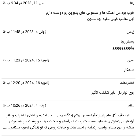
رها
گفت:
می 11, 2023 در 6:34 ب.ظ
خوب بود من اهنگ ها و سمفونی های بتهوون رو دوست دارم
این مطلب خیلی مفید بود ممنون
ع.س
گفت:
ژوئن 4, 2023 در 11:48 ب.ظ
بسیار زیبا
براوووووووووو
امین
گفت:
ژانویه 15, 2024 در 11:23 ب.ظ
شاهکار…
خانم معلم
گفت:
ژانویه 16, 2024 در 12:20 ب.ظ
روح نواز دل انگیز شگفت انگیز
بینام
گفت:
ژوئن 4, 2024 در 10:26 ب.ظ
عاااالیه دقیقا کل ماجرای زندگیه همون ریتم زندگیه یعنی عم و اندوه و شادی اظطراب و طنز
آرامش بی‌تفاوتی. هیجان عصبانیت.رمانتیک .آسان و سخت مرتب و پشت سر هم عوض
میشه و این معنای واقعی زندگیه و احساسات و حالات روحی که تو زندگی تجربه میکنیم……..