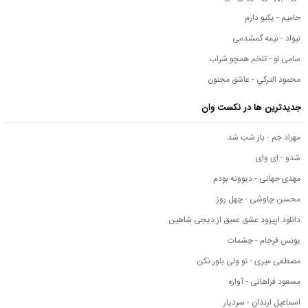
حامیم - یکیو دارم
نیواد - نیمه گمشدمی
سامی لو - تلخم همچو شراب
محمود التركي - عاشق مجنون
جدیدترین ها در نکست وان
مهراد جم - باز شب شد
شدو - ای وای
مهدی جهانی - دیوونه بودم
محسن چاوشی - چهل روز
دانلود اپیزود عشق عمیق از دیجی شاهین
یونس فرجام - چشمات
مصطفی میری - تو ولی باور نکن
مسعود فراهانی - آواره
اسماعیل ارندان - سردیار