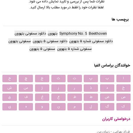
نظرات شما پس از بررسی و تایید نمایش داده می شود.
لطفا نظرات خود را فقط در مورد مطلب بالا ارسال کنید.
برچسب ها
Beethoven
Symphony No. 5
بتهوون
دانلود سمفونی بتهوون
دانلود سمفونی شماره ۵ بتهوون
دانلود سمفونی ۵ بتهوون
سمفونی بتهوون
سمفونی شماره ۵ بتهوون
سمفونی ۵ بتهوون
خوانندگان براساس الفبا
ا
ب
پ
ت
ث
ج
چ
ح
خ
د
ذ
ر
ز
ژ
س
ش
ص
ض
ط
ظ
ع
غ
ف
ق
ک
گ
ل
م
ن
و
ه
ی
درخواستی کاربران
فرزاد بهرامی - زیبای من