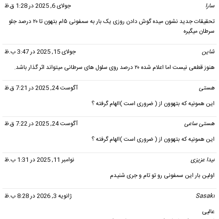
سارا
گفت:
جولای 6, 2025 در 1:28 ق.ظ
تحقیقات جدید نشون میده گوش دادن روزی یک بار به سمفونی ۵ام بتهون تا ۲۰ درصد جلو
سرطان میگیره
شاین
گفت:
جولای 15, 2025 در 3:47 ب.ظ
هنوز قطعی نیست اما اعلام شده ۲۰ درصد روی سلول های سرطانی میتواند اثر گذار باشد.
هستی
گفت:
آگوست 24, 2025 در 7:21 ق.ظ
این همونیه که بتهوون از ( ضروری است )الهام گرفته ؟
هستی ساعی
گفت:
آگوست 24, 2025 در 7:22 ق.ظ
این همونیه که بتهوون از ( ضروری است )الهام گرفته ؟
لیدا عزیزی
گفت:
نوامبر 11, 2025 در 1:31 ب.ظ
اولین بار این سمفونی رو تو تام و جری شنیدم
Sasaki
گفت:
ژانویه 3, 2026 در 8:28 ب.ظ
عالیی