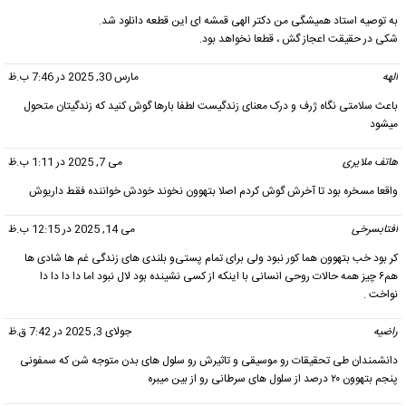
به توصیه استاد همیشگی من دکتر الهی قمشه ای این قطعه دانلود شد.
شکی در حقیقت اعجاز گش ، قطعا نخواهد بود.
الهه
گفت:
مارس 30, 2025 در 7:46 ب.ظ
باعث سلامتی نگاه ژرف و درک معنای زندگیست لطفا بارها گوش کنید که زندگیتان متحول
میشود
هاتف ملایری
گفت:
می 7, 2025 در 1:11 ب.ظ
واقعا مسخره بود تا آخرش گوش کردم اصلا بتهوون نخوند خودش خواننده فقط داریوش
افتابسرخی
گفت:
می 14, 2025 در 12:15 ب.ظ
کر بود خب بتهوون هما کور نبود ولی برای تمام پستی‌و بلندی های زندگی غم ها شادی ها
هم۶ چیز همه حالات روحی انسانی با اینکه از کسی نشینده بود لال نبود اما دا دا دا دا
نواخت .
راضیه
گفت:
جولای 3, 2025 در 7:42 ق.ظ
دانشمندان طی تحقیقات رو موسیقی و تاثیرش رو سلول های بدن متوجه شن که سمفونی
پنجم بتهوون ۲۰ درصد از سلول های سرطانی رو از بین میبره