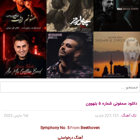
دانلود سمفونی شماره ۵ بتهوون
تک آهنگ
, 227,151 بازدید
1st مارس 2023
Symphony No. 5
From
Beethoven
آهنگ درخواستی