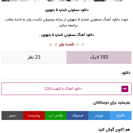
دانلود سمفونی شماره ۵ بتهوون
جهت
دانلود آهنگ
سمفونی شماره ۵ بتهوون
از
رسانه موسیقی نکست وان
به ادامه مطلب
مراجعه نمائید …
دانلود آهنگ
سمفونی شماره ۵ بتهوون
:
♫ ♫
نکست وان
♫ ♫
193 لایک
23 نظر
دانلود
دانلود آهنگ با کیفیت 320
mp3
بفرستید برای دوستانتان
تلگرام
توییتر
فیسبوک
واتس آپ
پینترست
ایمیل
هم اکنون گوش کنید