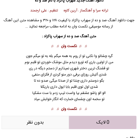
دانلود آهنگ جدید
سهراب پاکزاد
با نام صد و ده
ترانه سرا و آهنگساز : آرین کاوه تنظیم : علی ارجمند
جهت
دانلود آهنگ صد و ده
از
سهراب پاکزاد
با کیفیت ۱۲۸ و ۳۲۰ و مشاهده متن این آهنگ
از
رسانه موسیقی نکست وان
به ادامه مطلب مراجعه نمائید …
متن آهنگ صد و ده از
سهراب پاکزاد
:
♫ ♫
نکست وان
♫ ♫
گره چشاتو وا نکنی تو از روم به همه میگم بله به تو میگم جون
من از اولین باری که تورو دیدم مثل موشک خوردی تو قلبم بوم
تو قشنگ ترین دختر شهری نمیذارم از دستم دیگه در ری
شدی آتیش روزای برفی دور منو کردی از فکرای منفی
بگو دوستم داری چنتا تو از صدتا میگی صدو ده تا
شدی اول توی قلبم بابا ایول داری باریکلا
الو الو پاشو عشقم بیا واست تیپ زدم با ست مشکیا
تو مخمه اون چشمای خمارت که انگار خوابش میاد
♫ ♫
نکست وان
♫ ♫
0 لایک
بدون نظر