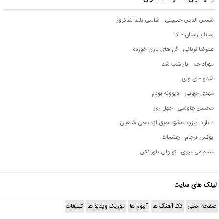
شمس الدین حسینی - شاسی بلند لندکروز
سینا پارسیان - ادا
علیرضا قربانی - گل های باران خورده
مهراد جم - باز شب شد
شدو - ای وای
مهدی جهانی - دیوونه بودم
محسن چاوشی - چهل روز
دانلود اپیزود عشق عمیق از دیجی شاهین
یونس فرجام - چشمات
مصطفی میری - تو ولی باور نکن
لینک های سایت
صفحه اصلی
تک آهنگ ها
آلبوم ها
موزیک ویدئو ها
تبلیغات