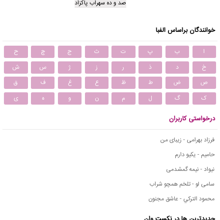
صد و ده سهراب پاکزاد
خوانندگان براساس الفبا
ا
ب
پ
ت
ث
ج
چ
ح
خ
د
ذ
ر
ز
ژ
س
ش
ص
ض
ط
ظ
ع
غ
ف
ق
ک
گ
ل
م
ن
و
ه
ی
درخواستی کاربران
فرزاد بهرامی - زیبای من
حامیم - یکیو دارم
نیواد - نیمه گمشدمی
سامی لو - تلخم همچو شراب
محمود التركي - عاشق مجنون
جدیدترین ها در نکست وان