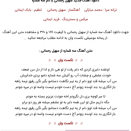
دانلود آهنگ جدید
سهیل رحمانی
با نام سه شماره
ترانه سرا : محمد مبارکی آهنگساز : سهیل رحمانی
تنظیم : بابک ایمانی
میکس و مسترینگ : فرید ایمانی
جهت دانلود آهنگ سه شماره از
سهیل رحمانی
با کیفیت ۱۲۸ و ۳۲۰ و مشاهده متن این آهنگ
از رسانه موسیقی نکست وان به ادامه مطلب مراجعه نمائید …
متن آهنگ سه شماره از
سهیل رحمانی
:
♫ ♫
نکست وان
♫ ♫
اونقده دلبری کردی که دلم رفت از تو هی ناز و ادا از دل من ضعف
خودت عشقی و چشات آب رو آتیش سه شماره دلمو بردی خداییش
من آب میشه قند توو دلم از یه نیم نگاهت دستامو بگیر نگن رفیق نیمه راهه
باز انگاری بد بند اومده زبونم آخ دست خودم نیست واسه تو در میره جونم
تا سر کوچه بری دل نگرونم اخه جونت عزیزم بسته به جونم
مگه داریم مثل تو این همه دلبر به تو عشقم میشه هر روز دو برابر
من آب میشه قند توو دلم از یه نیم نگاهت دستامو بگیر نگن رفیق نیمه راهه
باز انگاری بد بند اومده زبونم آخ دست خودم نیست واسه تو در میره جونم
♫ ♫
نکست وان
♫ ♫