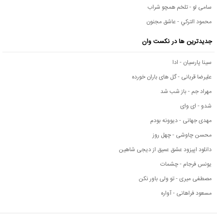
سامی لو - تلخم همچو شراب
محمود التركي - عاشق مجنون
جدیدترین ها در نکست وان
سینا پارسیان - ادا
علیرضا قربانی - گل های باران خورده
مهراد جم - باز شب شد
شدو - ای وای
مهدی جهانی - دیوونه بودم
محسن چاوشی - چهل روز
دانلود اپیزود عشق عمیق از دیجی شاهین
یونس فرجام - چشمات
مصطفی میری - تو ولی باور نکن
مسعود فراهانی - آواره