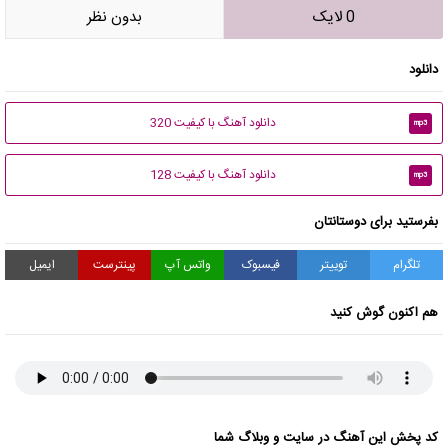
0 لایک
بدون نظر
دانلود
دانلود آهنگ با کیفیت 320
mp3
دانلود آهنگ با کیفیت 128
mp3
بفرستید برای دوستانتان
تلگرام
توییتر
فیسبوک
واتس آپ
پینترست
ایمیل
هم اکنون گوش کنید
کد پخش این آهنگ در سایت و وبلاگ شما