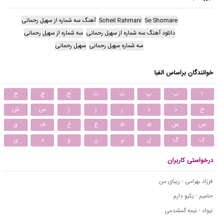
Se Shomare
Soheil Rahmani
آهنگ سه شماره از سهیل رحمانی
دانلود آهنگ سه شماره از سهیل رحمانی
سه شماره از سهیل رحمانی
سه شماره سهیل رحمانی
سهیل رحمانی
خوانندگان براساس الفبا
ا
ب
پ
ت
ث
ج
چ
ح
خ
د
ذ
ر
ز
ژ
س
ش
ص
ض
ط
ظ
ع
غ
ف
ق
ک
گ
ل
م
ن
و
ه
ی
درخواستی کاربران
فرزاد بهرامی - زیبای من
حامیم - یکیو دارم
نیواد - نیمه گمشدمی