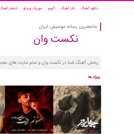
دانلود آهنگ
تک آهنگ
آلبوم
موزیک ویدئو
انتشار آهنگ
جامعترین رسانه موسیقی ایران
نکست وان
پخش آهنگ شما در نکست وان و تمام سایت های معتبر
ویژه ها