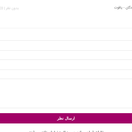
گان - یاقوت
بدون نظر | 3,803 بازدید