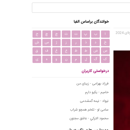
خوانندگان براساس الفبا
ا
ب
پ
ت
ث
ج
چ
ح
خ
د
ذ
ر
ز
ژ
س
ش
ص
ض
ط
ظ
ع
غ
ف
ق
ک
گ
ل
م
ن
و
ه
ی
درخواستی کاربران
فرزاد بهرامی - زیبای من
حامیم - یکیو دارم
نیواد - نیمه گمشدمی
سامی لو - تلخم همچو شراب
محمود التركي - عاشق مجنون