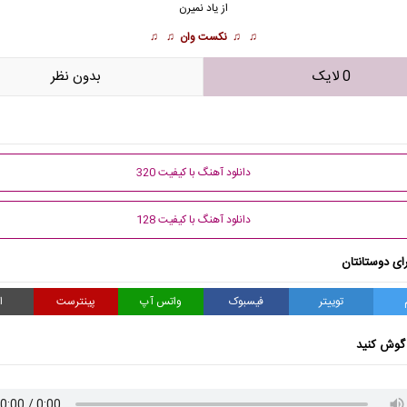
از یاد نمیرن
♫ ♫
نکست وان
♫ ♫
0 لایک
بدون نظر
دانلود آهنگ با کیفیت 320
دانلود آهنگ با کیفیت 128
ای دوستانتان
توییتر
فیسبوک
واتس آپ
پینترست
ا
گوش کنید