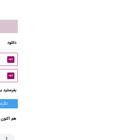
دانلود
mp3
mp3
بفرستید بر
تلگرام
هم اکنون 