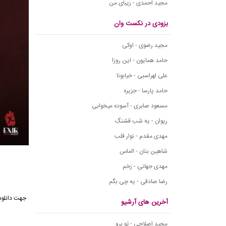
مجید احمدی - زیبای من
بزودی در نکست وان
مجید رضوی - اوکی
حامد همایون - این روزا
علی لهراسبی - خیابونا
حامد پارسا - جزیره
مسعود صابری - آسوده میخوابی
ریوان - یه شب قشنگ
مهدی مقدم - نوار قلب
شاهین بنان - الماس
مهدی جهانی - زخم
رضا صادقی - یه چی بگم
جهت دانلود
آخرین های آرشیو
مجید اصلاحی - تو برو