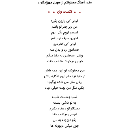
متن آهنگ مجنونتم از
سهیل مهرزادگان
:
♫ ♫
نکست وان
♫ ♫
فرض کن بارون بگیره
من زیر چتر تو باشم
اسممو اروم بگی بهم
اخرین حرف تو باشم
فرض کن کنار دریا
حسامون رد و بدل شه
وقتی میخندی به دنیا میگم
هیس میخواد عشقم بخنده
من مجنونتم تو اون لیلیه باش
تو دنیا کیه دلم این شکلیه باش
یکی مثل من شده پیگیرتا
یکی مثل من بهت خیلی میاد
شب چشمات شبمه
یه تو باشی بسمه
دستاتو تو دستام بگیرم
شوخی میکنم بخند
بگو دیوونه به من
چون میگن دیوونه ها