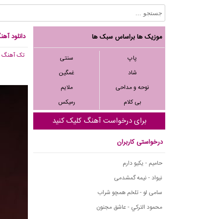
دانلود آهن
موزیک ها براساس سبک ها
تک آهنگ
, 985
پاپ
سنتی
شاد
غمگین
نوحه و مداحی
ملایم
بی کلام
رمیکس
برای درخواست آهنگ کلیک کنید
درخواستی کاربران
حامیم - یکیو دارم
نیواد - نیمه گمشدمی
سامی لو - تلخم همچو شراب
محمود التركي - عاشق مجنون