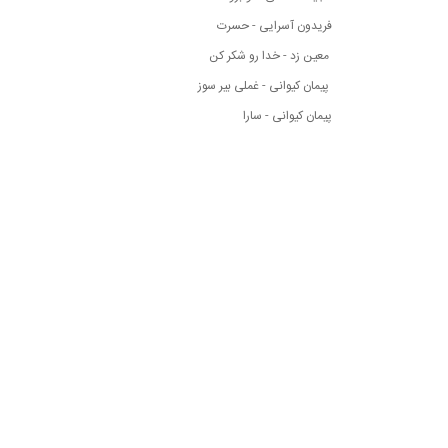
فریدون آسرایی - حسرت
معین زد - خدا رو شکر کن
پیمان کیوانی - غملی بیر سوز
پیمان کیوانی - سارا