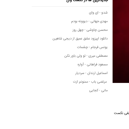
جدیدترین ها در نکست وان
شدو - ای وای
مهدی جهانی - دیوونه بودم
محسن چاوشی - چهل روز
دانلود اپیزود عشق عمیق از دیجی شاهین
یونس فرجام - چشمات
مصطفی میری - تو ولی باور نکن
مسعود فراهانی - آواره
اسماعیل ارندان - سردیار
مرتضی باب - ممنونم ازت
مانی - کجایی
 موسیقی نکست