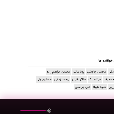
 خواننده ها
دقی
محسن چاوشی
پویا بیاتی
محسن ابراهیم زاده
حمدوند
سینا سرلک
سالار عقیلی
یوسف زمانی
سامان جلیلی
رزین
حمید هیراد
علی لهراسبی