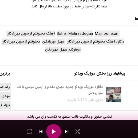
نظرات شما پس از بررسی و تایید نمایش داده می شود.
لطفا نظرات خود را فقط در مورد مطلب بالا ارسال کنید.
ا
Majnoonetam
Soheil Mehrzadegan
آهنگ مجنونتم از سهیل مهرزادگان
دانلود آهنگ مجنونتم از سهیل مهرزادگان
سهیل مهرزادگان
مجنونتم از سهیل مهرزادگان
مجنونتم سهیل مهرزادگان
پیشنهاد روز بخش موزیک ویدئو
برترین
دانلود موزیک ویدئو جدید مهدی مقدم و آرمین مرسی با نام
رضا صا
منو ببخش
مهدی ا
بدون نظر | 1,175 بازدید
فرزاد ف
تمامی حقوق و مالکیت قالب متعلق به
نکست وان
می باشد.