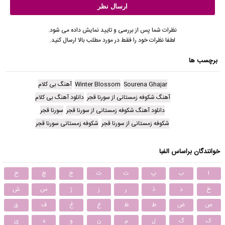
نظرات شما پس از بررسی و تایید نمایش داده می شود.
لطفا نظرات خود را فقط در مورد مطلب بالا ارسال کنید.
برچسب ها
Sourena Ghajar
Winter Blossom
آهنگ بی کلام
آهنگ شکوفه زمستانی از سورنا قجر
دانلود آهنگ بی کلام
دانلود آهنگ شکوفه زمستانی از سورنا قجر
سورنا قجر
شکوفه زمستانی از سورنا قجر
شکوفه زمستانی سورنا قجر
خوانندگان براساس الفبا
ا
ب
پ
ت
ث
ج
چ
ح
خ
د
ذ
ر
ز
ژ
س
ش
ص
ض
ط
ظ
ع
غ
ف
ق
ک
گ
ل
م
ن
و
ه
ی