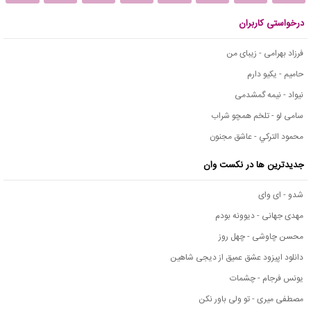
درخواستی کاربران
فرزاد بهرامی - زیبای من
حامیم - یکیو دارم
نیواد - نیمه گمشدمی
سامی لو - تلخم همچو شراب
محمود التركي - عاشق مجنون
جدیدترین ها در نکست وان
شدو - ای وای
مهدی جهانی - دیوونه بودم
محسن چاوشی - چهل روز
دانلود اپیزود عشق عمیق از دیجی شاهین
یونس فرجام - چشمات
مصطفی میری - تو ولی باور نکن