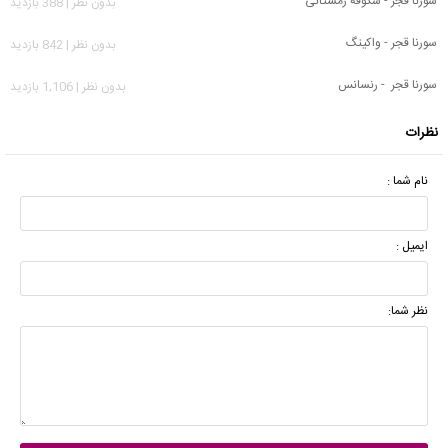
سورنا قجر - شکوفه زمستانی
بدون نظر | 388 بازدید
سورنا قجر - واکینگ
بدون نظر | 842 بازدید
سورنا قجر - رنسانس
بدون نظر | 1,106 بازدید
نظرات
نام شما :
ایمیل :
نظر شما: