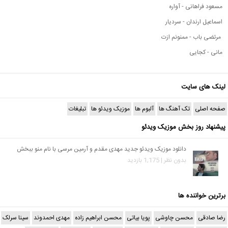
مسعود فراهانی - آواره
اسماعیل ارندان - سردیار
مرتضی باب - ممنونم ازت
مانی - کجایی
لینک های سایت
صفحه اصلی
تک آهنگ ها
آلبوم ها
موزیک ویدئو ها
تبلیغات
پیشنهاد روز بخش موزیک ویدئو
دانلود موزیک ویدئو جدید مهدی مقدم و آرمین مرسی با نام منو ببخش
بدون نظر | 1,175 بازدید
برترین خواننده ها
رضا صادقی
محسن چاوشی
پویا بیاتی
محسن ابراهیم زاده
مهدی احمدوند
سینا سرلک