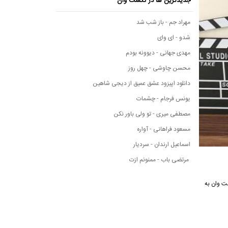
جدیدترین ها در نکست وان
مهراد جم - باز شب شد
شدو - ای وای
مهدی جهانی - دیوونه بودم
محسن چاوشی - چهل روز
دانلود اپیزود عشق عمیق از دیجی شاهین
یونس فرجام - چشمات
مصطفی میری - تو ولی باور نکن
مسعود فراهانی - آواره
اسماعیل ارندان - سردیار
مرتضی باب - ممنونم ازت
سیقی نکست وان به