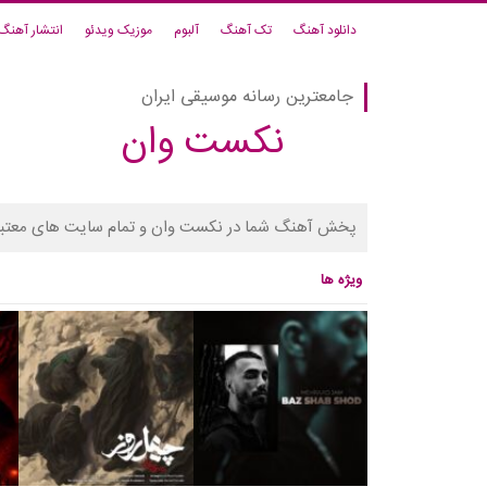
دانلود آهنگ
تک آهنگ
آلبوم
موزیک ویدئو
انتشار آهنگ
جامعترین رسانه موسیقی ایران
نکست وان
پخش آهنگ شما در نکست وان و تمام سایت های معتبر
ویژه ها