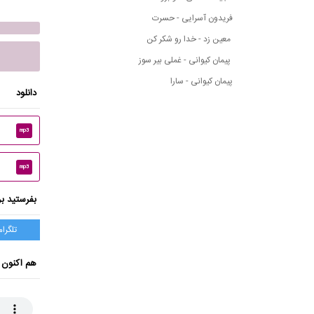
فریدون آسرایی - حسرت
معین زد - خدا رو شکر کن
پیمان کیوانی - غملی بیر سوز
پیمان کیوانی - سارا
دانلود
mp3
mp3
بفرستید بر
تلگرام
هم اکنون 