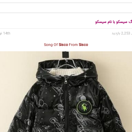
نگ سیسکو با نام سیسکو
2, بازدید
14th نوامبر 2024
Song Of
Sisco
From
Sisco