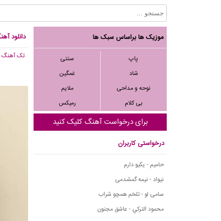
دانلود آه
موزیک ها براساس سبک ها
تک آهنگ
, 253
پاپ
سنتی
شاد
غمگین
نوحه و مداحی
ملایم
بی کلام
رمیکس
برای درخواست آهنگ کلیک کنید
درخواستی کاربران
حامیم - یکیو دارم
نیواد - نیمه گمشدمی
سامی لو - تلخم همچو شراب
محمود التركي - عاشق مجنون