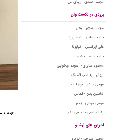
مجید احمدی - زیبای من
بزودی در نکست وان
مجید رضوی - اوکی
حامد همایون - این روزا
علی لهراسبی - خیابونا
حامد پارسا - جزیره
مسعود صابری - آسوده میخوابی
ریوان - یه شب قشنگ
مهدی مقدم - نوار قلب
شاهین بنان - الماس
مهدی جهانی - زخم
رضا صادقی - یه چی بگم
آخرین های آرشیو
مجید اصلاحی - تو برو