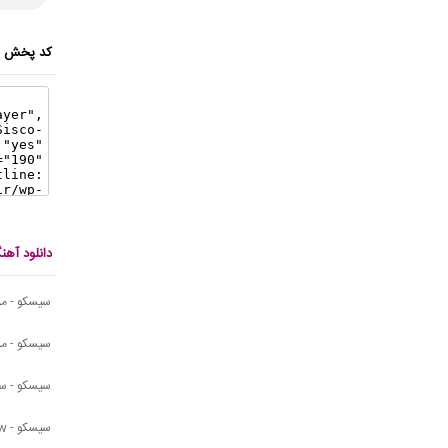
کد پخش ای
دانلود آه
سیسکو - مر
سیسکو - مر
سیسکو - سف
سیسکو - Flow