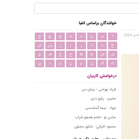
خوانندگان براساس الفبا
ا
ب
پ
ت
ث
ج
چ
ح
خ
د
ذ
ر
ز
ژ
س
ش
ص
ض
ط
ظ
ع
غ
ف
ق
ک
گ
ل
م
ن
و
ه
ی
درخواستی کاربران
فرزاد بهرامی - زیبای من
حامیم - یکیو دارم
نیواد - نیمه گمشدمی
سامی لو - تلخم همچو شراب
محمود التركي - عاشق مجنون