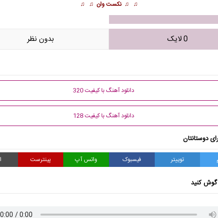
♫ ♫
نکست وان
♫ ♫
0 لایک
بدون نظر
دانلود آهنگ با کیفیت 320
دانلود آهنگ با کیفیت 128
ای دوستانتان
توییتر
فیسبوک
واتس آپ
پینترست
ا
گوش کنید