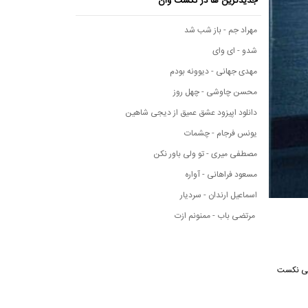
جدیدترین ها در نکست وان
مهراد جم - باز شب شد
شدو - ای وای
مهدی جهانی - دیوونه بودم
محسن چاوشی - چهل روز
دانلود اپیزود عشق عمیق از دیجی شاهین
یونس فرجام - چشمات
مصطفی میری - تو ولی باور نکن
مسعود فراهانی - آواره
اسماعیل ارندان - سردیار
مرتضی باب - ممنونم ازت
موسیقی نکست