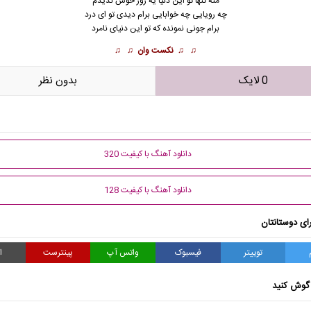
ﻣﻨﻪ ﺗﻨﻬﺎ ﺗﻮ اﻳﻦ دﻧﻴﺎ ﻳﻪ روز ﺧﻮش ﻧﺪﻳﺪم
ﭼﻪ روﻳﺎﻳﻰ ﭼﻪ ﺧﻮاﺑﺎﻳﻰ ﺑﺮام دﻳﺪی ﺗﻮ ای درد
ﺑﺮام ﺟﻮﻧﻰ ﻧﻤﻮﻧﺪه ﻛﻪ ﺗﻮ اﻳﻦ دﻧﻴﺎی ﻧﺎﻣﺮد
♫ ♫
نکست وان
♫ ♫
0 لایک
بدون نظر
دانلود آهنگ با کیفیت 320
دانلود آهنگ با کیفیت 128
ای دوستانتان
توییتر
فیسبوک
واتس آپ
پینترست
ا
گوش کنید