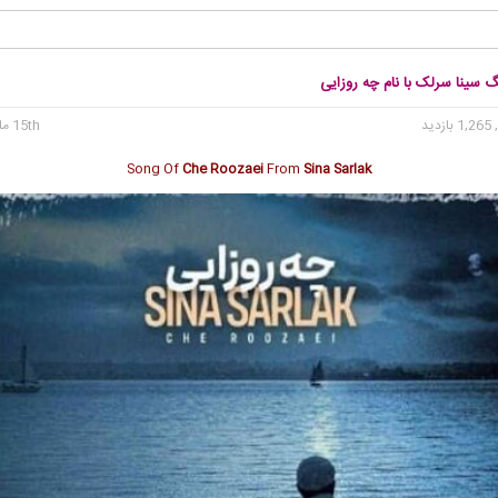
گ سینا سرلک با نام چه روزایی
1, بازدید
15th مارس 2025
Song Of
Che Roozaei
From
Sina Sarlak