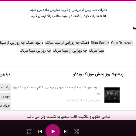
نظرات شما پس از بررسی و تایید نمایش داده می شود.
لطفا نظرات خود را فقط در مورد مطلب بالا ارسال کنید.
ا
Che Roozaei
Sina Sarlak
آهنگ چه روزایی از سینا سرلک
دانلود آهنگ چه روزایی از سین
سینا سرلک
چه روزایی از سینا سرلک
چه روزایی سینا سرلک
پیشنهاد روز بخش موزیک ویدئو
برترین
دانلود موزیک ویدئو جدید مهدی یراحی با نام بیست و یک روز
رضا صا
بعد
مهدی ا
بدون نظر | 2,183 بازدید
فرزاد ف
تمامی حقوق و مالکیت قالب متعلق به
نکست وان
می باشد.