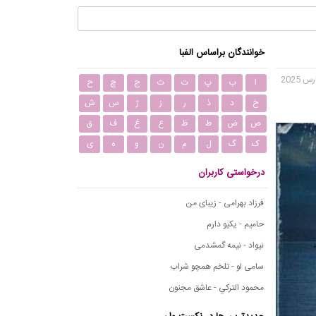
خوانندگان براساس الفبا
ا
ب
پ
ت
ث
ج
چ
ح
خ
د
ذ
ر
ز
ژ
س
ش
ص
ض
ط
ظ
ع
غ
ف
ق
ک
گ
ل
م
ن
و
ه
ی
درخواستی کاربران
فرزاد بهرامی - زیبای من
حامیم - یکیو دارم
نیواد - نیمه گمشدمی
سامی لو - تلخم همچو شراب
محمود التركي - عاشق مجنون