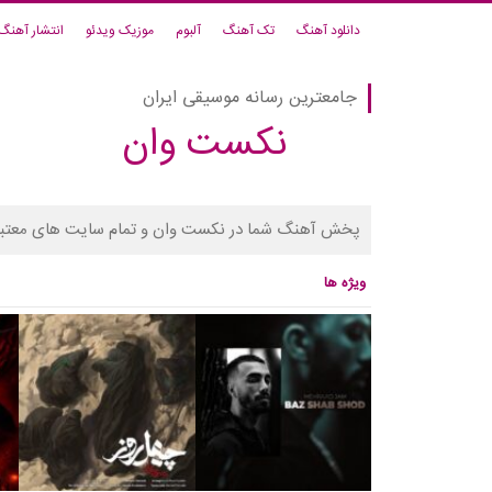
دانلود آهنگ
تک آهنگ
آلبوم
موزیک ویدئو
انتشار آهنگ
جامعترین رسانه موسیقی ایران
نکست وان
پخش آهنگ شما در نکست وان و تمام سایت های معتبر
ویژه ها