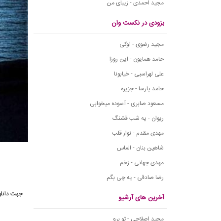
مجید احمدی - زیبای من
بزودی در نکست وان
مجید رضوی - اوکی
حامد همایون - این روزا
علی لهراسبی - خیابونا
حامد پارسا - جزیره
مسعود صابری - آسوده میخوابی
ریوان - یه شب قشنگ
مهدی مقدم - نوار قلب
شاهین بنان - الماس
مهدی جهانی - زخم
رضا صادقی - یه چی بگم
جهت دانلو
آخرین های آرشیو
مجید اصلاحی - تو برو