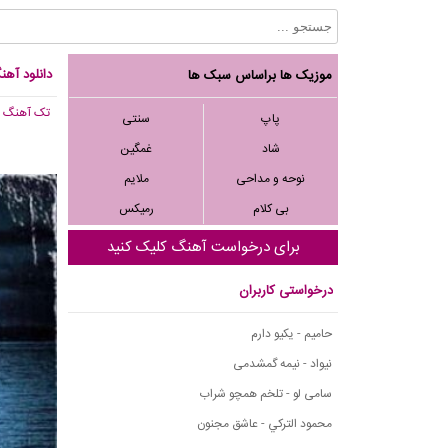
دانلود آهن
موزیک ها براساس سبک ها
تک آهنگ
, 265
پاپ
سنتی
شاد
غمگین
نوحه و مداحی
ملایم
بی کلام
رمیکس
برای درخواست آهنگ کلیک کنید
درخواستی کاربران
حامیم - یکیو دارم
نیواد - نیمه گمشدمی
سامی لو - تلخم همچو شراب
محمود التركي - عاشق مجنون