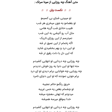
متن آهنگ چه روزایی از
سینا سرلک
:
♫ ♫
نکست وان
♫ ♫
ﺗﻮ ﻣﻴﺒﻴﻨﻰ ﺷﺒﺎی ﺑﻰ ﻛﺴﻴﻤﻮ
ﺗﻮ ﺑﻐﻀﺎﻣﻮ ﺑﻪ ﺟﻮن ﻣﻴﺨﺮی ﻫﺮ ﺷﺐ
ﻃﺒﻴﺐ ﺣﺎذق ﺷﺐ ﮔﺮﻳﻪ ﻫﺎﻣﻰ
ﻣﺜﻞ آب رو آﺗﻴﺸﻰ ﺑﻪ اﻳﻦ ﺷﺐ
ﻧﻤﻴﺘﺮﺳﻢ از اﻳﻦ روزای ﺗﺎرﻳﮏ
اﮔﻪ زﺧﻤﺎم از اﻳﻦ ﻋﻤﻴﻖ ﺗﺮ ﺷﻪ
ﺗﻮ اﻳﻦ درد و ﺑﻬﻢ ﺑﺨﺸﻴﺪی ﺷﺎﻳﺪ
ﻛﻪ اﻳﻦ دل ﺑﺎ دﻟﺖ رﻓﻴﻖ ﺗﺮ ﺷﻪ
ﭼﻪ روزاﻳﻰ ﭼﻪ درداﻳﻰ ﺗﻮ ﺗﻨﻬﺎﻳﻰ ﻛﺸﻴﺪم
ﻣﻨﻪ ﺗﻨﻬﺎ ﺗﻮ اﻳﻦ دﻧﻴﺎ ﻳﻪ روز ﺧﻮش ﻧﺪﻳﺪم
ﭼﻪ روﻳﺎﻳﻰ ﭼﻪ ﺧﻮاﺑﺎﻳﻰ ﺑﺮام دﻳﺪی ﺗﻮ ای درد
ﺑﺮام ﺟﻮﻧﻰ ﻧﻤﻮﻧﺪه ﻛﻪ ﺗﻮ اﻳﻦ دﻧﻴﺎی ﻧﺎﻣﺮد
ﺣﺮﻳﻖ رﻧﮕﻤﻮ ﺣﺎﻟﻢ ﻋﺠﻴﺒﻪ
ﺗﻮ ﭼﺸﻤﺎم ﺑﻐﺾ ﻳﻪ ﺣﺲ ﻏﺮﻳﺒﻪ
ﻣﻴﺪوﻧﻢ ﻛﻪ ﺗﻬﺶ ﻣﻌﺠﺰه ﻣﻴﺸﻪ
ﺧﺪا ﺑﻤﻮﻗﻊ ﻣﻴﺮﺳﻪ ﻫﻤﻴﺸﻪ
ﭼﻪ روزاﻳﻰ ﭼﻪ درداﻳﻰ ﺗﻮ ﺗﻨﻬﺎﻳﻰ ﻛﺸﻴﺪم