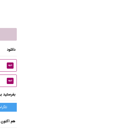
دانلود
mp3
mp3
بفرستید بر
تلگرام
هم اکنون 