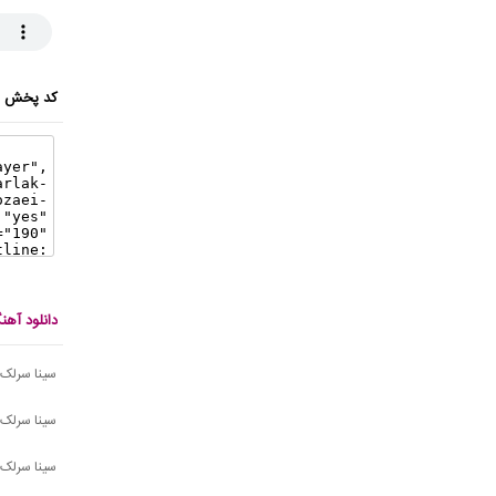
کد پخش ای
دانلود آه
سینا سرلک 
سینا سرلک 
سینا سرلک 