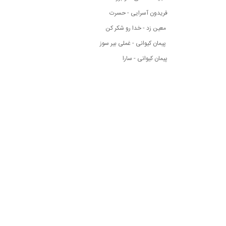
فریدون آسرایی - حسرت
معین زد - خدا رو شکر کن
پیمان کیوانی - غملی بیر سوز
پیمان کیوانی - سارا