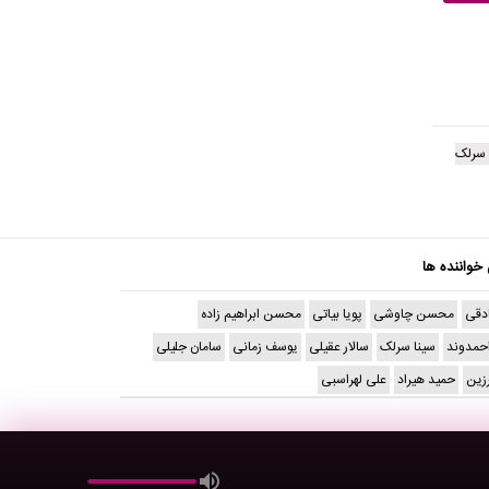
ا سرلک
 خواننده ها
دقی
محسن چاوشی
پویا بیاتی
محسن ابراهیم زاده
حمدوند
سینا سرلک
سالار عقیلی
یوسف زمانی
سامان جلیلی
رزین
حمید هیراد
علی لهراسبی