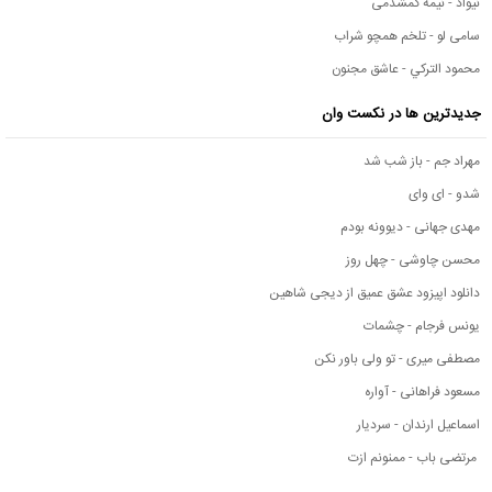
نیواد - نیمه گمشدمی
سامی لو - تلخم همچو شراب
محمود التركي - عاشق مجنون
جدیدترین ها در نکست وان
مهراد جم - باز شب شد
شدو - ای وای
مهدی جهانی - دیوونه بودم
محسن چاوشی - چهل روز
دانلود اپیزود عشق عمیق از دیجی شاهین
یونس فرجام - چشمات
مصطفی میری - تو ولی باور نکن
مسعود فراهانی - آواره
اسماعیل ارندان - سردیار
مرتضی باب - ممنونم ازت