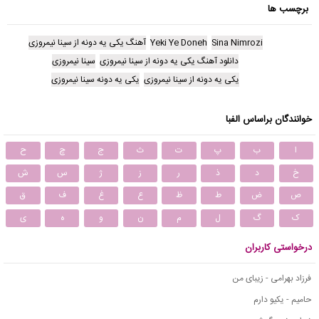
برچسب ها
Sina Nimrozi
Yeki Ye Doneh
آهنگ یکی یه دونه از سینا نیمروزی
دانلود آهنگ یکی یه دونه از سینا نیمروزی
سینا نیمروزی
یکی یه دونه از سینا نیمروزی
یکی یه دونه سینا نیمروزی
خوانندگان براساس الفبا
ا
ب
پ
ت
ث
ج
چ
ح
خ
د
ذ
ر
ز
ژ
س
ش
ص
ض
ط
ظ
ع
غ
ف
ق
ک
گ
ل
م
ن
و
ه
ی
درخواستی کاربران
فرزاد بهرامی - زیبای من
حامیم - یکیو دارم