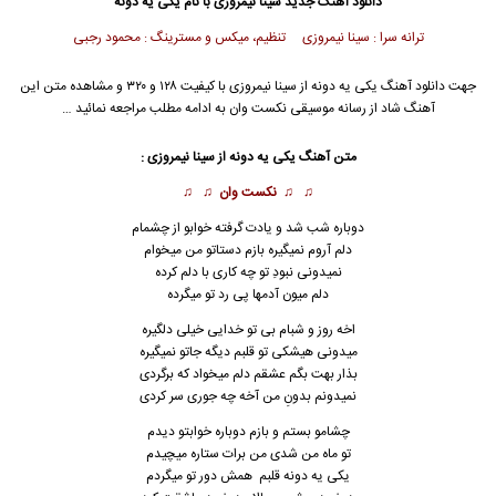
دانلود آهنگ جدید
سینا نیمروزی با نام یکی یه دونه
ترانه سرا : سینا نیمروزی تنظیم، میکس و مسترینگ : محمود رجبی
جهت دانلود آهنگ یکی یه دونه از سینا نیمروزی با کیفیت ۱۲۸ و ۳۲۰ و مشاهده متن این
آهنگ شاد از رسانه موسیقی نکست وان به ادامه مطلب مراجعه نمائید …
متن آهنگ یکی یه دونه از سینا نیمروزی :
♫ ♫
نکست وان
♫ ♫
دوباره شب شد و یادت گرفته خوابو از چشمام
دلم آروم نمیگیره بازم دستاتو من میخوام
نمیدونی نبودِ تو چه کاری با دلم کرده
دلم میون آدمها پی رد تو میگرده
اخه روز و شبام بی تو خدایی خیلی دلگیره
میدونی هیشکی تو قلبم دیگه جاتو نمیگیره
بذار بهت بگم عشقم دلم میخواد که برگردی
نمیدونم بدونِ من آخه چه جوری سر کردی
چشامو بستم و بازم دوباره خوابتو دیدم
تو ماه من شدی من برات ستاره میچیدم
یکی یه دونه قلبم همش دور تو میگردم