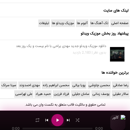
لینک های سایت
صفحه اصلی
تک آهنگ ها
آلبوم ها
موزیک ویدئو ها
تبلیغات
پیشنهاد روز بخش موزیک ویدئو
دانلود موزیک ویدئو جدید مهدی یراحی با نام بیست و یک روز بعد
بدون نظر | 2,183 بازدید
برترین خواننده ها
رضا صادقی
محسن چاوشی
پویا بیاتی
محسن ابراهیم زاده
مهدی احمدوند
سینا سرلک
سالار عقیلی
یوسف زمانی
سامان جلیلی
فرزاد فرزین
حمید هیراد
علی لهراسبی
تمامی حقوق و مالکیت قالب متعلق به
نکست وان
می باشد.
0:00
0:00