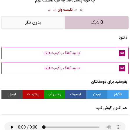
چه خوبه پیشمی حالا چه خوبه عاشقت کردم
♫ ♫
نکست وان
♫ ♫
0 لایک
بدون نظر
دانلود
دانلود آهنگ با کیفیت 320
mp3
دانلود آهنگ با کیفیت 128
mp3
بفرستید برای دوستانتان
تلگرام
توییتر
فیسبوک
واتس آپ
پینترست
ایمیل
هم اکنون گوش کنید