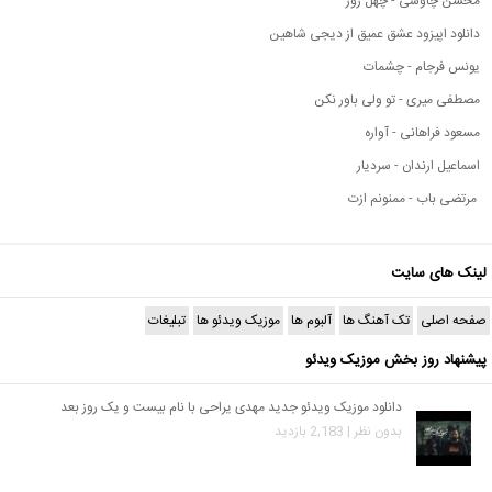
محسن چاوشی - چهل روز
دانلود اپیزود عشق عمیق از دیجی شاهین
یونس فرجام - چشمات
مصطفی میری - تو ولی باور نکن
مسعود فراهانی - آواره
اسماعیل ارندان - سردیار
مرتضی باب - ممنونم ازت
لینک های سایت
صفحه اصلی
تک آهنگ ها
آلبوم ها
موزیک ویدئو ها
تبلیغات
پیشنهاد روز بخش موزیک ویدئو
دانلود موزیک ویدئو جدید مهدی یراحی با نام بیست و یک روز بعد
بدون نظر | 2,183 بازدید