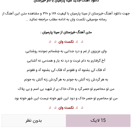
دانلود آهنگ جدید
سینا پارسیان
با نام خیزستان
جهت دانلود آهنگ خیزستان از
سینا پارسیان
با کیفیت ۱۲۸ و ۳۲۰ و مشاهده متن این آهنگ از
رسانه موسیقی نکست وان به ادامه مطلب مراجعه نمائید …
متن آهنگ
خیزستان
از
سینا پارسیان
:
♫ ♫
نکست وان
♫ ♫
وای عزیزون از غم و درد جدایی به چشمانم نمونده روشنایی
آخ گرفتارم به دام غربت و درد نه یار و همدمی نه آشنایی
آه فلک کی بشنوه آه و فغونم آه فلک کی بشنوه آه و فغونم
به هر گردش زنه آتش به جونم به هر گردش زنه آتش به جونم
من تو محاصرم تو حصر گرد و خاک خاک پر از شهید بی اسم و بی پلاک
من تو محاصرم تو حصر خاک و دود این شهر خونه نیست این شهر خونه بود
♫ ♫
نکست وان
♫ ♫
15 لایک
بدون نظر