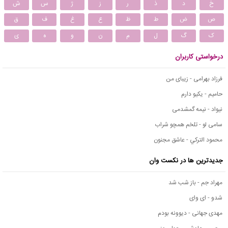
خ
د
ذ
ر
ز
ژ
س
ش
ص
ض
ط
ظ
ع
غ
ف
ق
ک
گ
ل
م
ن
و
ه
ی
درخواستی کاربران
فرزاد بهرامی - زیبای من
حامیم - یکیو دارم
نیواد - نیمه گمشدمی
سامی لو - تلخم همچو شراب
محمود التركي - عاشق مجنون
جدیدترین ها در نکست وان
مهراد جم - باز شب شد
شدو - ای وای
مهدی جهانی - دیوونه بودم