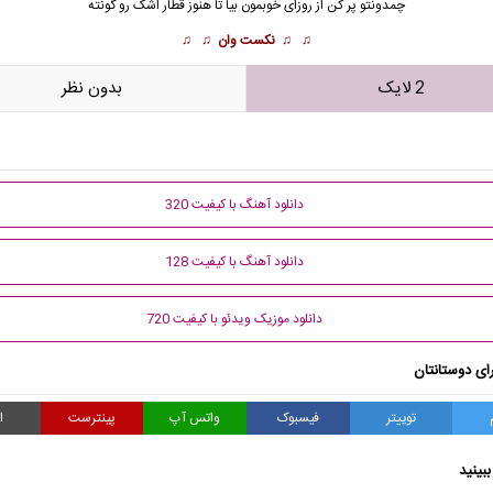
چمدونتو پر کن از روزای خوبمون بیا تا هنوز قطار اشک رو گونته
♫ ♫
نکست وان
♫ ♫
2 لایک
بدون نظر
دانلود آهنگ با کیفیت 320
دانلود آهنگ با کیفیت 128
دانلود موزیک ویدئو با کیفیت 720
ای دوستانتان
توییتر
فیسبوک
واتس آپ
پینترست
ا
بینید