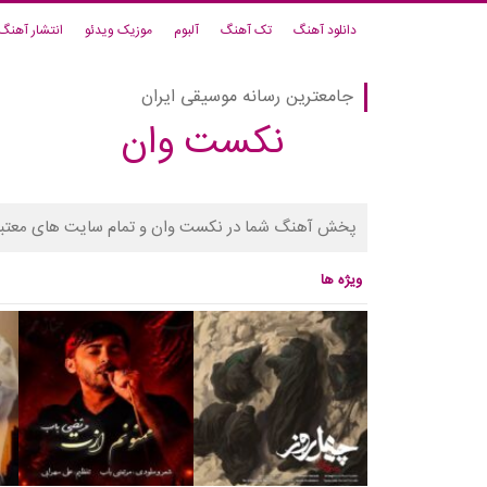
دانلود آهنگ
تک آهنگ
آلبوم
موزیک ویدئو
انتشار آهنگ
جامعترین رسانه موسیقی ایران
نکست وان
پخش آهنگ شما در نکست وان و تمام سایت های معتبر
ویژه ها