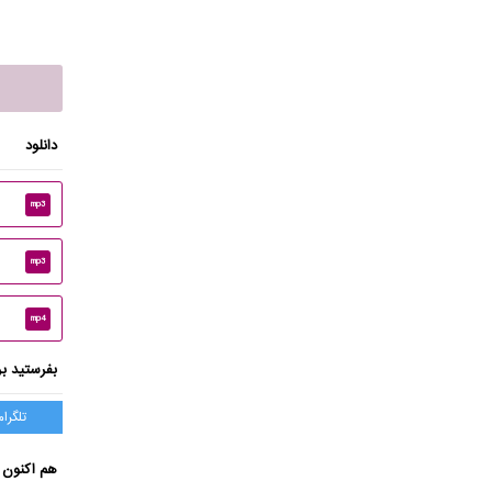
دانلود
mp3
mp3
mp4
بفرستید بر
تلگرام
هم اکنون ب