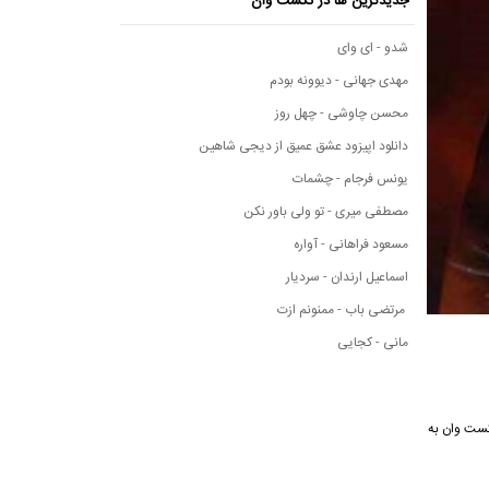
جدیدترین ها در نکست وان
شدو - ای وای
مهدی جهانی - دیوونه بودم
محسن چاوشی - چهل روز
دانلود اپیزود عشق عمیق از دیجی شاهین
یونس فرجام - چشمات
مصطفی میری - تو ولی باور نکن
مسعود فراهانی - آواره
اسماعیل ارندان - سردیار
مرتضی باب - ممنونم ازت
مانی - کجایی
ی نکست وان به