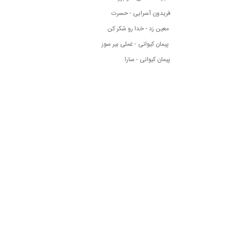
فریدون آسرایی - حسرت
معین زد - خدا رو شکر کن
پیمان کیوانی - غملی بیر سوز
پیمان کیوانی - سارا