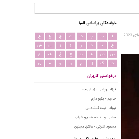
خوانندگان براساس الفبا
ا
ب
پ
ت
ث
ج
چ
ح
خ
د
ذ
ر
ز
ژ
س
ش
ص
ض
ط
ظ
ع
غ
ف
ق
ک
گ
ل
م
ن
و
ه
ی
درخواستی کاربران
فرزاد بهرامی - زیبای من
حامیم - یکیو دارم
نیواد - نیمه گمشدمی
سامی لو - تلخم همچو شراب
محمود التركي - عاشق مجنون