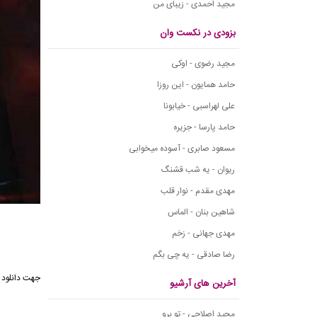
مجید احمدی - زیبای من
بزودی در نکست وان
مجید رضوی - اوکی
حامد همایون - این روزا
علی لهراسبی - خیابونا
حامد پارسا - جزیره
مسعود صابری - آسوده میخوابی
ریوان - یه شب قشنگ
مهدی مقدم - نوار قلب
شاهین بنان - الماس
مهدی جهانی - زخم
رضا صادقی - یه چی بگم
جهت دانلود آه
آخرین های آرشیو
مجید اصلاحی - تو برو