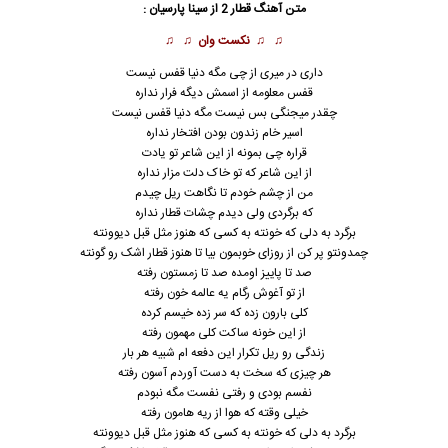
متن آهنگ قطار 2 از
سینا پارسیان
:
♫ ♫
نکست وان
♫ ♫
داری در میری از چی مگه دنیا قفس نیست
قفس معلومه از اسمش دیگه فرار نداره
چقدر میجنگی بس نیست مگه دنیا قفس نیست
اسیر خام زندون بودن افتخار نداره
قراره چی بمونه از این شاعر تو یادت
از این شاعر که تو خاک دلت مزار نداره
من از چشم خودم تا نگاهت ریل چیدم
که برگردی ولی دیدم چشات قطار نداره
برگرد به دلی که خونته به کسی که هنوز مثل قبل دیوونته
چمدونتو پر کن از روزای خوبمون بیا تا هنوز قطار اشک رو گونته
صد تا پاییز اومده صد تا زمستون رفته
از تو آغوش رگام یه عالمه خون رفته
کلی بارون زده که سر زده خیسم کرده
از این خونه ساکت کلی مهمون رفته
زندگی رو ریل تکرار این دفعه ام شبیه هر بار
هر چیزی که سخت به دست آوردم آسون رفته
نفسم بودی و رفتی نفست مگه نبودم
خیلی وقته که هوا از ریه هامون رفته
برگرد به دلی که خونته به کسی که هنوز مثل قبل دیوونته