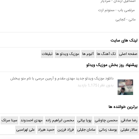
اسماعیل ارندان - سردیار
مرتضی باب - ممنونم ازت
مانی - کجایی
لینک های سایت
صفحه اصلی
تک آهنگ ها
آلبوم ها
موزیک ویدئو ها
تبلیغات
پیشنهاد روز بخش موزیک ویدئو
دانلود موزیک ویدئو جدید مهدی مقدم و آرمین مرسی با نام منو ببخش
بدون نظر | 1,175 بازدید
برترین خواننده ها
رضا صادقی
محسن چاوشی
پویا بیاتی
محسن ابراهیم زاده
مهدی احمدوند
سینا سرلک
سالار عقیلی
یوسف زمانی
سامان جلیلی
فرزاد فرزین
حمید هیراد
علی لهراسبی