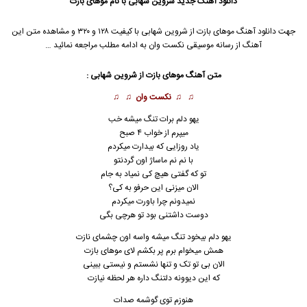
دانلود آهنگ جدید
شروین شهابی با نام موهای بازت
جهت دانلود آهنگ موهای بازت از شروین شهابی با کیفیت ۱۲۸ و ۳۲۰ و مشاهده متن این
آهنگ از رسانه موسیقی نکست وان به ادامه مطلب مراجعه نمائید …
متن آهنگ موهای بازت از شروین شهابی :
♫ ♫
نکست وان
♫ ♫
یهو دلم برات تنگ میشه خب
میپرم از خواب ۴ صبح
یاد روزایی که بیدارت میکردم
با نم نم ماساژ اون گردنتو
تو که گفتی هیچ کی نمیاد به جام
الان میزنی این حرفو به کی؟
نمیدونم چرا باورت میکردم
دوست داشتنی بود تو هرچی بگی
یهو دلم بیخود تنگ میشه واسه اون چشمای نازت
همش میخوام برم پر بکشم لای موهای بازت
الان بی تو تک و تنها نشستم و نیستی ببینی
که این دیوونه دلتنگ داره هر لحظه نیازت
هنوزم توی گوشمه صدات