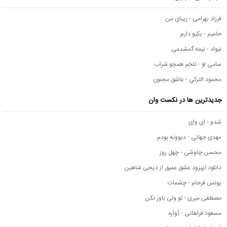
فرزاد بهرامی - زیبای من
حامیم - یکیو دارم
نیواد - نیمه گمشدمی
سامی لو - تلخم همچو شراب
محمود التركي - عاشق مجنون
جدیدترین ها در نکست وان
شدو - ای وای
مهدی جهانی - دیوونه بودم
محسن چاوشی - چهل روز
دانلود اپیزود عشق عمیق از دیجی شاهین
یونس فرجام - چشمات
مصطفی میری - تو ولی باور نکن
مسعود فراهانی - آواره