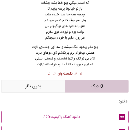
که اسمم میگی یهو خط بشه چشات
باز تو خیابونا پرسه بزنیم تا
بپیچه همه جا صدا خنده هات
ولی هر موقه که چشامو میبندم
هنو با خاطره های تو گیجم من
واسه بود و نبودت توی مغزم
هر روز ، دارم با خودم میجنگم
یهو دلم بیخود تنگ میشه واسه اون چشمای نازت
همش میخوام برم پر بکشم لای موهای بازت
الان بی تو تک و تنها نشستم و نیستی ببینی
که این دیوونه دلتنگ داره هر لحظه نیازت
♫ ♫
نکست وان
♫ ♫
0 لایک
بدون نظر
دانلود
دانلود آهنگ با کیفیت 320
mp3