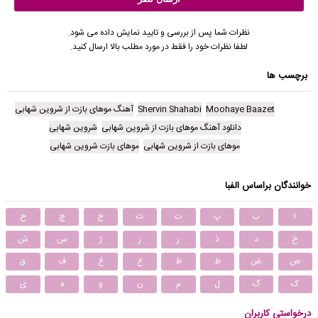
نظرات شما پس از بررسی و تایید نمایش داده می شود.
لطفا نظرات خود را فقط در مورد مطلب بالا ارسال کنید.
برچسب ها
Moohaye Baazet
Shervin Shahabi
آهنگ موهای بازت از شروین شهابی
دانلود آهنگ موهای بازت از شروین شهابی
شروین شهابی
موهای بازت از شروین شهابی
موهای بازت شروین شهابی
خوانندگان براساس الفبا
ا
ب
پ
ت
ث
ج
چ
ح
خ
د
ذ
ر
ز
ژ
س
ش
ص
ض
ط
ظ
ع
غ
ف
ق
ک
گ
ل
م
ن
و
ه
ی
درخواستی کاربران