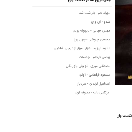
جدیدترین ها در نکست وان
مهراد جم - باز شب شد
شدو - ای وای
مهدی جهانی - دیوونه بودم
محسن چاوشی - چهل روز
دانلود اپیزود عشق عمیق از دیجی شاهین
یونس فرجام - چشمات
مصطفی میری - تو ولی باور نکن
مسعود فراهانی - آواره
اسماعیل ارندان - سردیار
مرتضی باب - ممنونم ازت
یقی نکست وان