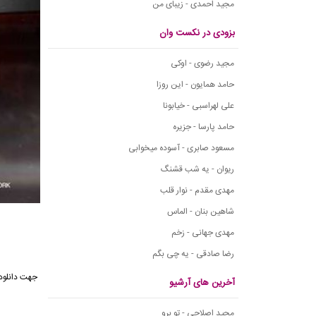
مجید احمدی - زیبای من
بزودی در نکست وان
مجید رضوی - اوکی
حامد همایون - این روزا
علی لهراسبی - خیابونا
حامد پارسا - جزیره
مسعود صابری - آسوده میخوابی
ریوان - یه شب قشنگ
مهدی مقدم - نوار قلب
شاهین بنان - الماس
مهدی جهانی - زخم
رضا صادقی - یه چی بگم
جهت دانلود 
آخرین های آرشیو
مجید اصلاحی - تو برو