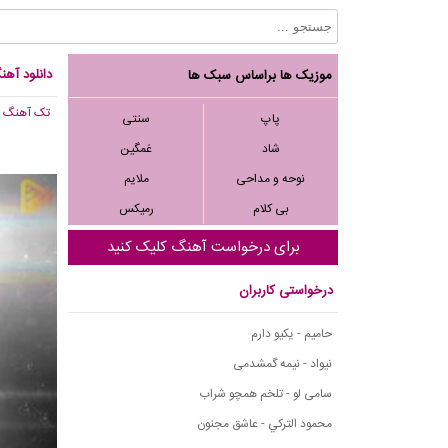
دانلود آهن
موزیک ها براساس سبک ها
تک آهنگ
, 290
پاپ
سنتی
شاد
غمگین
نوحه و مداحی
ملایم
بی کلام
رمیکس
برای درخواست آهنگ کلیک کنید
درخواستی کاربران
حامیم - یکیو دارم
نیواد - نیمه گمشدمی
سامی لو - تلخم همچو شراب
محمود التركي - عاشق مجنون