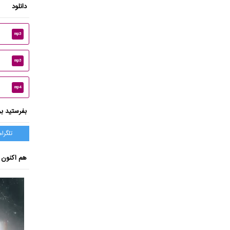
دانلود
mp3
mp3
mp4
بفرستید بر
تلگرام
هم اکنون ب