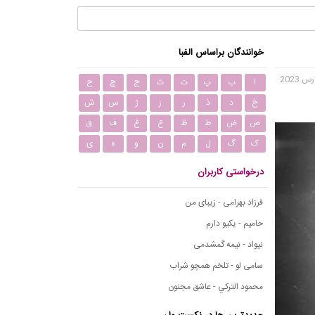
خوانندگان براساس الفبا
ا
ب
پ
ت
ث
ج
چ
ح
خ
د
ذ
ر
ز
ژ
س
ش
ص
ض
ط
ظ
ع
غ
ف
ق
ک
گ
ل
م
ن
و
ه
ی
درخواستی کاربران
فرزاد بهرامی - زیبای من
حامیم - یکیو دارم
نیواد - نیمه گمشدمی
سامی لو - تلخم همچو شراب
محمود التركي - عاشق مجنون