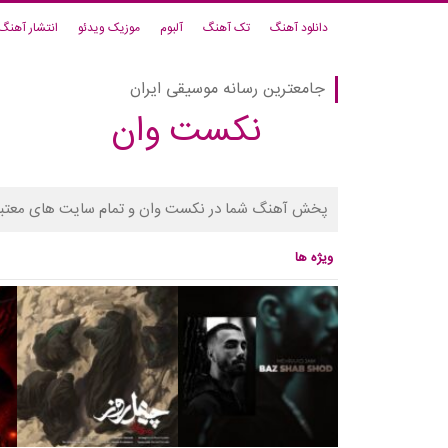
دانلود آهنگ
تک آهنگ
آلبوم
موزیک ویدئو
انتشار آهنگ
جامعترین رسانه موسیقی ایران
نکست وان
پخش آهنگ شما در نکست وان و تمام سایت های معتبر
ویژه ها