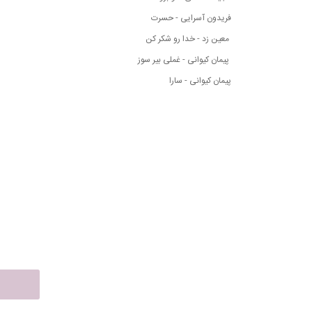
فریدون آسرایی - حسرت
معین زد - خدا رو شکر کن
پیمان کیوانی - غملی بیر سوز
پیمان کیوانی - سارا