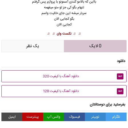
بااین که بالامو کندی آسمونو با پروازم پس گرفتم
تنهام بگو کی جز تو منو میفهمه
سربار میشه این جای خالیت واسم
بگو کجایی الان
کجایی الان
♫ ♫
نکست وان
♫ ♫
0 لایک
يک نظر
دانلود
دانلود آهنگ با کیفیت 320
mp3
دانلود آهنگ با کیفیت 128
mp3
بفرستید برای دوستانتان
تلگرام
توییتر
فیسبوک
واتس آپ
پینترست
ایمیل