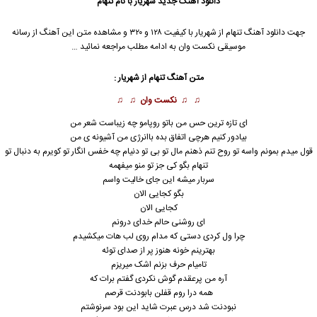
دانلود آهنگ جدید
شهریار با نام تنهام
جهت دانلود آهنگ تنهام از شهریار با کیفیت ۱۲۸ و ۳۲۰ و مشاهده متن این آهنگ از رسانه
موسیقی نکست وان به ادامه مطلب مراجعه نمائید …
متن آهنگ تنهام از شهریار :
♫ ♫
نکست وان
♫ ♫
ای تازه ترین حس من باتو رو‌پامو چه زیباست شعر من
بیادور کنیم هرچی اتفاق بده باانرژی من آشیونه ی من
قول میدم بمونم واسه تو روح تنم ذهنم مال تو بی تو دنیام چه خفس انگار تو کویرم به دنبال تو
تنهام بگو کی جز تو منو میفهمه
سربار میشه این جای خالیت واسم
بگو کجایی الان
کجایی الان
ای روشنی حالم خدای درونم
چرا ول کردی دستی که مدام روی لب هات میکشیدم
بهترینم خونه هنوز پر از صدای توئه
تامیام حرف بزنم اشک میریزم
آره من پرعقدم گوش نکردی گفتم برات که
همه درا روم قفلن بابودنت قرصم
نبودنت شد درس عبرت شاید این بود سرنوشتم