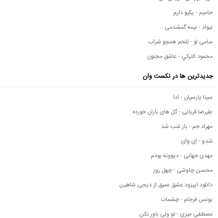
حامیم - یکیو دارم
نیواد - نیمه گمشدمی
سامی لو - تلخم همچو شراب
محمود التركي - عاشق مجنون
جدیدترین ها در نکست وان
سینا پارسیان - ادا
علیرضا قربانی - گل های باران خورده
مهراد جم - باز شب شد
شدو - ای وای
مهدی جهانی - دیوونه بودم
محسن چاوشی - چهل روز
دانلود اپیزود عشق عمیق از دیجی شاهین
یونس فرجام - چشمات
مصطفی میری - تو ولی باور نکن