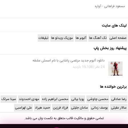
مسعود فراهانی - آواره
لینک های سایت
صفحه اصلی
تک آهنگ ها
آلبوم ها
موزیک ویدئو ها
تبلیغات
پیشنهاد روز بخش پاپ
دانلود آلبوم جدید مرتضی پاشایی با نام اسمش عشقه
24 نظر | 19,108 بازدید
برترین خواننده ها
رضا صادقی
محسن چاوشی
پویا بیاتی
محسن ابراهیم زاده
مهدی احمدوند
سینا سرلک
سالار عقیلی
یوسف زمانی
سامان جلیلی
فرزاد فرزین
حمید هیراد
علی لهراسبی
تمامی حقوق و مالکیت قالب متعلق به
نکست وان
می باشد.