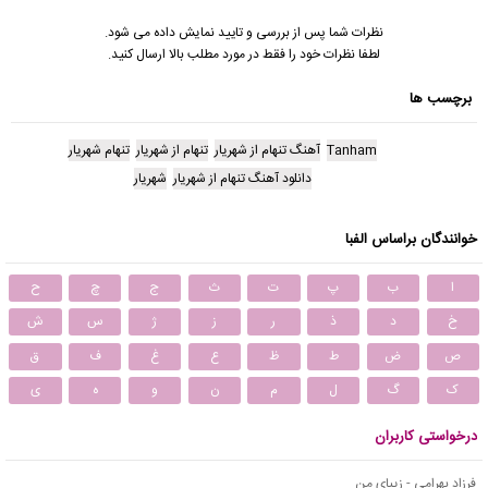
نظرات شما پس از بررسی و تایید نمایش داده می شود.
لطفا نظرات خود را فقط در مورد مطلب بالا ارسال کنید.
برچسب ها
Tanham
آهنگ تنهام از شهریار
تنهام از شهریار
تنهام شهریار
دانلود آهنگ تنهام از شهریار
شهریار
خوانندگان براساس الفبا
ا
ب
پ
ت
ث
ج
چ
ح
خ
د
ذ
ر
ز
ژ
س
ش
ص
ض
ط
ظ
ع
غ
ف
ق
ک
گ
ل
م
ن
و
ه
ی
درخواستی کاربران
فرزاد بهرامی - زیبای من