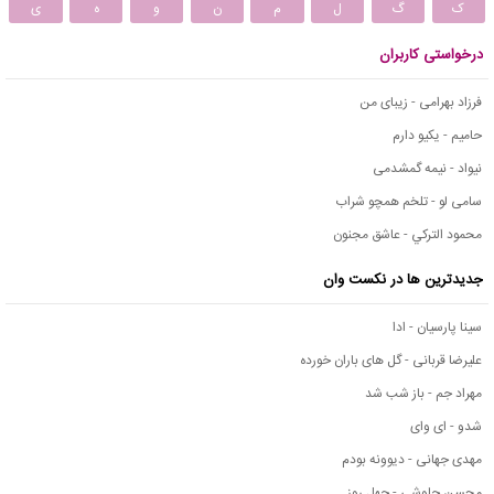
ک
گ
ل
م
ن
و
ه
ی
درخواستی کاربران
فرزاد بهرامی - زیبای من
حامیم - یکیو دارم
نیواد - نیمه گمشدمی
سامی لو - تلخم همچو شراب
محمود التركي - عاشق مجنون
جدیدترین ها در نکست وان
سینا پارسیان - ادا
علیرضا قربانی - گل های باران خورده
مهراد جم - باز شب شد
شدو - ای وای
مهدی جهانی - دیوونه بودم
محسن چاوشی - چهل روز