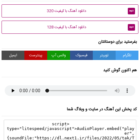
دانلود آهنگ با کیفیت 320
mp3
دانلود آهنگ با کیفیت 128
mp3
بفرستید برای دوستانتان
تلگرام
توییتر
فیسبوک
واتس آپ
پینترست
ایمیل
هم اکنون گوش کنید
کد پخش این آهنگ در سایت و وبلاگ شما