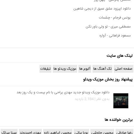
دانلود اپیزود عشق عمیق از دیجی شاهین
یونس فرجام - چشمات
مصطفی میری - تو ولی باور نکن
مسعود فراهانی - آواره
لینک های سایت
صفحه اصلی
تک آهنگ ها
آلبوم ها
موزیک ویدئو ها
تبلیغات
پیشنهاد روز بخش موزیک ویدئو
دانلود موزیک ویدئو جدید مهدی یراحی با نام بیست و یک روز بعد
بدون نظر | 2,184 بازدید
برترین خواننده ها
رضا صادقی
محسن چاوشی
پویا بیاتی
محسن ابراهیم زاده
مهدی احمدوند
سینا سرلک