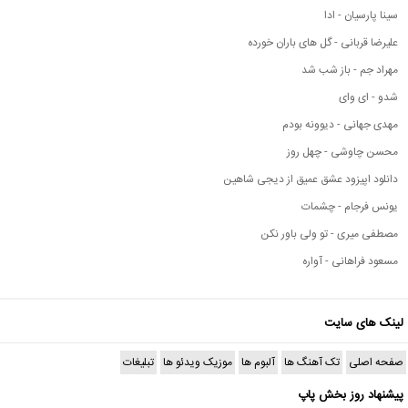
سینا پارسیان - ادا
علیرضا قربانی - گل های باران خورده
مهراد جم - باز شب شد
شدو - ای وای
مهدی جهانی - دیوونه بودم
محسن چاوشی - چهل روز
دانلود اپیزود عشق عمیق از دیجی شاهین
یونس فرجام - چشمات
مصطفی میری - تو ولی باور نکن
مسعود فراهانی - آواره
لینک های سایت
صفحه اصلی
تک آهنگ ها
آلبوم ها
موزیک ویدئو ها
تبلیغات
پیشنهاد روز بخش پاپ