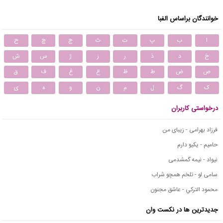
خوانندگان براساس الفبا
ا
ب
پ
ت
ث
ج
چ
ح
خ
د
ذ
ر
ز
ژ
س
ش
ص
ض
ط
ظ
ع
غ
ف
ق
ک
گ
ل
م
ن
و
ه
ی
درخواستی کاربران
فرزاد بهرامی - زیبای من
حامیم - یکیو دارم
نیواد - نیمه گمشدمی
سامی لو - تلخم همچو شراب
محمود التركي - عاشق مجنون
جدیدترین ها در نکست وان