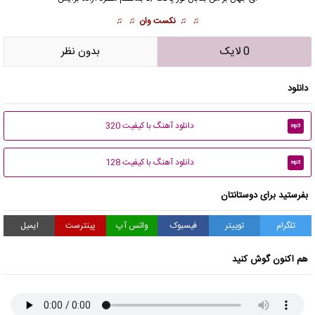
♫ ♫
نکست وان
♫ ♫
0 لایک
بدون نظر
دانلود
دانلود آهنگ با کیفیت 320
mp3
دانلود آهنگ با کیفیت 128
mp3
بفرستید برای دوستانتان
تلگرام
توییتر
فیسبوک
واتس آپ
پینترست
ایمیل
هم اکنون گوش کنید