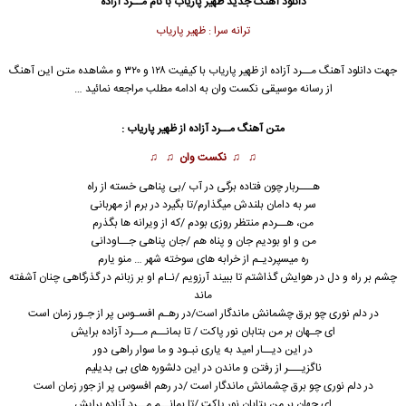
دانلود آهنگ جدید
ظهیر پاریاب با نام مــرد آزاده
ترانه سرا : ظهیر پاریاب
جهت دانلود آهنگ مــرد آزاده از ظهیر پاریاب با کیفیت ۱۲۸ و ۳۲۰ و مشاهده متن این آهنگ
از رسانه موسیقی نکست وان به ادامه مطلب مراجعه نمائید …
متن آهنگ مــرد آزاده از ظهیر پاریاب :
♫ ♫
نکست وان
♫ ♫
هـــربار چون فتاده برگی در آب /بی پناهی خسته از راه
سر به دامان بلندش میگذارم/تا بگیرد در برم از مهربانی
من، هــردم منتظر روزی بودم /که از ویرانه ها بگذرم
من و او بودیم جان و پناه هم /جان پناهی جــاودانی
ره میسپردیـم از خرابه های سوخته شهر … منو یارم
چشم بر راه و دل در هوایش گذاشتم تا ببیند آرزویم /نـام او بر زبانم در گذرگاهی چنان آشفته
ماند
در دلم نوری چو برق چشمانش ماندگار است/در رهـم افسـوس پر از جـور زمان است
ای جـهان بر من بتابان نور پاکت / تا بمانــم مــرد آزاده برایش
در این دیــار امید به یاری نبـود و ما سوار راهی دور
ناگزیـــر از رفتن و ماندن در این دلشوره های بی بدیلیم
در دلم نوری چو برق چشمانش ماندگار است /در رهم افسوس پر از جور زمان است
ای جهان بر من بتابان نور پاکت /تا بمانــم مــرد آزاده برایش