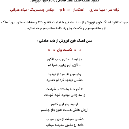
دانلود آهنگ جدید
عابد صادقی با نام خون کوروش
ترانه سرا : سينا ستاری آهنگساز : rp beat میکس ومسترینگ : میلاد عمرانی
جهت دانلود آهنگ خون کوروش از عابد صادقی با کیفیت ۱۲۸ و ۳۲۰ و مشاهده متن این آهنگ
از رسانه موسیقی نکست وان به ادامه مطلب مراجعه نمائید …
متن آهنگ خون کوروش از عابد صادقی :
♫ ♫
نکست وان
♫ ♫
باز اومد صدای بمب افکن
ما قوی ایم بیاریم عمرا کم
رهبرمون نترسید از تهدید
دشمن تهدید کرد او خندید
تا آخر خط واستاد با شهامت
واسه وطن نوشید شهد شهادت
او بود پدر این کشور
ارزش هاش هست هنوز جلو چشمم
دشمن نمیشه از خون سیراب
داغه رو دلمون مدرسه میناب