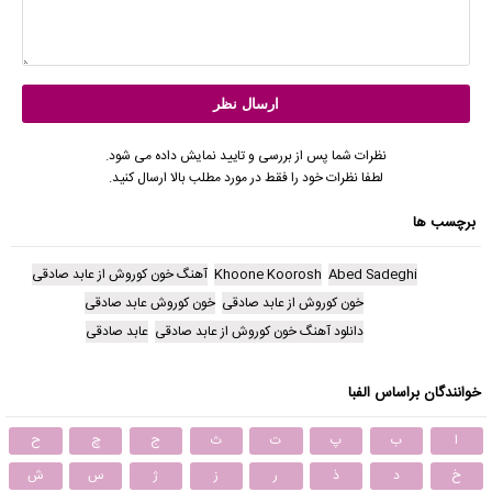
نظرات شما پس از بررسی و تایید نمایش داده می شود.
لطفا نظرات خود را فقط در مورد مطلب بالا ارسال کنید.
برچسب ها
Abed Sadeghi
Khoone Koorosh
آهنگ خون کوروش از عابد صادقی
خون کوروش از عابد صادقی
خون کوروش عابد صادقی
دانلود آهنگ خون کوروش از عابد صادقی
عابد صادقی
خوانندگان براساس الفبا
ا
ب
پ
ت
ث
ج
چ
ح
خ
د
ذ
ر
ز
ژ
س
ش