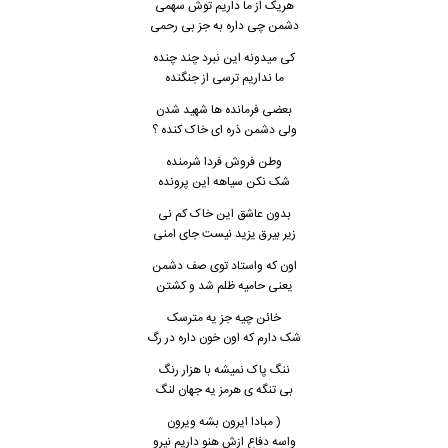
هریک از ما داریم توش سهمی
دشمن چی داره به جز بی رحمی
کی میدونه این نبرد چند چنده
ما نداریم ترسی از جنگنده
بعضی فرمانده ها شهید شدن
ولی دشمن ذره ای خاک کنده ؟
وطن فروش فردا شرمنده
شک نکن سیاهه این پرونده
بدون عاشق این خاک کم نی
زیر بیرق یزید نیست جای امنی
اون که واستاد توی صف دشمن
یعنی حامیه ظلم شد و کشتن
خائن چیه جز یه مترسک
شک دارم که اون خون داره در رگ
ننگ پاک نمیشه با هزار رنگ
بی تنگه ی هرمز یه جهان لنگ
( مبادا ایرون بشه ویرون
واسه دفاع ازش هنو داریم نیرو