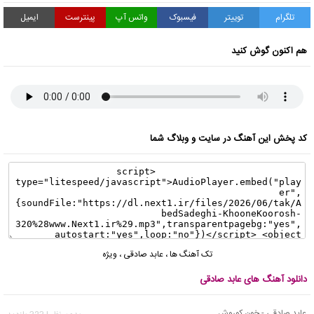
تلگرام
توییتر
فیسبوک
واتس آپ
پینترست
ایمیل
هم اکنون گوش کنید
کد پخش این آهنگ در سایت و وبلاگ شما
تک آهنگ ها
،
عابد صادقی
،
ویژه
دانلود آهنگ های عابد صادقی
عابد صادقی - خون کوروش