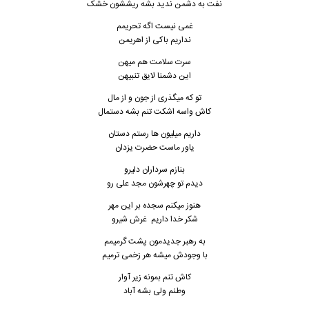
نفت به دشمن ندید بشه ریششون خشک
غمی نیست اگه تحریمم
نداریم باکی از اهریمن
سرت سلامت هم میهن
این دشمنا لایق تنبیهن
تو که میگذری از جون و از مال
کاش واسه اشکت تنم بشه دستمال
داریم میلیون ها رستم دستان
یاور ماست حضرت یزدان
بنازم سرداران دلیرو
دیدم تو چهرشون مجد علی رو
هنوز میکنم سجده بر این مهر
شکر خدا داریم غرش شیرو
به رهبر جدیدمون پشت گرمیمم
با وجودش میشه هر زخمی ترمیم
کاش تنم بمونه زیر آوار
وطنم ولی بشه آباد