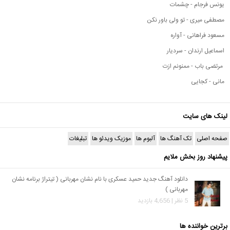
یونس فرجام - چشمات
مصطفی میری - تو ولی باور نکن
مسعود فراهانی - آواره
اسماعیل ارندان - سردیار
مرتضی باب - ممنونم ازت
مانی - کجایی
لینک های سایت
صفحه اصلی
تک آهنگ ها
آلبوم ها
موزیک ویدئو ها
تبلیغات
پیشنهاد روز بخش ملایم
دانلود آهنگ جدید حمید عسکری با نام نشان مهربانی ( تیتراژ برنامه نشان
مهربانی )
5 نظر | 4,656 بازدید
برترین خواننده ها