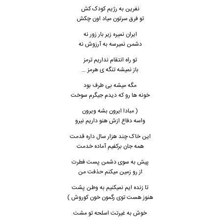
نفرین به رژیم کودک کش
تو فرق سرتون میاد اون چکش
ایران نمیره زیر بار زور نه
دشمن نمیرسه به آرزوش نه
تو راه انتقام نداریم ترمز
باز نمیشه تنگه ی هرمز …
مگه میشه بی طرف بود
خونه ها رو که دیدم جیگرم سوخت
( مبادا ایرون بشه ویرون
واسه دفاع ازش هنو داریم نیرو
این خاک چند هزار سال داره قدمت
همه جان برکفیم آماده خدمت
پیش به سوی دشمن پست فطرت
از رو زمین میکنم حذفت من
تا زنده ایم نمیکنیم به وطن پشت
هنوز هست توی رگمون خون کوروش )
خوش به غیرتت اسلحه تو مشت