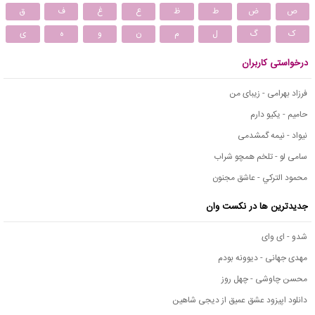
ص
ض
ط
ظ
ع
غ
ف
ق
ک
گ
ل
م
ن
و
ه
ی
درخواستی کاربران
فرزاد بهرامی - زیبای من
حامیم - یکیو دارم
نیواد - نیمه گمشدمی
سامی لو - تلخم همچو شراب
محمود التركي - عاشق مجنون
جدیدترین ها در نکست وان
شدو - ای وای
مهدی جهانی - دیوونه بودم
محسن چاوشی - چهل روز
دانلود اپیزود عشق عمیق از دیجی شاهین