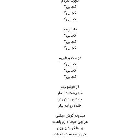
دورت بگردم
کجایی؟
کجایی؟
کجایی؟
ماه غریبم
کجایی؟
کجایی؟
کجایی؟
دوست و طبیبم
کجایی؟
کجایی؟
کجایی؟
دَرِ خونتو زدم
منو پشت در نذار
با نشون دادن تو
خنده رو لبم بیار
میدونم گوش میکنی
هر چی حرف دارم باهات
بیا وا کن درو چون
کی واسم میاد به جات