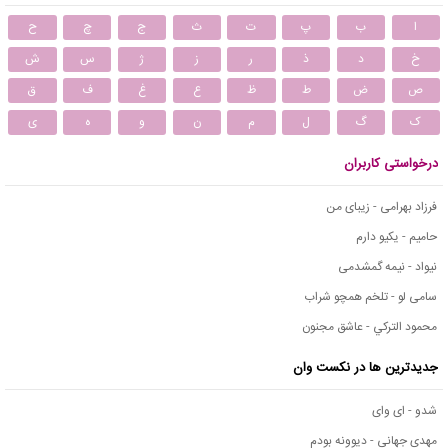
ا
ب
پ
ت
ث
ج
چ
ح
خ
د
ذ
ر
ز
ژ
س
ش
ص
ض
ط
ظ
ع
غ
ف
ق
ک
گ
ل
م
ن
و
ه
ی
درخواستی کاربران
فرزاد بهرامی - زیبای من
حامیم - یکیو دارم
نیواد - نیمه گمشدمی
سامی لو - تلخم همچو شراب
محمود التركي - عاشق مجنون
جدیدترین ها در نکست وان
شدو - ای وای
مهدی جهانی - دیوونه بودم