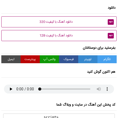
دانلود
دانلود آهنگ با کیفیت 320
mp3
دانلود آهنگ با کیفیت 128
mp3
بفرستید برای دوستانتان
تلگرام
توییتر
فیسبوک
واتس آپ
پینترست
ایمیل
هم اکنون گوش کنید
کد پخش این آهنگ در سایت و وبلاگ شما