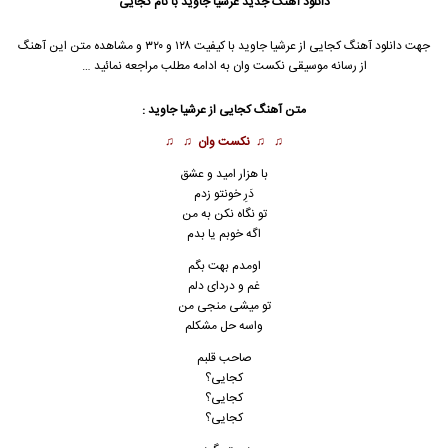
دانلود آهنگ جدید
عرشیا جاوید با نام کجایی
جهت دانلود آهنگ کجایی از عرشیا جاوید با کیفیت ۱۲۸ و ۳۲۰ و مشاهده متن این آهنگ
از رسانه موسیقی نکست وان به ادامه مطلب مراجعه نمائید …
متن آهنگ کجایی از عرشیا جاوید :
♫ ♫
نکست وان
♫ ♫
با هزار امید و عشق
دَرِ خونتو زدم
تو نگاه نکن به من
اگه خوبم یا بدم
اومدم بهت بگم
غم و دردای دلم
تو میشی منجی من
واسه حل مشکلم
صاحب قلبم
کجایی؟
کجایی؟
کجایی؟