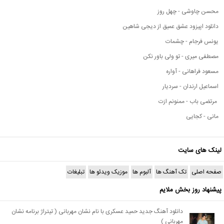
محسن چاوشی - چهل روز
دانلود اپیزود عشق عمیق از دیجی شاهین
یونس فرجام - چشمات
مصطفی میری - تو ولی باور نکن
مسعود فراهانی - آواره
اسماعیل ارندان - سردیار
مرتضی باب - ممنونم ازت
مانی - کجایی
لینک های سایت
صفحه اصلی
تک آهنگ ها
آلبوم ها
موزیک ویدئو ها
تبلیغات
پیشنهاد روز بخش ملایم
دانلود آهنگ جدید حمید عسکری با نام نشان مهربانی ( تیتراژ برنامه نشان
مهربانی )