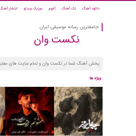
دانلود آهنگ
تک آهنگ
آلبوم
موزیک ویدئو
انتشار آهنگ
جامعترین رسانه موسیقی ایران
نکست وان
پخش آهنگ شما در نکست وان و تمام سایت های معتبر
ویژه ها