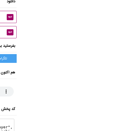
دانلود
mp3
mp3
بفرستید بر
تلگرام
هم اکنون 
کد پخش ای