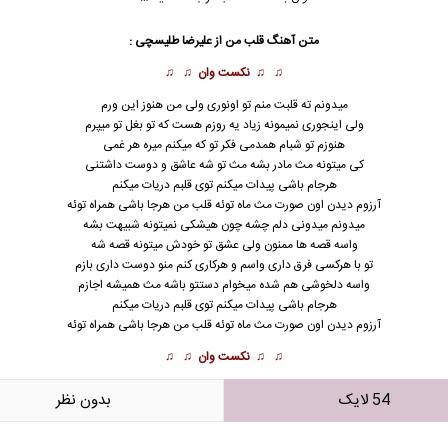
متن آهنگ قلب من از
علیرضا طلیسچی
:
♫ ♫
نکست وان
♫ ♫
میدونم ته قلبت منم تو اونوری ولی من هنوز این ورم
ولی اینجوری نمیمونه زیاد یه روزم هست که تو بغل تو میپرم
هنوزم تو شبام همدمی فکر تو که میکنم میره هر غمی
کی میتونه مث مادر بشه مث تو شه عاشق و دوست داشتنی
هرجام باشی پیدات میکنم توی قلبم دریات میکنم
آرزوم دیدن اون صورت مث ماه توئه قلب من هرجا باشی همراه توئه
میدونم میدونی دلم چشه چون هیشکی نمیتونه شبیهت بشه
واسه قصه ها ممنون ولی عشق تو خودش میتونه قصه شه
تو با هرکسی فرق داری واسم و هرکاری کنم منو دوست داری بازم
واسه دلخوشی هم شده میخوام دستتو باشه مث همیشه اجازم
هرجام باشی پیدات میکنم توی قلبم دریات میکنم
آرزوم دیدن اون صورت مث ماه توئه قلب من هرجا باشی همراه توئه
♫ ♫
نکست وان
♫ ♫
54 لایک
بدون نظر