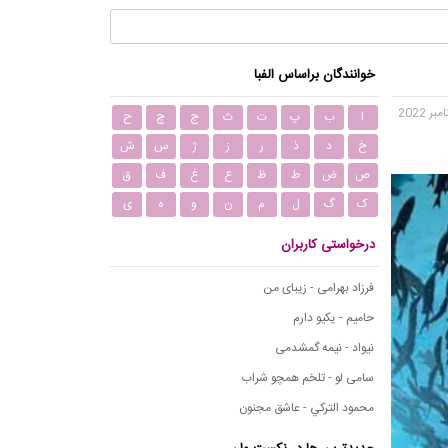
خوانندگان براساس الفبا
ا
ب
پ
ت
ث
ج
چ
ح
خ
د
ذ
ر
ز
ژ
س
ش
ص
ض
ط
ظ
ع
غ
ف
ق
ک
گ
ل
م
ن
و
ه
ی
درخواستی کاربران
فرزاد بهرامی - زیبای من
حامیم - یکیو دارم
نیواد - نیمه گمشدمی
سامی لو - تلخم همچو شراب
محمود التركي - عاشق مجنون