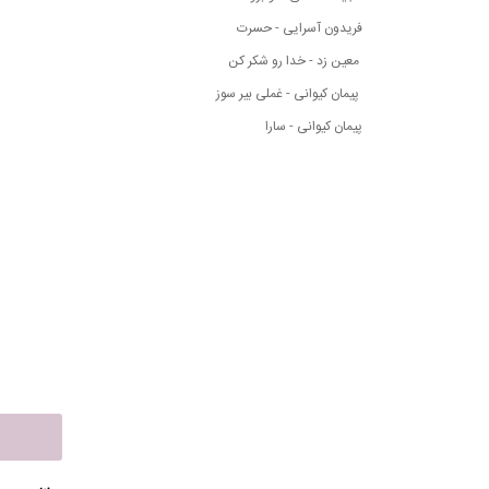
فریدون آسرایی - حسرت
معین زد - خدا رو شکر کن
پیمان کیوانی - غملی بیر سوز
پیمان کیوانی - سارا