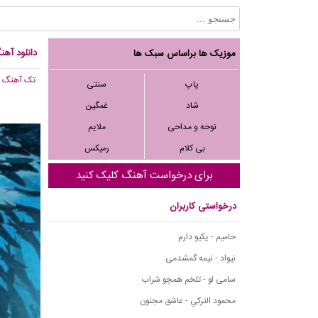
دانلود آه
موزیک ها براساس سبک ها
تک آهنگ
, ,132
پاپ
سنتی
شاد
غمگین
نوحه و مداحی
ملایم
بی کلام
رمیکس
برای درخواست آهنگ کلیک کنید
درخواستی کاربران
حامیم - یکیو دارم
نیواد - نیمه گمشدمی
سامی لو - تلخم همچو شراب
محمود التركي - عاشق مجنون