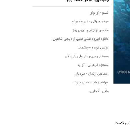
جدیدترین ها در نکست وان
شدو - ای وای
مهدی جهانی - دیوونه بودم
محسن چاوشی - چهل روز
دانلود اپیزود عشق عمیق از دیجی شاهین
یونس فرجام - چشمات
مصطفی میری - تو ولی باور نکن
مسعود فراهانی - آواره
اسماعیل ارندان - سردیار
مرتضی باب - ممنونم ازت
مانی - کجایی
ه موسیقی نکست