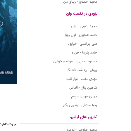
مجید احمدی - زیبای من
بزودی در نکست وان
مجید رضوی - اوکی
حامد همایون - این روزا
علی لهراسبی - خیابونا
حامد پارسا - جزیره
مسعود صابری - آسوده میخوابی
ریوان - یه شب قشنگ
مهدی مقدم - نوار قلب
شاهین بنان - الماس
مهدی جهانی - زخم
رضا صادقی - یه چی بگم
آخرین های آرشیو
جهت دانلود
مجید اصلاحی - تو برو