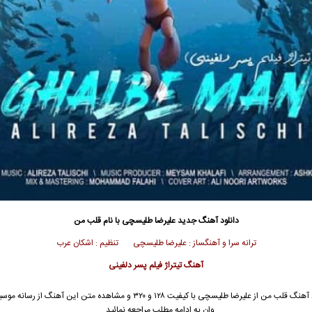
دانلود آهنگ جدید
علیرضا طلیسچی
با نام قلب من
ترانه سرا و آهنگساز : علیرضا طلیسچی تنظیم : اشکان عرب
آهنگ تیتراژ فیلم پسر دلفینی
 آهنگ قلب من از
علیرضا طلیسچی
با کیفیت ۱۲۸ و ۳۲۰ و مشاهده متن این آهنگ از رسان
وان به ادامه مطلب مراجعه نمائید …