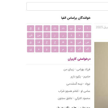
خوانندگان براساس الفبا
ا
ب
پ
ت
ث
ج
چ
ح
خ
د
ذ
ر
ز
ژ
س
ش
ص
ض
ط
ظ
ع
غ
ف
ق
ک
گ
ل
م
ن
و
ه
ی
درخواستی کاربران
فرزاد بهرامی - زیبای من
حامیم - یکیو دارم
نیواد - نیمه گمشدمی
سامی لو - تلخم همچو شراب
محمود التركي - عاشق مجنون