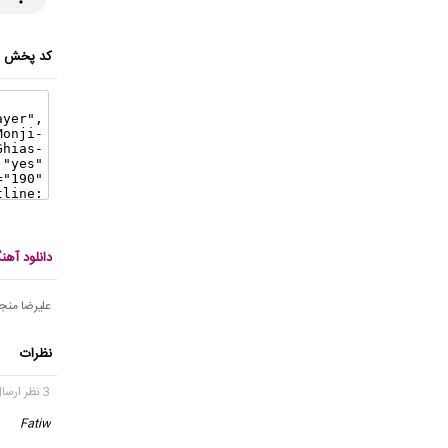
کد پخش ای
دانلود آه
علیرضا منج
نظرات
3 نظر ارسال شده
Fatiw