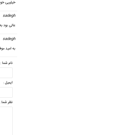
خیلییی خوب
sadegh
عالی بود به
sadegh
به امید موف
نام شما :
ایمیل :
نظر شما: