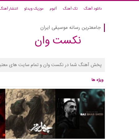
دانلود آهنگ
تک آهنگ
آلبوم
موزیک ویدئو
انتشار آهنگ
جامعترین رسانه موسیقی ایران
نکست وان
پخش آهنگ شما در نکست وان و تمام سایت های معتبر
ویژه ها