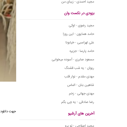
مجید احمدی - زیبای من
بزودی در نکست وان
مجید رضوی - اوکی
حامد همایون - این روزا
علی لهراسبی - خیابونا
حامد پارسا - جزیره
مسعود صابری - آسوده میخوابی
ریوان - یه شب قشنگ
مهدی مقدم - نوار قلب
شاهین بنان - الماس
مهدی جهانی - زخم
رضا صادقی - یه چی بگم
آخرین های آرشیو
مجید اصلاحی - تو برو