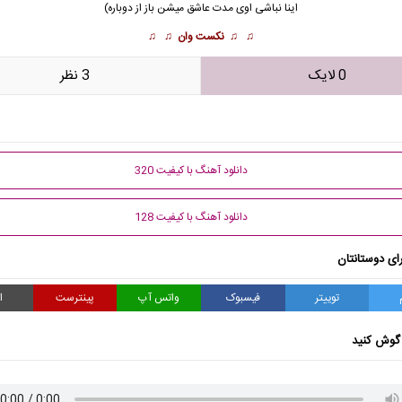
اینا نباشی اوی مدت عاشق میشن باز از دوباره)
♫ ♫
نکست وان
♫ ♫
0 لایک
3 نظر
دانلود آهنگ با کیفیت 320
دانلود آهنگ با کیفیت 128
ای دوستانتان
توییتر
فیسبوک
واتس آپ
پینترست
ا
گوش کنید