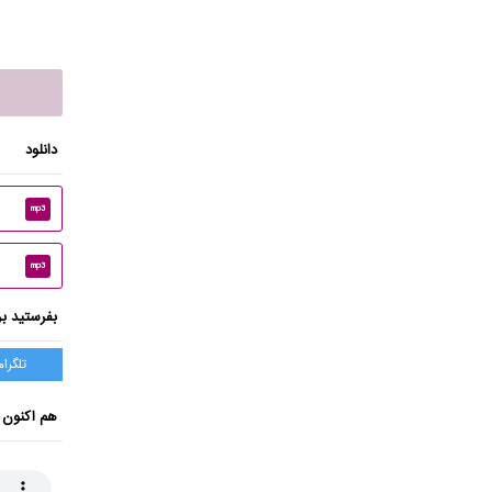
دانلود
mp3
mp3
بفرستید بر
تلگرام
هم اکنون 