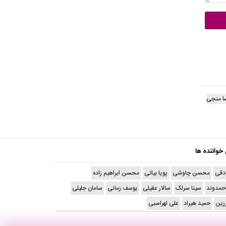
ضا منجی
 خواننده ها
دقی
محسن چاوشی
پویا بیاتی
محسن ابراهیم زاده
حمدوند
سینا سرلک
سالار عقیلی
یوسف زمانی
سامان جلیلی
رزین
حمید هیراد
علی لهراسبی