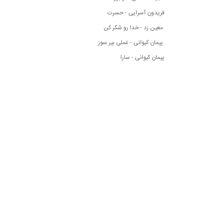
فریدون آسرایی - حسرت
معین زد - خدا رو شکر کن
پیمان کیوانی - غملی بیر سوز
پیمان کیوانی - سارا