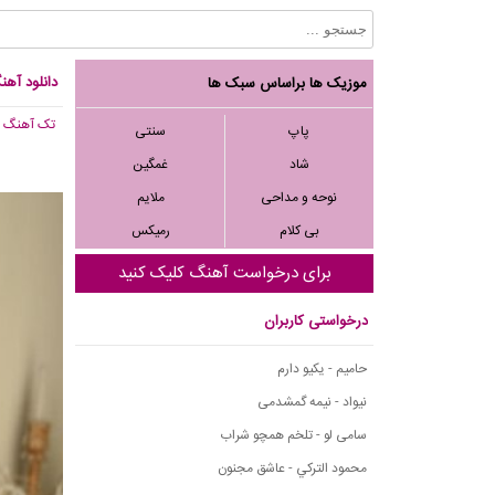
دانلود آهن
موزیک ها براساس سبک ها
تک آهنگ
, 812
پاپ
سنتی
شاد
غمگین
نوحه و مداحی
ملایم
بی کلام
رمیکس
برای درخواست آهنگ کلیک کنید
درخواستی کاربران
حامیم - یکیو دارم
نیواد - نیمه گمشدمی
سامی لو - تلخم همچو شراب
محمود التركي - عاشق مجنون