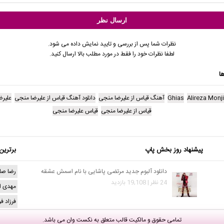
نظرات شما پس از بررسی و تایید نمایش داده می شود.
لطفا نظرات خود را فقط در مورد مطلب بالا ارسال کنید.
ا
Alireza Monji
Ghias
آهنگ قیاس از علیرضا منجی
دانلود آهنگ قیاس از علیرضا منجی
علیر
قیاس از علیرضا منجی
قیاس علیرضا منجی
پیشنهاد روز بخش پاپ
برترین
دانلود آلبوم جدید مرتضی پاشایی با نام اسمش عشقه
رضا صا
24 نظر | 19,108 بازدید
مهدی ا
فرزاد ف
تمامی حقوق و مالکیت قالب متعلق به
نکست وان
می باشد.