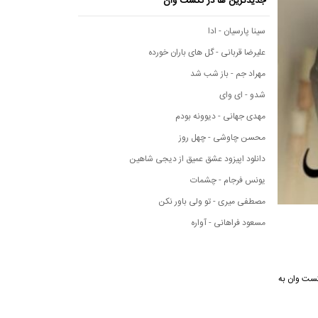
جدیدترین ها در نکست وان
سینا پارسیان - ادا
علیرضا قربانی - گل های باران خورده
مهراد جم - باز شب شد
شدو - ای وای
مهدی جهانی - دیوونه بودم
محسن چاوشی - چهل روز
دانلود اپیزود عشق عمیق از دیجی شاهین
یونس فرجام - چشمات
مصطفی میری - تو ولی باور نکن
مسعود فراهانی - آواره
نه موسیقی نکست وان به