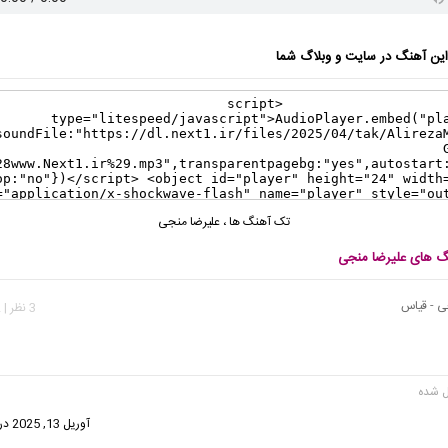
ن آهنگ در سایت و وبلاگ شما
تک آهنگ ها
،
علیرضا منجی
نگ های علیرضا منجی
ی - قیاس
3 نظر | 812 بازدید
گفت:
آوریل 13, 2025 در 8:42 ق.ظ