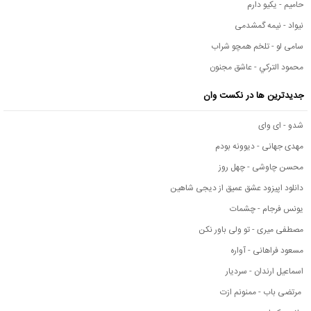
حامیم - یکیو دارم
نیواد - نیمه گمشدمی
سامی لو - تلخم همچو شراب
محمود التركي - عاشق مجنون
جدیدترین ها در نکست وان
شدو - ای وای
مهدی جهانی - دیوونه بودم
محسن چاوشی - چهل روز
دانلود اپیزود عشق عمیق از دیجی شاهین
یونس فرجام - چشمات
مصطفی میری - تو ولی باور نکن
مسعود فراهانی - آواره
اسماعیل ارندان - سردیار
مرتضی باب - ممنونم ازت