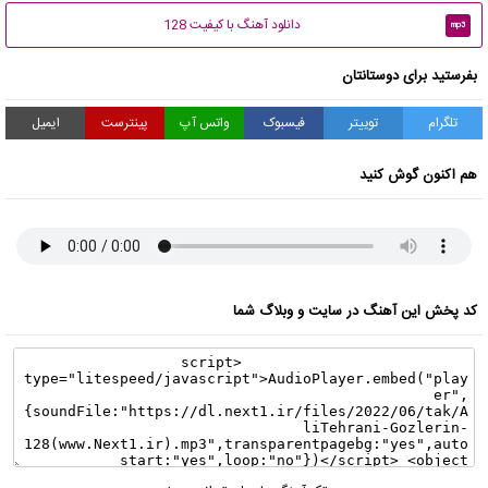
دانلود آهنگ با کیفیت 128
mp3
بفرستید برای دوستانتان
تلگرام
توییتر
فیسبوک
واتس آپ
پینترست
ایمیل
هم اکنون گوش کنید
کد پخش این آهنگ در سایت و وبلاگ شما