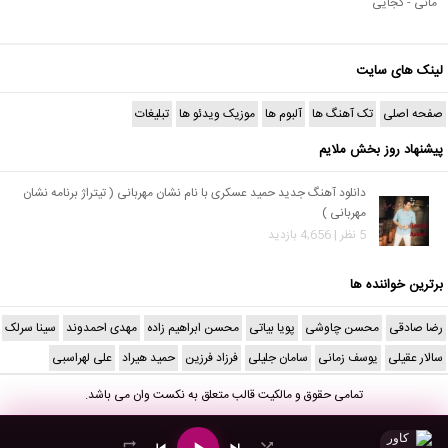
مانی - کجایی
لینک های سایت
صفحه اصلی
تک آهنگ ها
آلبوم ها
موزیک ویدئو ها
تبلیغات
پیشنهاد روز بخش ملایم
دانلود آهنگ جدید حمید عسکری با نام نشان مهربانی ( تیتراژ برنامه نشان
مهربانی )
5 نظر | 4,656 بازدید
برترین خواننده ها
رضا صادقی
محسن چاوشی
پویا بیاتی
محسن ابراهیم زاده
مهدی احمدوند
سینا سرلک
سالار عقیلی
یوسف زمانی
سامان جلیلی
فرزاد فرزین
حمید هیراد
علی لهراسبی
تمامی حقوق و مالکیت قالب متعلق به
نکست وان
می باشد.