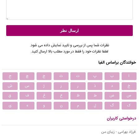
نظرات شما پس از بررسی و تایید نمایش داده می شود.
لطفا نظرات خود را فقط در مورد مطلب بالا ارسال کنید.
خوانندگان براساس الفبا
ا
ب
پ
ت
ث
ج
چ
ح
خ
د
ذ
ر
ز
ژ
س
ش
ص
ض
ط
ظ
ع
غ
ف
ق
ک
گ
ل
م
ن
و
ه
ی
درخواستی کاربران
فرزاد بهرامی - زیبای من