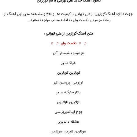
دانلود آهنگ جدید
علی تهرانی
با نام گوزلرین
جهت دانلود آهنگ گوزلرین از
علی تهرانی
با کیفیت ۱۲۸ و ۳۲۰ و مشاهده متن این آهنگ از
رسانه موسیقی نکست وان به ادامه مطلب مراجعه نمائید …
متن آهنگ گوزلرین از
علی تهرانی
:
♫ ♫
نکست وان
♫ ♫
هوشومو باشیمدان آلیر
خیالا سالیر
گوزلرین گوزلرین
اوزومی اوزومدن آلیر
یانار سئوگیه سالیر
نازلارین نازلارین
چوخ ایناندیریر منی
عشقه دالدیریر
سوزلرین شیرین سوزلرین