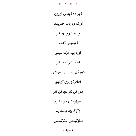
♫ ♫ ♫ ♫
گورنده گونش اوزون
اورک ووروب چیرپینیر
چیرپینیر چیرپینیر
گورمزدن گلنده
اوره ییم برک سینیر
آه سینیر آه سینیر
دور گل غمله ری سولدور
آغلار گوزلری گولوور
دور گل تئز دور گل تئز
سوزومدن دونمه رم
وآز گئچه بیلمه رم
سئوگیمدن سئوگیمدن
ناقارات