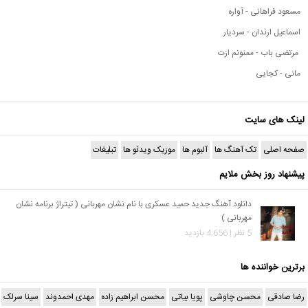
مسعود فراهانی - آواره
اسماعیل ارندان - سردیار
مرتضی باب - ممنونم ازت
مانی - کجایی
لینک های سایت
صفحه اصلی
تک آهنگ ها
آلبوم ها
موزیک ویدئو ها
تبلیغات
پیشنهاد روز بخش ملایم
دانلود آهنگ جدید حمید عسکری با نام نشان مهربانی ( تیتراژ برنامه نشان
مهربانی )
5 نظر | 4,656 بازدید
برترین خواننده ها
رضا صادقی
محسن چاوشی
پویا بیاتی
محسن ابراهیم زاده
مهدی احمدوند
سینا سرلک