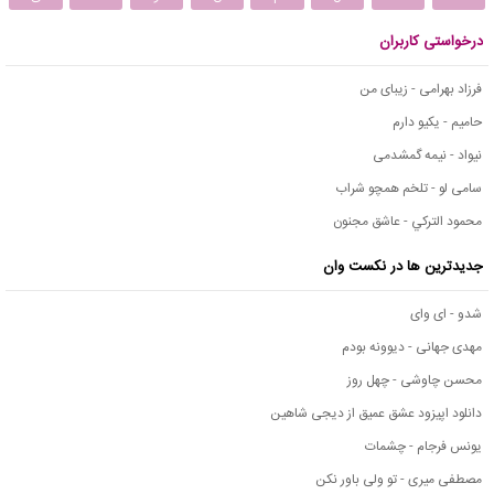
درخواستی کاربران
فرزاد بهرامی - زیبای من
حامیم - یکیو دارم
نیواد - نیمه گمشدمی
سامی لو - تلخم همچو شراب
محمود التركي - عاشق مجنون
جدیدترین ها در نکست وان
شدو - ای وای
مهدی جهانی - دیوونه بودم
محسن چاوشی - چهل روز
دانلود اپیزود عشق عمیق از دیجی شاهین
یونس فرجام - چشمات
مصطفی میری - تو ولی باور نکن