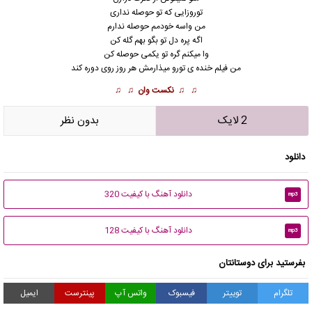
توروزایی که تو حوصله نداری
من واسه خودمم حوصله ندارم
اگه پره دل تو بگو بهم گله کن
وا میکنم گره تو یکمی حوصله کن
من فیلم خنده ی تورو میذارمش هر روز روی دوره کند
♫ ♫
نکست وان
♫ ♫
2 لایک
بدون نظر
دانلود
دانلود آهنگ با کیفیت 320
mp3
دانلود آهنگ با کیفیت 128
mp3
بفرستید برای دوستانتان
تلگرام
توییتر
فیسبوک
واتس آپ
پینترست
ایمیل