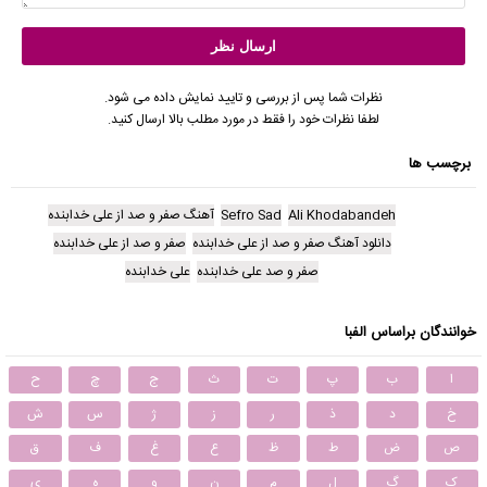
نظرات شما پس از بررسی و تایید نمایش داده می شود.
لطفا نظرات خود را فقط در مورد مطلب بالا ارسال کنید.
برچسب ها
Ali Khodabandeh
Sefro Sad
آهنگ صفر و صد از علی خدابنده
دانلود آهنگ صفر و صد از علی خدابنده
صفر و صد از علی خدابنده
صفر و صد علی خدابنده
علی خدابنده
خوانندگان براساس الفبا
ا
ب
پ
ت
ث
ج
چ
ح
خ
د
ذ
ر
ز
ژ
س
ش
ص
ض
ط
ظ
ع
غ
ف
ق
ک
گ
ل
م
ن
و
ه
ی