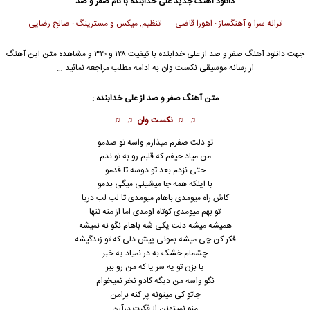
دانلود آهنگ جدید
علی خدابنده
با نام صفر و صد
ترانه سرا و آهنگساز : اهورا قاضی تنظیم, میکس و مسترینگ : صالح رضایی
جهت دانلود آهنگ صفر و صد از
علی خدابنده
با کیفیت ۱۲۸ و ۳۲۰ و مشاهده متن این آهنگ
از رسانه موسیقی نکست وان به ادامه مطلب مراجعه نمائید …
متن آهنگ صفر و صد از
علی خدابنده
:
♫ ♫
نکست وان
♫ ♫
تو‌ دلت صفرم میذارم واسه تو صدمو
من میاد حیفم که قلبم رو به تو ندم
حتی نزدم بعد تو دوسه تا قدمو
با اینکه همه جا میشینی میگی بدمو
کاش راه میومدی باهام میومدی تا لب لب دریا
تو بهم میومدی کوتاه اومدی اما از منه تنها
همیشه میشه دلت یکی شه باهام نگو نه نمیشه
فکر کن چی میشه بمونی پیش دلی که تو زندگیشه
چشمام خشک به در نمیاد یه خبر
یا بزن تو یه سر یا که من رو ببر
نگو واسه من دیگه کادو نخر نمیخوام
جاتو کی میتونه پر کنه برامن
منو نمیتونن از فکرت درآرن