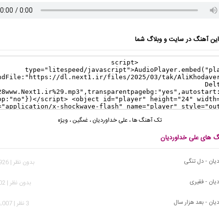
ن آهنگ در سایت و وبلاگ شما
تک آهنگ ها
،
علی خداوردیان
،
غمگین
،
ویژه
نگ های علی خداوردیان
یان - دل تنگی
بدون نظر | 24,926 بازدید
یان - فقیری
بدون نظر | 9,502 بازدید
یان - بعد هزار سال
3 نظر | 104,007 بازدید