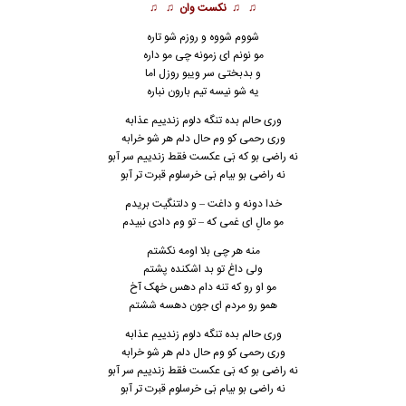
♫ ♫
نکست وان
♫ ♫
شووم‌ شووه و روزم شو تاره
مو نونم ای زمونه چی مو داره
و بدبختی سر ویبو روزل اما
یه شو نیسه تیم بارون نباره
وری حالم بده تنگه دلوم زندییم عذابه
وری رحمی کو وم حال دلم هر شو خرابه
نه راضی بو که بَی عکست فقط زندییم سر آبو
نه راضی بو بیام بَی خرسلوم قبرت تر آبو
خدا دونه و داغت – و دلتنگیت بریدم
مو مالِ ای غمی که – تو وم دادی نبیدم
منه هر چی بلا اومه نکشتم
ولی داغ تو بد اشکنده پشتم
مو او رو که تنه دام دهس خهک آخ
همو رو مردم ای جون دهسه ششتم
وری حالم بده تنگه دلوم زندییم عذابه
وری رحمی کو وم حال دلم هر شو خرابه
نه راضی بو که بَی عکست فقط زندییم سر آبو
نه راضی بو بیام بَی خرسلوم قبرت تر آبو