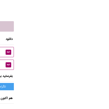
دانلود
mp3
mp3
بفرستید بر
تلگرام
هم اکنون 