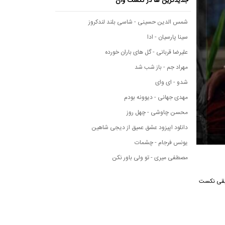
جدیدترین ها در نکست وان
شمس الدین حسینی - شاسی بلند لندکروز
سینا پارسیان - ادا
علیرضا قربانی - گل های باران خورده
مهراد جم - باز شب شد
شدو - ای وای
مهدی جهانی - دیوونه بودم
محسن چاوشی - چهل روز
دانلود اپیزود عشق عمیق از دیجی شاهین
یونس فرجام - چشمات
مصطفی میری - تو ولی باور نکن
 موسیقی نکست