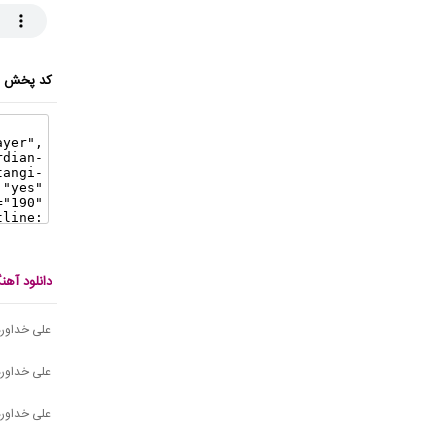
کد پخش ای
دانلود آه
علی خداورد
علی خداورد
علی خداورد