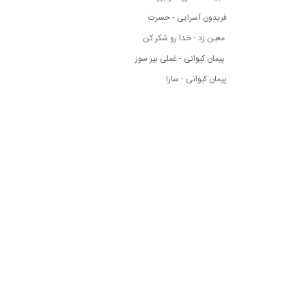
فریدون آسرایی - حسرت
معین زد - خدا رو شکر کن
پیمان کیوانی - غملی بیر سوز
پیمان کیوانی - سارا