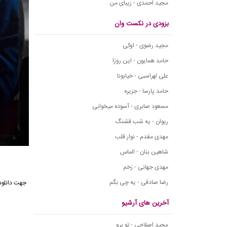
مجید احمدی - زیبای من
بزودی در نکست وان
مجید رضوی - اوکی
حامد همایون - این روزا
علی لهراسبی - خیابونا
حامد پارسا - جزیره
مسعود صابری - آسوده میخوابی
ریوان - یه شب قشنگ
مهدی مقدم - نوار قلب
شاهین بنان - الماس
مهدی جهانی - زخم
رضا صادقی - یه چی بگم
جهت دانلود
آخرین های آرشیو
مجید اصلاحی - تو برو