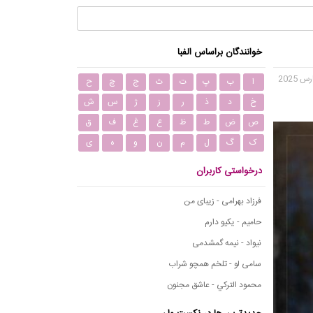
خوانندگان براساس الفبا
ا
ب
پ
ت
ث
ج
چ
ح
خ
د
ذ
ر
ز
ژ
س
ش
ص
ض
ط
ظ
ع
غ
ف
ق
ک
گ
ل
م
ن
و
ه
ی
درخواستی کاربران
فرزاد بهرامی - زیبای من
حامیم - یکیو دارم
نیواد - نیمه گمشدمی
سامی لو - تلخم همچو شراب
محمود التركي - عاشق مجنون