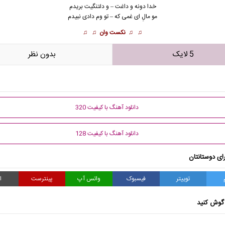
خدا دونه و داغت – و دلتنگیت بریدم
مو مالِ ای غمی که – تو وم دادی نبیدم
♫ ♫
نکست وان
♫ ♫
5 لایک
بدون نظر
دانلود آهنگ با کیفیت 320
دانلود آهنگ با کیفیت 128
ای دوستانتان
توییتر
فیسبوک
واتس آپ
پینترست
ا
گوش کنید