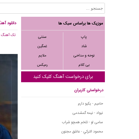
دانلود آهن
موزیک ها براساس سبک ها
تک آهنگ
, ,926
پاپ
سنتی
شاد
غمگین
نوحه و مداحی
ملایم
بی کلام
رمیکس
برای درخواست آهنگ کلیک کنید
درخواستی کاربران
حامیم - یکیو دارم
نیواد - نیمه گمشدمی
سامی لو - تلخم همچو شراب
محمود التركي - عاشق مجنون