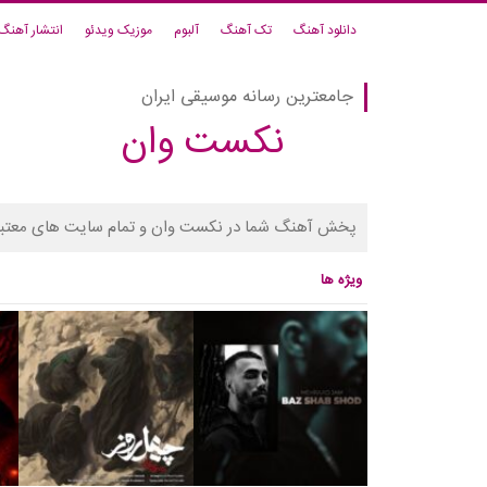
دانلود آهنگ
تک آهنگ
آلبوم
موزیک ویدئو
انتشار آهنگ
جامعترین رسانه موسیقی ایران
نکست وان
پخش آهنگ شما در نکست وان و تمام سایت های معتبر
ویژه ها