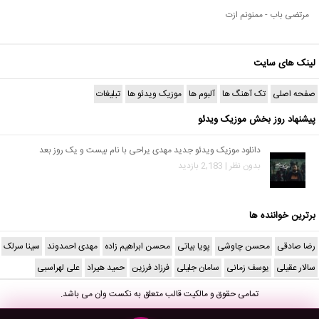
مرتضی باب - ممنونم ازت
لینک های سایت
صفحه اصلی
تک آهنگ ها
آلبوم ها
موزیک ویدئو ها
تبلیغات
پیشنهاد روز بخش موزیک ویدئو
دانلود موزیک ویدئو جدید مهدی یراحی با نام بیست و یک روز بعد
بدون نظر | 2,183 بازدید
برترین خواننده ها
رضا صادقی
محسن چاوشی
پویا بیاتی
محسن ابراهیم زاده
مهدی احمدوند
سینا سرلک
سالار عقیلی
یوسف زمانی
سامان جلیلی
فرزاد فرزین
حمید هیراد
علی لهراسبی
تمامی حقوق و مالکیت قالب متعلق به
نکست وان
می باشد.