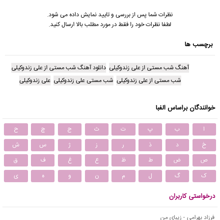
نظرات شما پس از بررسی و تایید نمایش داده می شود.
لطفا نظرات خود را فقط در مورد مطلب بالا ارسال کنید.
برچسب ها
آهنگ شب مستی از علی زندوکیلی
دانلود آهنگ شب مستی از علی زندوکیلی
شب مستی از علی زندوکیلی
شب مستی علی زندوکیلی
علی زندوکیلی
خوانندگان براساس الفبا
ا
ب
پ
ت
ث
ج
چ
ح
خ
د
ذ
ر
ز
ژ
س
ش
ص
ض
ط
ظ
ع
غ
ف
ق
ک
گ
ل
م
ن
و
ه
ی
درخواستی کاربران
فرزاد بهرامی - زیبای من