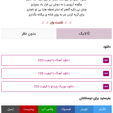
چگونه آرزویم را به دوش بی قرار باد بسپارم
چنان بی تکیه گاهم که تمام لحظه هارا بی تو ناچارم
برای گریه کردن سر به روی شانه ی بیگانه بگذارم
♫ ♫
نکست وان
♫ ♫
0 لایک
بدون نظر
دانلود
دانلود آهنگ با کیفیت 320
mp3
دانلود آهنگ با کیفیت 128
mp3
دانلود موزیک ویدئو با کیفیت 720
mp4
بفرستید برای دوستانتان
تلگرام
توییتر
فیسبوک
واتس آپ
پینترست
ایمیل