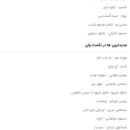
حامیم - یکیو دارم
نیواد - نیمه گمشدمی
سامی لو - تلخم همچو شراب
محمود التركي - عاشق مجنون
جدیدترین ها در نکست وان
مهراد جم - باز شب شد
شدو - ای وای
مهدی جهانی - دیوونه بودم
محسن چاوشی - چهل روز
دانلود اپیزود عشق عمیق از دیجی شاهین
یونس فرجام - چشمات
مصطفی میری - تو ولی باور نکن
مسعود فراهانی - آواره
اسماعیل ارندان - سردیار