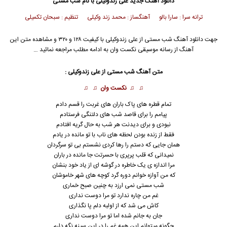
دانلود آهنگ جدید
علی زندوکیلی
با نام شب مستی
ترانه سرا : سارا بالو آهنگساز : محمد زند وکیلی تنظیم : سبحان تکمیلی
جهت دانلود آهنگ شب مستی از
علی زندوکیلی
با کیفیت ۱۲۸ و ۳۲۰ و مشاهده متن این
آهنگ از رسانه موسیقی نکست وان به ادامه مطلب مراجعه نمائید …
متن آهنگ شب مستی از
علی زندوکیلی
:
♫ ♫
نکست وان
♫ ♫
تمام قطره های پاک باران های غربت را قسم دادم
پیامم را برای قاصد شب های دلتنگی فرستادم
نبودی و برای دیدنت هر شب به حال گریه افتادم
فقط از زنده بودن لحظه های ناب با تو مانده در یادم
همان جایی که دستم را رها کردی نشستم بی تو سرگردان
نمیدانی که قلب پرپری با حسرتت جا مانده در باران
مرا اندازه ی یک خاطره در گوشه ای از یاد خود بنشان
که من آوازه خوانم دوره گرد کوچه های شهر خاموشان
شب مستی نمی ارزد به چنین صبح خماری
غم من چاره ندارد تو مرا دوست نداری
کاش می شد که از اولبه دلم پا نگذاری
جان به جانم شده اما تو مرا دوست نداری
چگونه میتوانم این همه غم را در این سینه نگه دارم