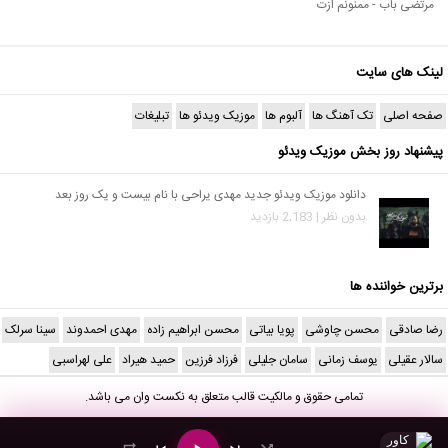
مرتضی باب - ممنونم ازت
لینک های سایت
صفحه اصلی
تک آهنگ ها
آلبوم ها
موزیک ویدئو ها
تبلیغات
پیشنهاد روز بخش موزیک ویدئو
دانلود موزیک ویدئو جدید مهدی یراحی با نام بیست و یک روز بعد
بدون نظر | 2,183 بازدید
برترین خواننده ها
رضا صادقی
محسن چاوشی
پویا بیاتی
محسن ابراهیم زاده
مهدی احمدوند
سینا سرلک
سالار عقیلی
یوسف زمانی
سامان جلیلی
فرزاد فرزین
حمید هیراد
علی لهراسبی
تمامی حقوق و مالکیت قالب متعلق به
نکست وان
می باشد.