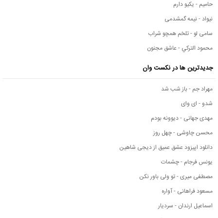
حامیم - یکیو دارم
نیواد - نیمه گمشدمی
سامی لو - تلخم همچو شراب
محمود التركي - عاشق مجنون
جدیدترین ها در نکست وان
مهراد جم - باز شب شد
شدو - ای وای
مهدی جهانی - دیوونه بودم
محسن چاوشی - چهل روز
دانلود اپیزود عشق عمیق از دیجی شاهین
یونس فرجام - چشمات
مصطفی میری - تو ولی باور نکن
مسعود فراهانی - آواره
اسماعیل ارندان - سردیار