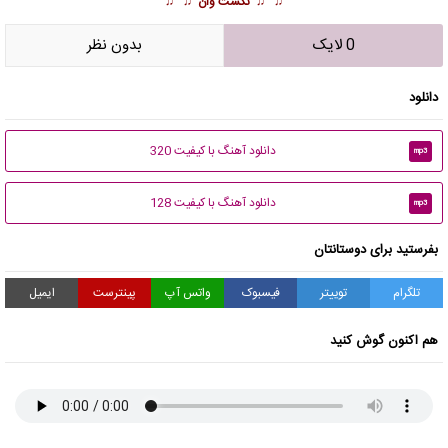
♫ ♫
نکست وان
♫ ♫
0 لایک
بدون نظر
دانلود
دانلود آهنگ با کیفیت 320
mp3
دانلود آهنگ با کیفیت 128
mp3
بفرستید برای دوستانتان
تلگرام
توییتر
فیسبوک
واتس آپ
پینترست
ایمیل
هم اکنون گوش کنید