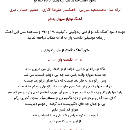
دانلود آهنگ جدید
علی زندوکیلی
با نام نگاه تو
ترانه سرا : محمدسعید میرزایی آهنگساز : علیرضا افکاری تنظیم : حسام ناصری
آهنگ تیتراژ سریال بدنام
جهت دانلود آهنگ نگاه تو از
علی زندوکیلی
با کیفیت ۱۲۸ و ۳۲۰ و مشاهده متن این آهنگ
از رسانه موسیقی نکست وان به ادامه مطلب مراجعه نمائید …
متن آهنگ نگاه تو از
علی زندوکیلی
:
♫ ♫
نکست وان
♫ ♫
نگاه تو ترانه ی جدایی خواند از تو فقط برای من غریبی ماند
چه ساده دوباره وقت رفتن شد جدایی دوباره قسمت من شد
پس از تو دلم به فکر دنیا نیست که دنیا جدای از تو زیبا نیست
در این جهان که بی تو اشک من جاریست کنار تو برای بودنم جا نیست
باید مرا باور کنی یک شب کنارم سر کنی من آن غریب گمنامم که بی تو بی سر انجامم
آه ای امید آخرم میخواهم از خود بگذرم بی تو مسافر مرگم سقوط آخرین برگم
بی تو جهان چه جای دلگیریست دلم گرفته از خودم دیریست
هوای گم شدن دارم
گرچه دلت گرفته راهی شد ولی جدا نخواهی شد
از این غمی که من دارم