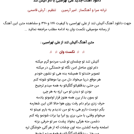
دانلود آهنگ جدید
علی لهراسبی
با نام آتیش تند
ترانه سرا و آهنگساز : امیر آرسین تنظیم : آرش قاسمی
جهت دانلود آهنگ آتیش تند از
علی لهراسبی
با کیفیت ۱۲۸ و ۳۲۰ و مشاهده متن این آهنگ
از رسانه موسیقی نکست وان به ادامه مطلب مراجعه نمائید …
متن آهنگ آتیش تند از
علی لهراسبی
:
♫ ♫
نکست وان
♫ ♫
آتیش تند تو چشمای تو شب سردمو گرم میکنه
دلم توی ساحل امن نگاه تو خستگی در میکنه
تصویر خندتو تا همیشه بده هی تو نشون خودم
هر موقع دریا میخواد دل من بیا موهاتو شونه کنم
من حتی بدقلقیاتو گلگیاتو به همه میدم ترجیح
بودن تو دیدن تو می ارزه به هر چی
تو بمون بذار برن همه هنوز قرار اولمونو یادمه
حرف زدی برام دلم رفت روی هوا حالا الان این شعارمه
بگم دوست دارم هی به تو من ندیدم یه بارم عیبتو نه
میخوام وقتی با منی بری رو ابرا بیا برات شونمو پله کنم
دشمن منه هرکی بخواد پشت سر تو حرفی بزنه
اسلحه واسه کشتن منه اون چشات که از هر گلی خوشگل تره
من حتی بدقلقیاتو گلگیاتو به همه میدم ترجیح