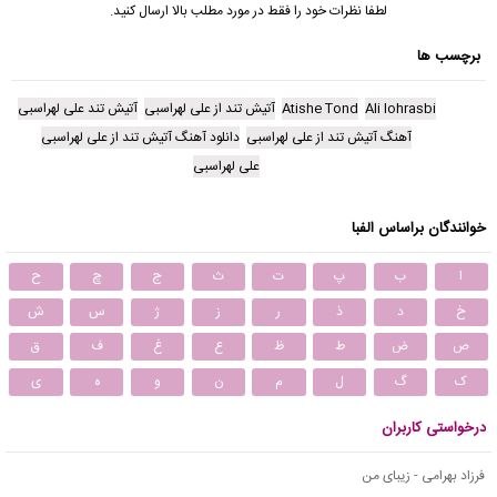
لطفا نظرات خود را فقط در مورد مطلب بالا ارسال کنید.
برچسب ها
Ali lohrasbi
Atishe Tond
آتیش تند از علی لهراسبی
آتیش تند علی لهراسبی
آهنگ آتیش تند از علی لهراسبی
دانلود آهنگ آتیش تند از علی لهراسبی
علی لهراسبی
خوانندگان براساس الفبا
ا
ب
پ
ت
ث
ج
چ
ح
خ
د
ذ
ر
ز
ژ
س
ش
ص
ض
ط
ظ
ع
غ
ف
ق
ک
گ
ل
م
ن
و
ه
ی
درخواستی کاربران
فرزاد بهرامی - زیبای من