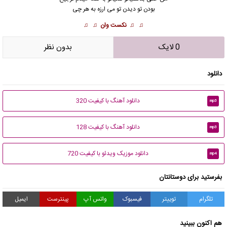
بودن تو دیدن تو می ارزه به هر چی
♫ ♫
نکست وان
♫ ♫
0 لایک
بدون نظر
دانلود
دانلود آهنگ با کیفیت 320
mp3
دانلود آهنگ با کیفیت 128
mp3
دانلود موزیک ویدئو با کیفیت 720
mp4
بفرستید برای دوستانتان
تلگرام
توییتر
فیسبوک
واتس آپ
پینترست
ایمیل
هم اکنون ببینید