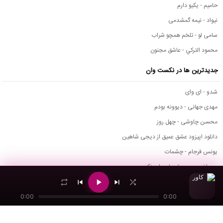
حامیم - یکیو دارم
نیواد - نیمه گمشدمی
سامی لو - تلخم همچو شراب
محمود التركي - عاشق مجنون
جدیدترین ها در نکست وان
شدو - ای وای
مهدی جهانی - دیوونه بودم
محسن چاوشی - چهل روز
دانلود اپیزود عشق عمیق از دیجی شاهین
یونس فرجام - چشمات
مصطفی میری - تو ولی باور نکن
مسعود فراهانی - آواره
اسماعیل ارندان - سردیار
0:00
0:00
مرتضی باب - ممنونم ازت