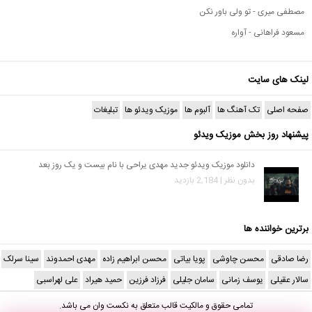
مصطفی میری - تو ولی باور نکن
مسعود فراهانی - آواره
لینک های سایت
صفحه اصلی
تک آهنگ ها
آلبوم ها
موزیک ویدئو ها
تبلیغات
پیشنهاد روز بخش موزیک ویدئو
دانلود موزیک ویدئو جدید مهدی یراحی با نام بیست و یک روز بعد
بدون نظر | 2,184 بازدید
برترین خواننده ها
رضا صادقی
محسن چاوشی
پویا بیاتی
محسن ابراهیم زاده
مهدی احمدوند
سینا سرلک
سالار عقیلی
یوسف زمانی
سامان جلیلی
فرزاد فرزین
حمید هیراد
علی لهراسبی
تمامی حقوق و مالکیت قالب متعلق به
نکست وان
می باشد.