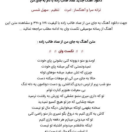
دانلود آهنگ جدید
عماد طالب زاده
با نام به جای من
ترانه سرا و آهنگساز : امرت تنظیم : سهیل شمس
جهت دانلود آهنگ به جای من از
عماد طالب زاده
با کیفیت ۱۲۸ و ۳۲۰ و مشاهده متن این
آهنگ از رسانه موسیقی نکست وان به ادامه مطلب مراجعه نمائید …
متن آهنگ به جای من از
عماد طالب زاده
:
♫ ♫
نکست وان
♫ ♫
اومدیو منو دیوونه كنی بشونی پای خودت
نمیدونستی كه گير ميشه پای خودت
چیزی که تش سفید میشه موهای توئه
حالا به جای من كی تو موهات میكنه دست
منو شب پرم از ترس ديدی گذاشتی رو دست دوتامون يه دله تنگ
بی معرفت هنوزم كنارت توام
تو كه داری ميری منمو عشقی كه زورش به رفتنت نرسید
حیفه چشايی كه جز تو هيچ كسیو نمیدید
سخته بفهمی اونكه میخوایش ديگه مال تو نیست
كاش يه كاری كنیم به دروغ بگو نميری باز منو راضی كنی
تو كه میدونی میبازم هر دفعه بازی كنیم
اینكه عاشقتم میدونم اشتباه تو نیست
از امشب دیگه مال تو نیست نه