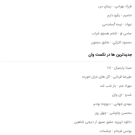
فرزاد بهرامی - زیبای من
حامیم - یکیو دارم
نیواد - نیمه گمشدمی
سامی لو - تلخم همچو شراب
محمود التركي - عاشق مجنون
جدیدترین ها در نکست وان
سینا پارسیان - ادا
علیرضا قربانی - گل های باران خورده
مهراد جم - باز شب شد
شدو - ای وای
مهدی جهانی - دیوونه بودم
محسن چاوشی - چهل روز
دانلود اپیزود عشق عمیق از دیجی شاهین
یونس فرجام - چشمات