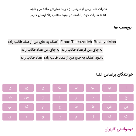
نظرات شما پس از بررسی و تایید نمایش داده می شود.
لطفا نظرات خود را فقط در مورد مطلب بالا ارسال کنید.
برچسب ها
Be Jaye Man
Emad Talebzadeh
آهنگ به جای من از عماد طالب زاده
به جای من از عماد طالب زاده
به جای من عماد طالب زاده
دانلود آهنگ به جای من از عماد طالب زاده
عماد طالب زاده
خوانندگان براساس الفبا
ا
ب
پ
ت
ث
ج
چ
ح
خ
د
ذ
ر
ز
ژ
س
ش
ص
ض
ط
ظ
ع
غ
ف
ق
ک
گ
ل
م
ن
و
ه
ی
درخواستی کاربران