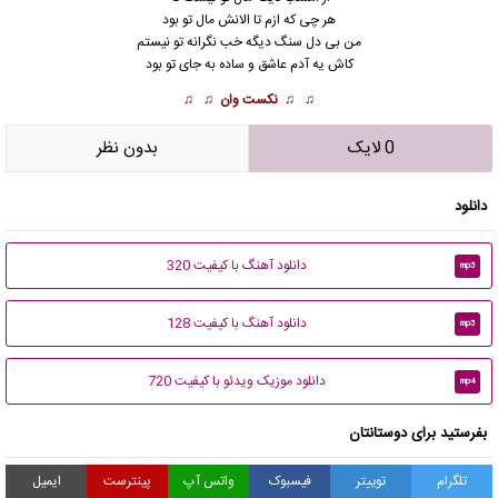
هر چی كه ازم تا الانش مال تو بود
من بی دل سنگ دیگه خب نگرانه تو نیستم
كاش یه آدم عاشق و ساده به جای تو بود
♫ ♫
نکست وان
♫ ♫
0 لایک
بدون نظر
دانلود
دانلود آهنگ با کیفیت 320
mp3
دانلود آهنگ با کیفیت 128
mp3
دانلود موزیک ویدئو با کیفیت 720
mp4
بفرستید برای دوستانتان
تلگرام
توییتر
فیسبوک
واتس آپ
پینترست
ایمیل