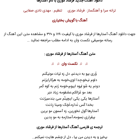
دانلود آهنگ جدید
فرشاد موری با نام آستارها
ترانه سرا و آهنگساز : فرشاد موری تنظیم : مهدی نادی صفایی
آهنگ با گویش بختیاری
جهت دانلود آهنگ آستارها از فرشاد موری با کیفیت ۱۲۸ و ۳۲۰ و مشاهده متن این آهنگ از
رسانه موسیقی نکست وان به ادامه مطلب مراجعه نمائید …
متن آهنگ آستارها از فرشاد موری :
♫ ♫
نکست وان
♫ ♫
وُری بیو به دیدنم، دل زه تیات مونیکَنم
دلوم نیخو،جِدا اوی،خومه به هرکارایزَنم
دونم یه شَو لیوه ایبوم،خومه زَنم به کوه کَمر
بعد مو غَزالکم،عشقومه زیاد مَبَر
آستارها یکی یکی ایچینُم سی بندسیزَنت
بخدا کَس نَداره،لَچَک ومینا زِدَنت
آستارها گول نخورین، زه آسمون مو برین
بیقراری بَسومه،آستارَمهِ به مو بِدین
ترجمه ی فارسی آهنگ آستارها از فرشاد موری
برخیز و به دیدن من بیا ، دل از چشم هایت نمیکنم…