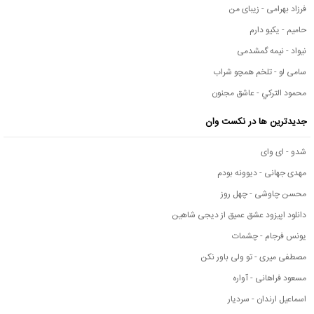
فرزاد بهرامی - زیبای من
حامیم - یکیو دارم
نیواد - نیمه گمشدمی
سامی لو - تلخم همچو شراب
محمود التركي - عاشق مجنون
جدیدترین ها در نکست وان
شدو - ای وای
مهدی جهانی - دیوونه بودم
محسن چاوشی - چهل روز
دانلود اپیزود عشق عمیق از دیجی شاهین
یونس فرجام - چشمات
مصطفی میری - تو ولی باور نکن
مسعود فراهانی - آواره
اسماعیل ارندان - سردیار