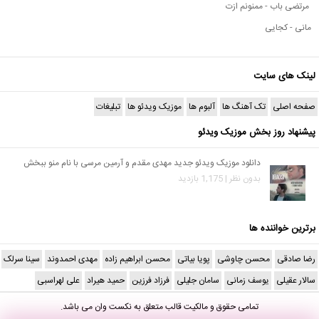
مرتضی باب - ممنونم ازت
مانی - کجایی
لینک های سایت
صفحه اصلی
تک آهنگ ها
آلبوم ها
موزیک ویدئو ها
تبلیغات
پیشنهاد روز بخش موزیک ویدئو
دانلود موزیک ویدئو جدید مهدی مقدم و آرمین مرسی با نام منو ببخش
بدون نظر | 1,175 بازدید
برترین خواننده ها
رضا صادقی
محسن چاوشی
پویا بیاتی
محسن ابراهیم زاده
مهدی احمدوند
سینا سرلک
سالار عقیلی
یوسف زمانی
سامان جلیلی
فرزاد فرزین
حمید هیراد
علی لهراسبی
تمامی حقوق و مالکیت قالب متعلق به
نکست وان
می باشد.