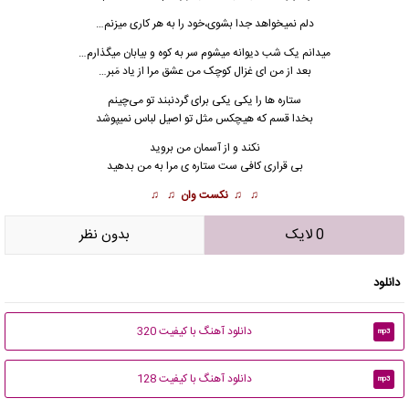
دلم نمیخواهد جدا بشوی،خود را به هر کاری میزنم…
میدانم یک شب دیوانه میشوم سر به کوه و بیابان میگذارم…
بعد از من ای غزال کوچک من عشق مرا از یاد مَبر…
ستاره ها را یکی یکی برای گردنبند تو می‌چینم
بخدا قسم که هیچکس مثل تو اصیل لباس نمیپوشد
نکند و از آسمان من بروید
بی قراری کافی ست ستاره ی مرا به من بدهید
♫ ♫
نکست وان
♫ ♫
0 لایک
بدون نظر
دانلود
دانلود آهنگ با کیفیت 320
mp3
دانلود آهنگ با کیفیت 128
mp3