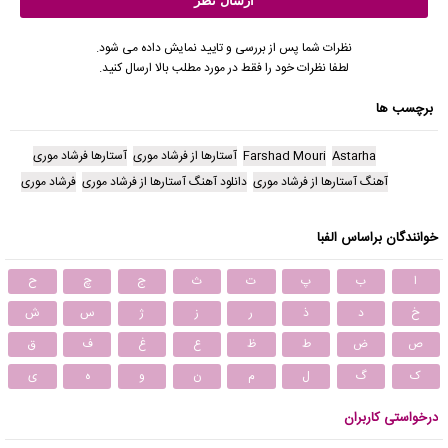
نظرات شما پس از بررسی و تایید نمایش داده می شود.
لطفا نظرات خود را فقط در مورد مطلب بالا ارسال کنید.
برچسب ها
Astarha
Farshad Mouri
آستارها از فرشاد موری
آستارها فرشاد موری
آهنگ آستارها از فرشاد موری
دانلود آهنگ آستارها از فرشاد موری
فرشاد موری
خوانندگان براساس الفبا
ا
ب
پ
ت
ث
ج
چ
ح
خ
د
ذ
ر
ز
ژ
س
ش
ص
ض
ط
ظ
ع
غ
ف
ق
ک
گ
ل
م
ن
و
ه
ی
درخواستی کاربران