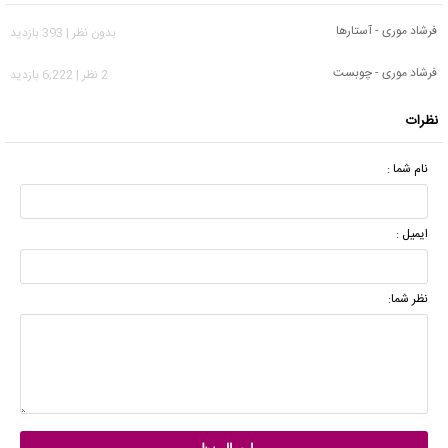
فرشاد موری - آستارها
بدون نظر | 393 بازدید
فرشاد موری - چوبست
2 نظر | 6,222 بازدید
نظرات
نام شما :
ایمیل :
نظر شما: