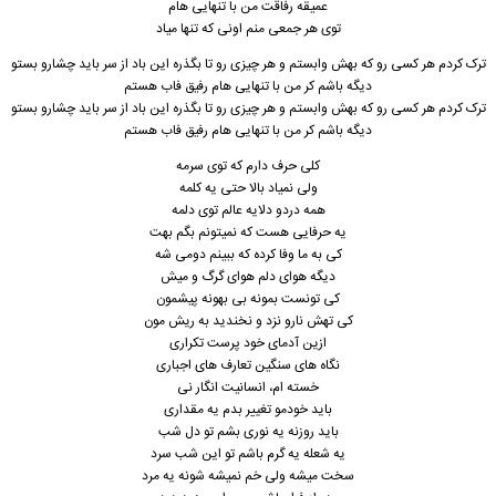
عمیقه رفاقت من با تنهایی هام
توی هر جمعی منم اونی که تنها میاد
ترک کردم هر کسی رو که بهش وابستم و هر چیزی رو تا بگذره این باد از سر باید چشارو بستو
دیگه باشم کر من با تنهایی هام رفیق فاب هستم
ترک کردم هر کسی رو که بهش وابستم و هر چیزی رو تا بگذره این باد از سر باید چشارو بستو
دیگه باشم کر من با تنهایی هام رفیق فاب هستم
کلی حرف دارم که توی سرمه
ولی نمیاد بالا حتی یه کلمه
همه دردو دلایه عالم توی دلمه
یه حرفایی هست که نمیتونم بگم بهت
کی به ما وفا کرده که ببینم دومی شه
دیگه هوای دلم هوای گرگ و میش
کی تونست بمونه بی بهونه پیشمون
کی تهش نارو نزد و نخندید به ریش مون
ازین آدمای خود پرست تکراری
نگاه های سنگين تعارف های اجباری
خسته ام، انسانیت انگار نی
باید خودمو تغيير بدم یه مقداری
باید روزنه یه نوری بشم تو دل شب
یه شعله یه گرم باشم تو این شب سرد
سخت میشه ولی خم نمیشه شونه یه مرد