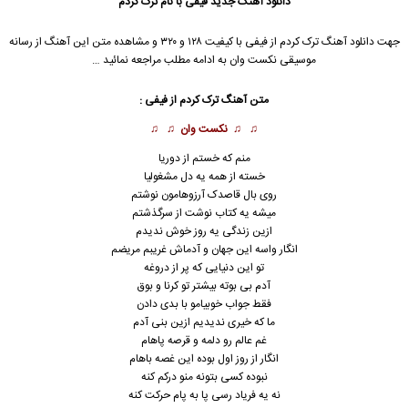
دانلود آهنگ جدید
فیفی با نام ترک کردم
جهت دانلود آهنگ ترک کردم از فیفی با کیفیت ۱۲۸ و ۳۲۰ و مشاهده متن این آهنگ از رسانه
موسیقی نکست وان به ادامه مطلب مراجعه نمائید …
متن آهنگ ترک کردم از فیفی :
♫ ♫
نکست وان
♫ ♫
منم که خستم از دوریا
خسته از همه یه دل مشغولیا
روی بال قاصدک آرزوهامون نوشتم
میشه یه کتاب نوشت از سرگذشتم
ازین زندگی یه روز خوش ندیدم
انگار واسه این جهان و آدماش غریبم مریضم
تو این دنیایی که پر از دروغه
آدم بی بوته بیشتر تو کرنا و بوق
فقط جواب خوبیامو با بدی دادن
ما که خیری ندیدیم ازین بنی آدم
غم‌ عالم رو دلمه و قرصه پاهام
انگار از روز اول بوده این غصه باهام
نبوده کسی بتونه منو درکم کنه
نه یه فریاد رسی پا به پام حرکت کنه