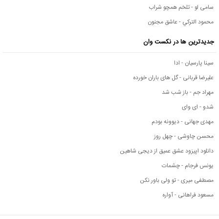
سامی لو - تلخم همچو شراب
محمود التركي - عاشق مجنون
جدیدترین ها در نکست وان
سینا پارسیان - ادا
علیرضا قربانی - گل های باران خورده
مهراد جم - باز شب شد
شدو - ای وای
مهدی جهانی - دیوونه بودم
محسن چاوشی - چهل روز
دانلود اپیزود عشق عمیق از دیجی شاهین
یونس فرجام - چشمات
مصطفی میری - تو ولی باور نکن
مسعود فراهانی - آواره