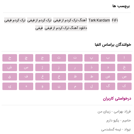
برچسب ها
FiFi
Tark Kardam
آهنگ ترک کردم از فیفی
ترک کردم از فیفی
ترک کردم فیفی
دانلود آهنگ ترک کردم از فیفی
فیفی
خوانندگان براساس الفبا
ا
ب
پ
ت
ث
ج
چ
ح
خ
د
ذ
ر
ز
ژ
س
ش
ص
ض
ط
ظ
ع
غ
ف
ق
ک
گ
ل
م
ن
و
ه
ی
درخواستی کاربران
فرزاد بهرامی - زیبای من
حامیم - یکیو دارم
نیواد - نیمه گمشدمی