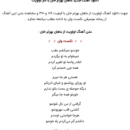
دانلود آهنگ جدید
ماهان بهرام خان
با نام اولویت
جهت دانلود آهنگ اولویت از
ماهان بهرام خان
با کیفیت ۱۲۸ و ۳۲۰ و مشاهده متن این آهنگ
از رسانه موسیقی نکست وان به ادامه مطلب مراجعه نمائید …
متن آهنگ اولویت از
ماهان بهرام خان
:
♫ ♫
نکست وان
♫ ♫
خودمو نمیکشم عقب
نمیخوام به تو برگردم
انقدر واسه تو تغییر کردم
همه چی خستم کرد
هستی هر جا میرم
تو روزای روشنمو و شبای تاریکم
دیگه حوصله ی بحث باتو ندارم
خوبتو همه جا میگم
گرفتی از من بال شونمو
کشتی قلب مهربونمو
هرجا خواستی اومدم
داشتم گم می‌کردم راه خونمو