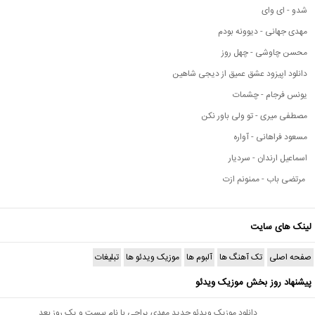
شدو - ای وای
مهدی جهانی - دیوونه بودم
محسن چاوشی - چهل روز
دانلود اپیزود عشق عمیق از دیجی شاهین
یونس فرجام - چشمات
مصطفی میری - تو ولی باور نکن
مسعود فراهانی - آواره
اسماعیل ارندان - سردیار
مرتضی باب - ممنونم ازت
لینک های سایت
صفحه اصلی
تک آهنگ ها
آلبوم ها
موزیک ویدئو ها
تبلیغات
پیشنهاد روز بخش موزیک ویدئو
دانلود موزیک ویدئو جدید مهدی یراحی با نام بیست و یک روز بعد