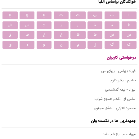
خوانندگان براساس الفبا
ا
ب
پ
ت
ث
ج
چ
ح
خ
د
ذ
ر
ز
ژ
س
ش
ص
ض
ط
ظ
ع
غ
ف
ق
ک
گ
ل
م
ن
و
ه
ی
درخواستی کاربران
فرزاد بهرامی - زیبای من
حامیم - یکیو دارم
نیواد - نیمه گمشدمی
سامی لو - تلخم همچو شراب
محمود التركي - عاشق مجنون
جدیدترین ها در نکست وان
مهراد جم - باز شب شد