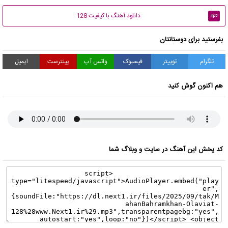
دانلود آهنگ با کیفیت 128
mp3
بفرستید برای دوستانتان
تلگرام
توییتر
فیسبوک
واتس آپ
پینترست
ایمیل
هم اکنون گوش کنید
کد پخش این آهنگ در سایت و وبلاگ شما