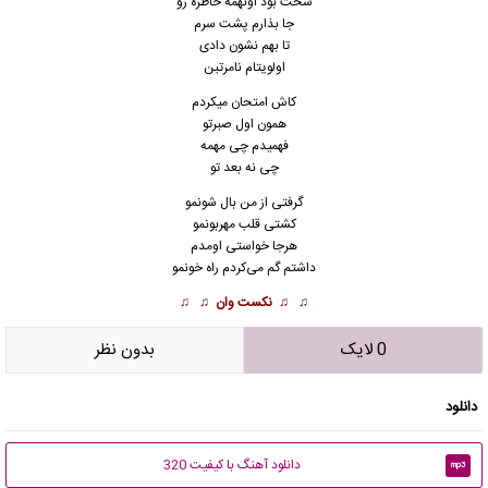
سخت بود اونهمه خاطره رو
جا بذارم پشت سرم
تا بهم نشون دادی
اولویتام نامرتبن
کاش امتحان میکردم
همون اول صبرتو
فهمیدم چی مهمه
چی نه بعد تو
گرفتی از من بال شونمو
کشتی قلب مهربونمو
هرجا خواستی اومدم
داشتم گم می‌کردم راه خونمو
♫ ♫
نکست وان
♫ ♫
0 لایک
بدون نظر
دانلود
دانلود آهنگ با کیفیت 320
mp3