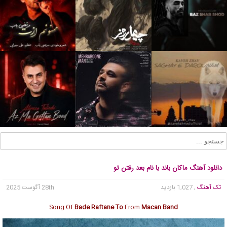
دانلود آهنگ ماکان باند با نام بعد رفتن تو
تک آهنگ
, 1,027 بازدید
28th آگوست 2025
Song Of
Bade Raftane To
From
Macan Band