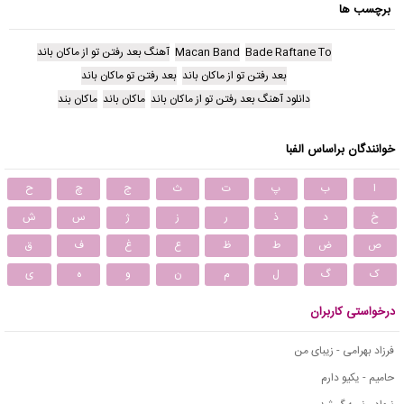
برچسب ها
Bade Raftane To
Macan Band
آهنگ بعد رفتن تو از ماکان باند
بعد رفتن تو از ماکان باند
بعد رفتن تو ماکان باند
دانلود آهنگ بعد رفتن تو از ماکان باند
ماکان باند
ماکان بند
خوانندگان براساس الفبا
ا
ب
پ
ت
ث
ج
چ
ح
خ
د
ذ
ر
ز
ژ
س
ش
ص
ض
ط
ظ
ع
غ
ف
ق
ک
گ
ل
م
ن
و
ه
ی
درخواستی کاربران
فرزاد بهرامی - زیبای من
حامیم - یکیو دارم