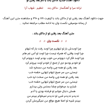
دانلود آهنگ جدید
ماکان باند
با نام بعد رفتن تو
ترانه سرا و آهنگساز : ماکان بند تنظیم : شهاب آرا
جهت دانلود آهنگ بعد رفتن تو از
ماکان باند
با کیفیت ۱۲۸ و ۳۲۰ و مشاهده متن این آهنگ
از رسانه موسیقی نکست وان به ادامه مطلب مراجعه نمائید …
متن آهنگ بعد رفتن تو از
ماکان باند
:
♫ ♫
نکست وان
♫ ♫
چرا اومدش باز تو تنهاییم چرا اومد رفت باز که تنهام
چرا اومد وقتی که همراه نیست چرا اومد تو آس غم هام
چرا اومد فکر کرد دیوونم من خوب بودم اومد دیوونم کرد
تو خودم بودمو دور از جمع از خودم اومد بیرونم کرد
بعد رفتن تو همه چی واسه من مسخره شد
نیستی من سر صبح تنهام تنهایی حقمه خب
بعد رفتن تو همه چی واسه من سخت تره خب
نیستی من سر صبح تنهام تنهایی حقمه خب
شبارم بد میخوابم چشا بستس ولی بیدارم
همش دنبال جوابم تو فرشته بودی یا آدم
ندیدم ندیدم شبی تو ندیدم نمیخوام ببینم من
ببینم شبیه تو اصلا هیچ موقع من نمیگیرمش گردن