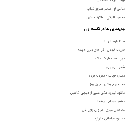
نیواد - نیمه گمشدمی
سامی لو - تلخم همچو شراب
محمود التركي - عاشق مجنون
جدیدترین ها در نکست وان
سینا پارسیان - ادا
علیرضا قربانی - گل های باران خورده
مهراد جم - باز شب شد
شدو - ای وای
مهدی جهانی - دیوونه بودم
محسن چاوشی - چهل روز
دانلود اپیزود عشق عمیق از دیجی شاهین
یونس فرجام - چشمات
مصطفی میری - تو ولی باور نکن
مسعود فراهانی - آواره