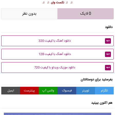
♫ ♫
نکست وان
♫ ♫
0 لایک
بدون نظر
دانلود
دانلود آهنگ با کیفیت 320
mp3
دانلود آهنگ با کیفیت 128
mp3
دانلود موزیک ویدئو با کیفیت 720
mp4
بفرستید برای دوستانتان
تلگرام
توییتر
فیسبوک
واتس آپ
پینترست
ایمیل
هم اکنون ببینید