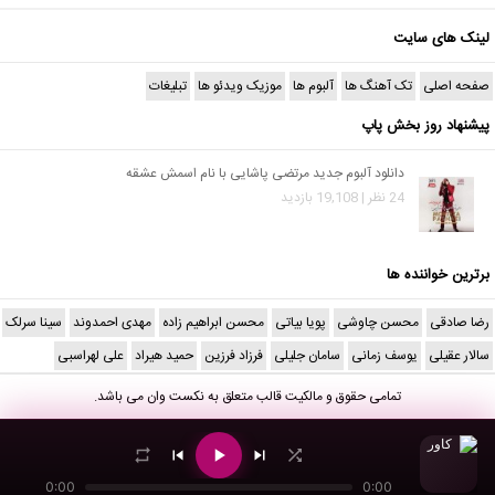
لینک های سایت
صفحه اصلی
تک آهنگ ها
آلبوم ها
موزیک ویدئو ها
تبلیغات
پیشنهاد روز بخش پاپ
دانلود آلبوم جدید مرتضی پاشایی با نام اسمش عشقه
24 نظر | 19,108 بازدید
برترین خواننده ها
رضا صادقی
محسن چاوشی
پویا بیاتی
محسن ابراهیم زاده
مهدی احمدوند
سینا سرلک
سالار عقیلی
یوسف زمانی
سامان جلیلی
فرزاد فرزین
حمید هیراد
علی لهراسبی
تمامی حقوق و مالکیت قالب متعلق به
نکست وان
می باشد.
0:00
0:00