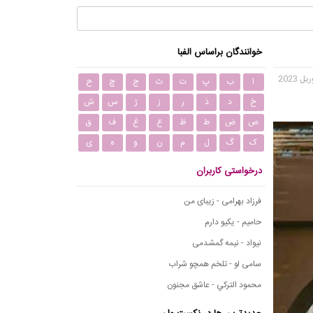
خوانندگان براساس الفبا
ا
ب
پ
ت
ث
ج
چ
ح
خ
د
ذ
ر
ز
ژ
س
ش
ص
ض
ط
ظ
ع
غ
ف
ق
ک
گ
ل
م
ن
و
ه
ی
درخواستی کاربران
فرزاد بهرامی - زیبای من
حامیم - یکیو دارم
نیواد - نیمه گمشدمی
سامی لو - تلخم همچو شراب
محمود التركي - عاشق مجنون