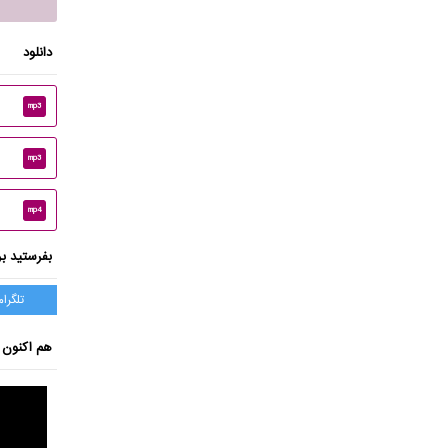
دانلود
mp3
mp3
mp4
بفرستید بر
تلگرام
هم اکنون ب