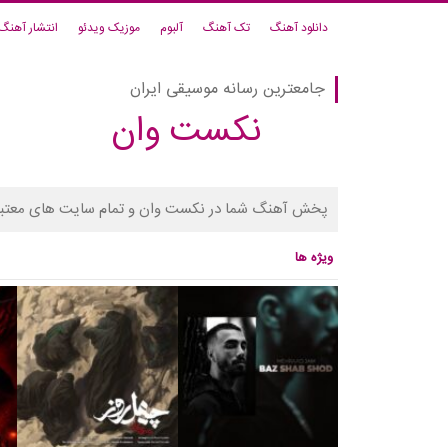
دانلود آهنگ
تک آهنگ
آلبوم
موزیک ویدئو
انتشار آهنگ
جامعترین رسانه موسیقی ایران
نکست وان
پخش آهنگ شما در نکست وان و تمام سایت های معتبر
ویژه ها