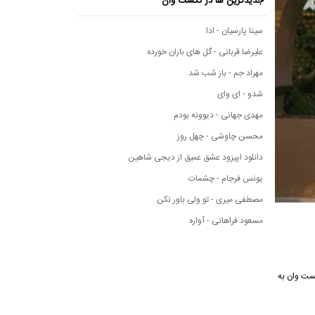
جدیدترین ها در نکست وان
سینا پارسیان - ادا
علیرضا قربانی - گل های باران خورده
مهراد جم - باز شب شد
شدو - ای وای
مهدی جهانی - دیوونه بودم
محسن چاوشی - چهل روز
دانلود اپیزود عشق عمیق از دیجی شاهین
یونس فرجام - چشمات
مصطفی میری - تو ولی باور نکن
مسعود فراهانی - آواره
ی نکست وان به