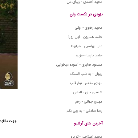
مجید احمدی - زیبای من
بزودی در نکست وان
مجید رضوی - اوکی
حامد همایون - این روزا
علی لهراسبی - خیابونا
حامد پارسا - جزیره
مسعود صابری - آسوده میخوابی
ریوان - یه شب قشنگ
مهدی مقدم - نوار قلب
شاهین بنان - الماس
مهدی جهانی - زخم
رضا صادقی - یه چی بگم
جهت دانلود 
آخرین های آرشیو
مجید اصلاحی - تو برو