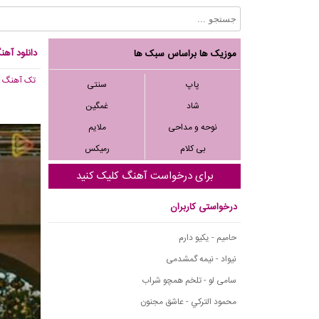
دانلود آهنگ
موزیک ها براساس سبک ها
تک آهنگ
, 035
پاپ
سنتی
شاد
غمگین
نوحه و مداحی
ملایم
بی کلام
رمیکس
برای درخواست آهنگ کلیک کنید
درخواستی کاربران
حامیم - یکیو دارم
نیواد - نیمه گمشدمی
سامی لو - تلخم همچو شراب
محمود التركي - عاشق مجنون