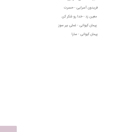
فریدون آسرایی - حسرت
معین زد - خدا رو شکر کن
پیمان کیوانی - غملی بیر سوز
پیمان کیوانی - سارا