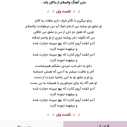
متن آهنگ والسلام از
ماکان باند
:
♫ ♫
نکست وان
♫ ♫
ردتو میگیرم با نگام حرف دارم باهات یه کلام
تو عشق تو میشه من ادعام اصلا آره من میخوامت والسلام
تویی که هنوز دو دلی از من و عشق من غافلی
من که تکلیف دلم روشنه دوری از تو واسم غدقنه
آدم انقده آروم کنارت که یهو میبینه دچارت شده
و میفهمه تمومه کارت
آدم انقده آروم کنارت که یهو میبینه دچارت شده
و میفهمه تمومه کارت
دلتو به دلم خب نمیدی مشکلم همینجاست
آخر و عاقبت میشم یه آدمی که همش حساسه
رو تو و عشق تو به این راحتیا نمیدت از دست
تو هم اگه راه بیای نمیخوریم با همیشه به بن بست
آدم انقده آروم کنارت که یهو میبینه دچارت شده
و میفهمه تمومه کارت
آدم انقده آروم کنارت که یهو میبینه دچارت شده
و میفهمه تمومه کارت
♫ ♫
نکست وان
♫ ♫