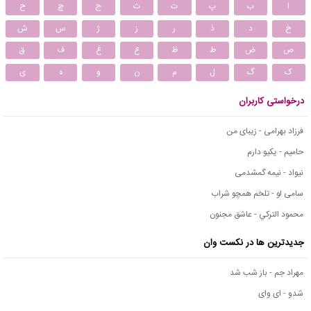
ا
ب
پ
ت
ث
ج
چ
ح
خ
د
ذ
ر
ز
ژ
س
ش
ص
ض
ط
ظ
ع
غ
ف
ق
ک
گ
ل
م
ن
و
ه
ی
درخواستی کاربران
فرزاد بهرامی - زیبای من
حامیم - یکیو دارم
نیواد - نیمه گمشدمی
سامی لو - تلخم همچو شراب
محمود التركي - عاشق مجنون
جدیدترین ها در نکست وان
مهراد جم - باز شب شد
شدو - ای وای