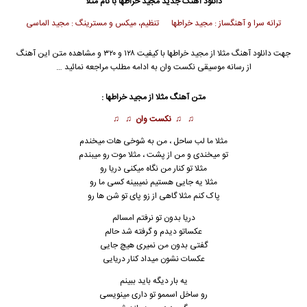
دانلود آهنگ جدید
مجید خراطها
با نام مثلا
ترانه سرا و آهنگساز : مجید خراطها تنظیم، میکس و مسترینگ : مجید الماسی
جهت دانلود آهنگ مثلا از
مجید خراطها
با کیفیت ۱۲۸ و ۳۲۰ و مشاهده متن این آهنگ
از رسانه موسیقی نکست وان به ادامه مطلب مراجعه نمائید …
متن آهنگ مثلا از
مجید خراطها
:
♫ ♫
نکست وان
♫ ♫
مثلا ما لب ساحل ، من به شوخی هات میخندم
تو میخندی و من از پشت ، مثلا موت رو میبندم
مثلا تو کنار من نگاه میکنی دریا رو
مثلا یه جایی هستیم نمیبینه کسی ما رو
پاک کنم مثلا گاهی از زو پای تو شن ها رو
دریا بدون تو نرفتم امسالم
عکساتو دیدم و گرفته شد حالم
گفتی بدون من نمیری هیچ جایی
عکسات نشون میداد کنار دریایی
یه بار دیگه باید ببینم
رو ساخل اسممو تو داری مینویسی