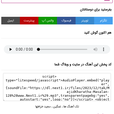
بفرستید برای دوستانتان
تلگرام
توییتر
فیسبوک
واتس آپ
پینترست
ایمیل
هم اکنون گوش کنید
کد پخش این آهنگ در سایت و وبلاگ شما
تک آهنگ ها
،
غمگین
،
مجید خراطها