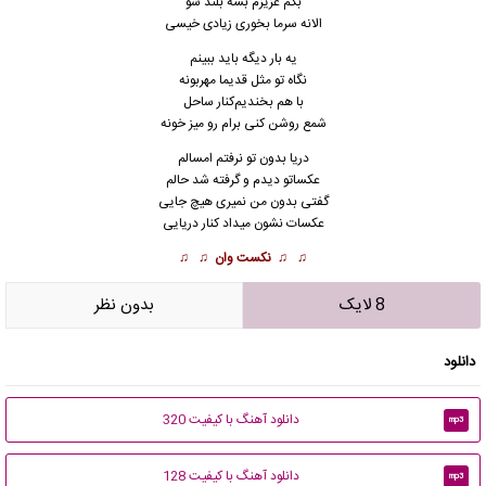
بگم عزیزم بسه بلند شو
الانه سرما بخوری زیادی خیسی
یه بار دیگه باید ببینم
نگاه تو مثل قدیما مهربونه
با هم بخندیم‌کنار ساحل
شمع روشن کنی برام رو میز خونه
دریا بدون تو نرفتم امسالم
عکساتو دیدم و گرفته شد حالم
گفتی بدون من نمیری هیچ جایی
عکسات نشون میداد کنار دریایی
♫ ♫
نکست وان
♫ ♫
8 لایک
بدون نظر
دانلود
دانلود آهنگ با کیفیت 320
mp3
دانلود آهنگ با کیفیت 128
mp3