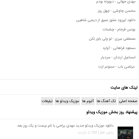
مهدی جهانی - دیوونه بودم
محسن چاوشی - چهل روز
دانلود اپیزود عشق عمیق از دیجی شاهین
یونس فرجام - چشمات
مصطفی میری - تو ولی باور نکن
مسعود فراهانی - آواره
اسماعیل ارندان - سردیار
مرتضی باب - ممنونم ازت
لینک های سایت
صفحه اصلی
تک آهنگ ها
آلبوم ها
موزیک ویدئو ها
تبلیغات
پیشنهاد روز بخش موزیک ویدئو
دانلود موزیک ویدئو جدید مهدی یراحی با نام بیست و یک روز بعد
بدون نظر | 2,183 بازدید