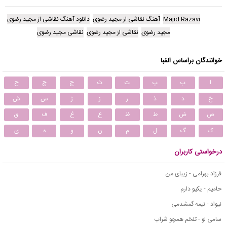
Majid Razavi
آهنگ نقاشی از مجید رضوی
دانلود آهنگ نقاشی از مجید رضوی
مجید رضوی
نقاشی از مجید رضوی
نقاشی مجید رضوی
خوانندگان براساس الفبا
ا
ب
پ
ت
ث
ج
چ
ح
خ
د
ذ
ر
ز
ژ
س
ش
ص
ض
ط
ظ
ع
غ
ف
ق
ک
گ
ل
م
ن
و
ه
ی
درخواستی کاربران
فرزاد بهرامی - زیبای من
حامیم - یکیو دارم
نیواد - نیمه گمشدمی
سامی لو - تلخم همچو شراب