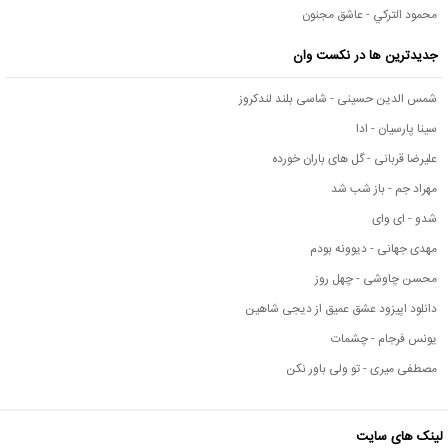
محمود التركي - عاشق مجنون
جدیدترین ها در نکست وان
شمس الدین حسینی - شاسی بلند لندکروز
سینا پارسیان - ادا
علیرضا قربانی - گل های باران خورده
مهراد جم - باز شب شد
شدو - ای وای
مهدی جهانی - دیوونه بودم
محسن چاوشی - چهل روز
دانلود اپیزود عشق عمیق از دیجی شاهین
یونس فرجام - چشمات
مصطفی میری - تو ولی باور نکن
لینک های سایت