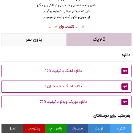
همون لحظه هایی که میدی تو الکی بهم گیر
دیر که میکنم میشی دوباره پیگیرم
اینجوری نکن آخه واسه تو میمیرم
♫ ♫
نکست وان
♫ ♫
0 لایک
بدون نظر
دانلود
دانلود آهنگ با کیفیت 320
mp3
دانلود آهنگ با کیفیت 128
mp3
دانلود موزیک ویدئو با کیفیت 720
mp4
بفرستید برای دوستانتان
تلگرام
توییتر
فیسبوک
واتس آپ
پینترست
ایمیل