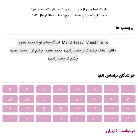
نظرات شما پس از بررسی و تایید نمایش داده می شود.
لطفا نظرات خود را فقط در مورد مطلب بالا ارسال کنید.
برچسب ها
Cheshme To
Majid Razavi
آهنگ چشم تو از مجید رضوی
دانلود آهنگ چشم تو از مجید رضوی
مجید رضوی
چشم تو از مجید رضوی
چشم تو مجید رضوی
خوانندگان براساس الفبا
ا
ب
پ
ت
ث
ج
چ
ح
خ
د
ذ
ر
ز
ژ
س
ش
ص
ض
ط
ظ
ع
غ
ف
ق
ک
گ
ل
م
ن
و
ه
ی
درخواستی کاربران