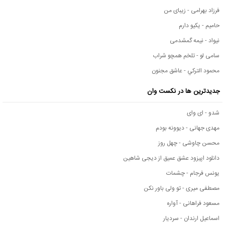
فرزاد بهرامی - زیبای من
حامیم - یکیو دارم
نیواد - نیمه گمشدمی
سامی لو - تلخم همچو شراب
محمود التركي - عاشق مجنون
جدیدترین ها در نکست وان
شدو - ای وای
مهدی جهانی - دیوونه بودم
محسن چاوشی - چهل روز
دانلود اپیزود عشق عمیق از دیجی شاهین
یونس فرجام - چشمات
مصطفی میری - تو ولی باور نکن
مسعود فراهانی - آواره
اسماعیل ارندان - سردیار