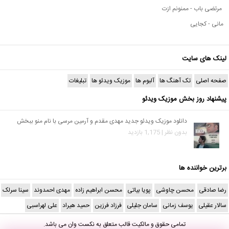
مرتضی باب - ممنونم ازت
مانی - کجایی
لینک های سایت
صفحه اصلی
تک آهنگ ها
آلبوم ها
موزیک ویدئو ها
تبلیغات
پیشنهاد روز بخش موزیک ویدئو
دانلود موزیک ویدئو جدید مهدی مقدم و آرمین مرسی با نام منو ببخش
بدون نظر | 1,175 بازدید
برترین خواننده ها
رضا صادقی
محسن چاوشی
پویا بیاتی
محسن ابراهیم زاده
مهدی احمدوند
سینا سرلک
سالار عقیلی
یوسف زمانی
سامان جلیلی
فرزاد فرزین
حمید هیراد
علی لهراسبی
تمامی حقوق و مالکیت قالب متعلق به
نکست وان
می باشد.