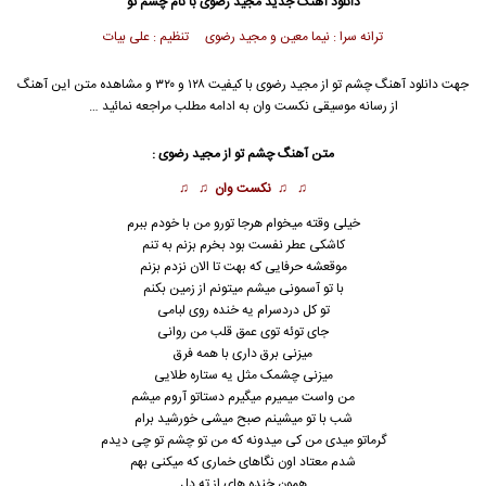
دانلود آهنگ جدید
مجید رضوی
با نام چشم تو
ترانه سرا : نیما معین و مجید رضوی تنظیم : علی بیات
جهت دانلود آهنگ چشم تو از
مجید رضوی
با کیفیت ۱۲۸ و ۳۲۰ و مشاهده متن این آهنگ
از رسانه موسیقی نکست وان به ادامه مطلب مراجعه نمائید …
متن آهنگ چشم تو از
مجید رضوی
:
♫ ♫
نکست وان
♫ ♫
خیلی وقته میخوام هرجا تورو من با خودم ببرم
کاشکی عطر نفست بود بخرم بزنم به تنم
موقعشه حرفایی که بهت تا الان نزدم بزنم
با تو آسمونی میشم میتونم از زمین بکنم
تو کل دردسرام یه خنده روی لبامی
جای توئه توی عمق قلب من روانی
میزنی برق داری با همه فرق
میزنی چشمک مثل یه ستاره طلایی
من واست میمیرم میگیرم دستاتو آروم میشم
شب با تو میشینم صبح میشی خورشید برام
گرماتو میدی من کی میدونه که من تو چشم تو چی دیدم
شدم معتاد اون نگاهای خماری که میکنی بهم
همون خنده های از ته دل