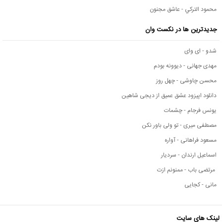
محمود التركي - عاشق مجنون
جدیدترین ها در نکست وان
شدو - ای وای
مهدی جهانی - دیوونه بودم
محسن چاوشی - چهل روز
دانلود اپیزود عشق عمیق از دیجی شاهین
یونس فرجام - چشمات
مصطفی میری - تو ولی باور نکن
مسعود فراهانی - آواره
اسماعیل ارندان - سردیار
مرتضی باب - ممنونم ازت
مانی - کجایی
لینک های سایت