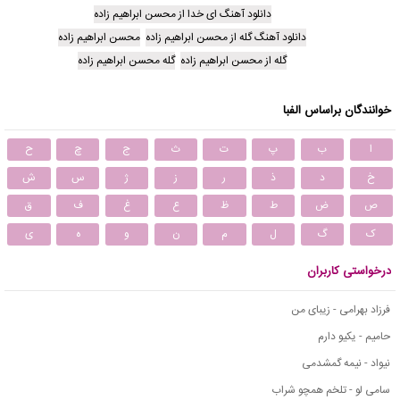
دانلود آهنگ ای خدا از محسن ابراهیم زاده
دانلود آهنگ گله از محسن ابراهیم زاده
محسن ابراهیم زاده
گله از محسن ابراهیم زاده
گله محسن ابراهیم زاده
خوانندگان براساس الفبا
ا
ب
پ
ت
ث
ج
چ
ح
خ
د
ذ
ر
ز
ژ
س
ش
ص
ض
ط
ظ
ع
غ
ف
ق
ک
گ
ل
م
ن
و
ه
ی
درخواستی کاربران
فرزاد بهرامی - زیبای من
حامیم - یکیو دارم
نیواد - نیمه گمشدمی
سامی لو - تلخم همچو شراب