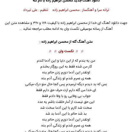
دانلود آهنگ جدید
محسن ابراهیم زاده
با نام گله
ترانه سرا و آهنگساز : محسن ابراهیم زاده تنظیم : علی تیرداد
جهت دانلود آهنگ ای خدا از
محسن ابراهیم زاده
با کیفیت ۱۲۸ و ۳۲۰ و مشاهده متن این
آهنگ از رسانه موسیقی نکست وان به ادامه مطلب مراجعه نمائید …
متن آهنگ گله از
محسن ابراهیم زاده
:
♫ ♫
نکست وان
♫ ♫
من یه بندم که از این دنیا و این آدما کندم
کار من شده فقط به این روزگار بخندم
اونقدر این آدما دورم زدن حالم بده
همه ی عمرم شدم تو زندگی آدم بده
بس که بد دیدم دیگه ترسیدم پس کجا حال منو درک میکنی
ای خدا من گله دارم ازت حرف حق دارم فقط
جواب بی وفایی رو با وفا دادم فقط
این حق نیست از آمار خلقت باشم یه عدد
سخت شد کارم با این آدما سخت شد
بد شد حالم با این آدما بد شد
اونقدر این آدما دورم زدن حالم بده
همه ی عمرم شدم تو زندگی آدم بده
بس که بد دیدم دیگه ترسیدم پس کجا حال منو درک میکنی