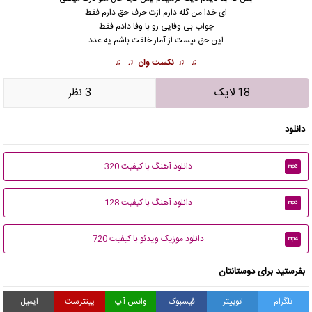
ای خدا من گله دارم ازت حرف حق دارم فقط
جواب بی وفایی رو با وفا دادم فقط
این حق نیست از آمار خلقت باشم یه عدد
♫ ♫
نکست وان
♫ ♫
18 لایک
3 نظر
دانلود
دانلود آهنگ با کیفیت 320
mp3
دانلود آهنگ با کیفیت 128
mp3
دانلود موزیک ویدئو با کیفیت 720
mp4
بفرستید برای دوستانتان
تلگرام
توییتر
فیسبوک
واتس آپ
پینترست
ایمیل